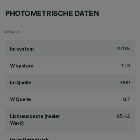
PHOTOMETRISCHE DATEN
DETAILS
879.8
lm system
10.3
W system
1060
lm Quelle
8.7
W Quelle
85.42
Lichtausbeute (realer
Wert)
-