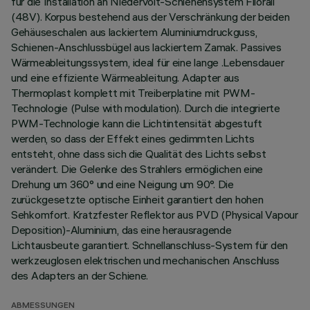
für die Installation an Niedervolt-Schienensystem Filorail
(48V). Korpus bestehend aus der Verschränkung der beiden
Gehäuseschalen aus lackiertem Aluminiumdruckguss,
Schienen-Anschlussbügel aus lackiertem Zamak. Passives
Wärmeableitungssystem, ideal für eine lange .Lebensdauer
und eine effiziente Wärmeableitung. Adapter aus
Thermoplast komplett mit Treiberplatine mit PWM-
Technologie (Pulse with modulation). Durch die integrierte
PWM-Technologie kann die Lichtintensität abgestuft
werden, so dass der Effekt eines gedimmten Lichts
entsteht, ohne dass sich die Qualität des Lichts selbst
verändert. Die Gelenke des Strahlers ermöglichen eine
Drehung um 360° und eine Neigung um 90°. Die
zurückgesetzte optische Einheit garantiert den hohen
Sehkomfort. Kratzfester Reflektor aus PVD (Physical Vapour
Deposition)-Aluminium, das eine herausragende
Lichtausbeute garantiert. Schnellanschluss-System für den
werkzeuglosen elektrischen und mechanischen Anschluss
des Adapters an der Schiene.
ABMESSUNGEN