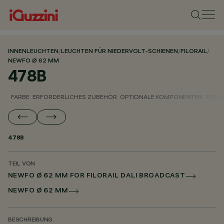
INNENLEUCHTEN
/
LEUCHTEN FÜR NIEDERVOLT-SCHIENEN
/
FILORAIL
/
NEWFO Ø 62 MM
478B
FARBE
ERFORDERLICHES ZUBEHÖR
OPTIONALE KOMPONENTEN
TECH
478B
TEIL VON
NEWFO Ø 62 MM FOR FILORAIL DALI BROADCAST
NEWFO Ø 62 MM
BESCHREIBUNG