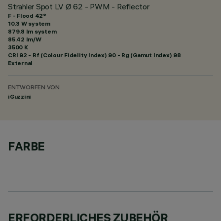
Strahler Spot LV Ø 62 - PWM - Reflector
F - Flood 42°
10.3 W system
879.8 lm system
85.42 lm/W
3500 K
CRI
92
- Rf (Colour Fidelity Index) 90 - Rg (Gamut Index) 98
External
ENTWORFEN VON
iGuzzini
FARBE
ERFORDERLICHES ZUBEHÖR