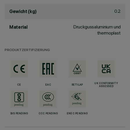
0.2
Gewicht (kg)
Druckgussaluminium und
Material
thermoplast
PRODUKTZERTIFIZIERUNG
UK CONFORMITY
CE
EAC
RETILAP
ASSESSED
BIS PENDING
CCC PENDING
ENEC PENDING