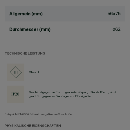
56x75
Allgemein (mm)
ø62
Durchmesser (mm)
TECHNISCHE LEISTUNG
Class III
Geschützt gegen das Eindringen fester Körper größer als 12 mm, nicht
geschützt gegen das Eindringen von Flüssigkeiten.
Entspricht EN60598-1 und den geltenden Vorschriften.
PHYSIKALISCHE EIGENSCHAFTEN