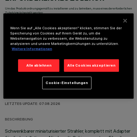
Um das Produkt ordnungsgemäß zu installieren und zu betreiben, muss eines der erforderlichen
Zubehörteile bestellt werden:
Wenn Sie auf „Alle Cookies akzeptieren“ klicken, stimmen Sie der
Speicherung von Cookies auf Ihrem Gerät zu, um die
Websitenavigation zu verbessern, die Websitenutzung zu
analysieren und unsere Marketingbemühungen zu unterstützen.
OPTIONALE KOMPONENTEN
Weitere Informationen
Alle ablehnen
Alle Cookies akzeptieren
Cookie-Einstellungen
TECHNISCHE DATEN
LETZTES UPDATE: 07.08.2026
BESCHREIBUNG
Schwenkbarer miniaturisierter Strahler, komplett mit Adapter