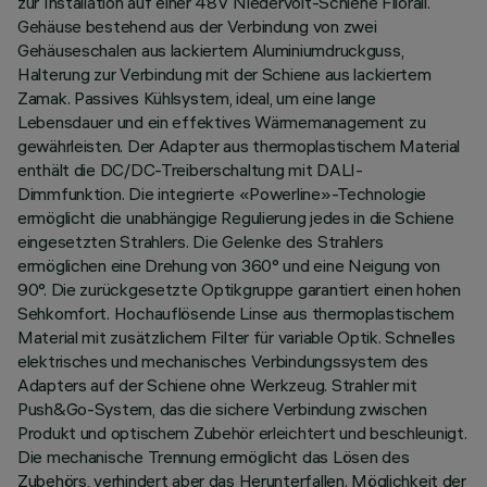
zur Installation auf einer 48V Niedervolt-Schiene Filorail.
Gehäuse bestehend aus der Verbindung von zwei
Gehäuseschalen aus lackiertem Aluminiumdruckguss,
Halterung zur Verbindung mit der Schiene aus lackiertem
Zamak. Passives Kühlsystem, ideal, um eine lange
Lebensdauer und ein effektives Wärmemanagement zu
gewährleisten. Der Adapter aus thermoplastischem Material
enthält die DC/DC-Treiberschaltung mit DALI-
Dimmfunktion. Die integrierte «Powerline»-Technologie
ermöglicht die unabhängige Regulierung jedes in die Schiene
eingesetzten Strahlers. Die Gelenke des Strahlers
ermöglichen eine Drehung von 360° und eine Neigung von
90°. Die zurückgesetzte Optikgruppe garantiert einen hohen
Sehkomfort. Hochauflösende Linse aus thermoplastischem
Material mit zusätzlichem Filter für variable Optik. Schnelles
elektrisches und mechanisches Verbindungssystem des
Adapters auf der Schiene ohne Werkzeug. Strahler mit
Push&Go-System, das die sichere Verbindung zwischen
Produkt und optischem Zubehör erleichtert und beschleunigt.
Die mechanische Trennung ermöglicht das Lösen des
Zubehörs, verhindert aber das Herunterfallen. Möglichkeit der