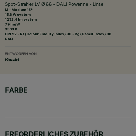
Spot-Strahler LV Ø 88 - DALI Powerline - Linse
M - Medium 15°
15.6 W system
1232.4 lm system
79 lm/W
3500 K
CRI
92
- Rf (Colour Fidelity Index) 90 - Rg (Gamut Index) 98
DALI
ENTWORFEN VON
iGuzzini
FARBE
ERFORDERLICHES ZUBEHÖR