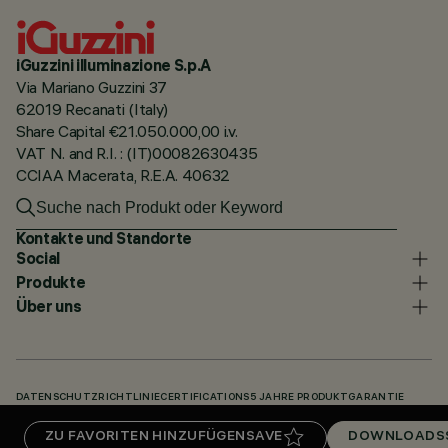
iGuzzini illuminazione S.p.A
Via Mariano Guzzini 37
62019 Recanati (Italy)
Share Capital €21.050.000,00 i.v.
VAT N. and R.I. : (IT)00082630435
CCIAA Macerata, R.E.A. 40632
Kontakte und Standorte
Social
Produkte
Über uns
DATENSCHUTZRICHTLINIE
CERTIFICATIONS
5 JAHRE PRODUKTGARANTIE
HINWEISGEBERSYSTEM
COOKIE POLICY
ACCESSIBILITY STATEMENT
ZU FAVORITEN HINZUFÜGEN
SAVE
DOWNLOADS
UNSERE CODES
KNOWLEDGE BASE (LOGIN REQUIRED)
DOWNLOADS