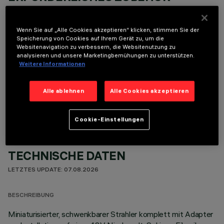
Um das Produkt ordnungsgemäß zu installieren und zu betreiben, muss eines der erforderlichen
Zubehörteile bestellt werden:
Wenn Sie auf „Alle Cookies akzeptieren“ klicken, stimmen Sie der
Speicherung von Cookies auf Ihrem Gerät zu, um die
Websitenavigation zu verbessern, die Websitenutzung zu
analysieren und unsere Marketingbemühungen zu unterstützen.
Weitere Informationen
OPTIONALE KOMPONENTEN
Alle ablehnen
Alle Cookies akzeptieren
Cookie-Einstellungen
TECHNISCHE DATEN
LETZTES UPDATE: 07.08.2026
BESCHREIBUNG
Miniaturisierter, schwenkbarer Strahler komplett mit Adapter