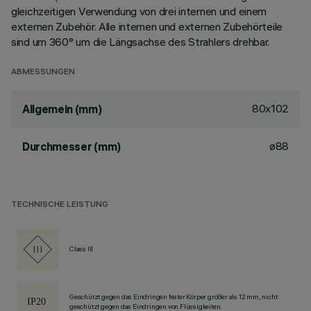
gleichzeitigen Verwendung von drei internen und einem
externen Zubehör. Alle internen und externen Zubehörteile
sind um 360° um die Längsachse des Strahlers drehbar.
ABMESSUNGEN
80x102
Allgemein (mm)
ø88
Durchmesser (mm)
TECHNISCHE LEISTUNG
Class III
Geschützt gegen das Eindringen fester Körper größer als 12 mm, nicht
geschützt gegen das Eindringen von Flüssigkeiten.