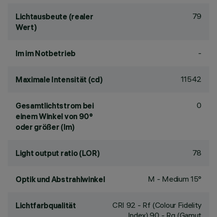
79
Lichtausbeute (realer
Wert)
-
lm im Notbetrieb
11542
Maximale Intensität (cd)
0
Gesamtlichtstrom bei
einem Winkel von 90°
oder größer (lm)
78
Light output ratio (LOR)
M - Medium 15°
Optik und Abstrahlwinkel
CRI
92
- Rf (Colour Fidelity
Lichtfarbqualität
Index) 90 - Rg (Gamut