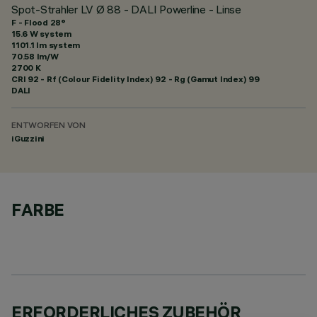
Spot-Strahler LV Ø 88 - DALI Powerline - Linse
F - Flood 28°
15.6 W system
1101.1 lm system
70.58 lm/W
2700 K
CRI
92
- Rf (Colour Fidelity Index) 92 - Rg (Gamut Index) 99
DALI
ENTWORFEN VON
iGuzzini
FARBE
ERFORDERLICHES ZUBEHÖR