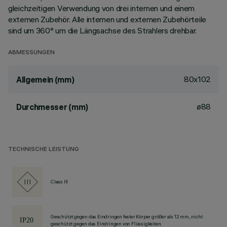
gleichzeitigen Verwendung von drei internen und einem
externen Zubehör. Alle internen und externen Zubehörteile
sind um 360° um die Längsachse des Strahlers drehbar.
ABMESSUNGEN
80x102
Allgemein (mm)
ø88
Durchmesser (mm)
TECHNISCHE LEISTUNG
Class III
Geschützt gegen das Eindringen fester Körper größer als 12 mm, nicht
geschützt gegen das Eindringen von Flüssigkeiten.