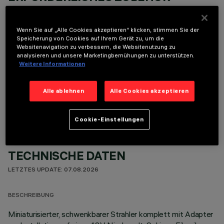
Um das Produkt ordnungsgemäß zu installieren und zu betreiben, muss eines der erforderlichen
Zubehörteile bestellt werden:
Wenn Sie auf „Alle Cookies akzeptieren“ klicken, stimmen Sie der
Speicherung von Cookies auf Ihrem Gerät zu, um die
Websitenavigation zu verbessern, die Websitenutzung zu
analysieren und unsere Marketingbemühungen zu unterstützen.
Weitere Informationen
OPTIONALE KOMPONENTEN
Alle ablehnen
Alle Cookies akzeptieren
Cookie-Einstellungen
TECHNISCHE DATEN
LETZTES UPDATE: 07.08.2026
BESCHREIBUNG
Miniaturisierter, schwenkbarer Strahler komplett mit Adapter