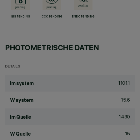
BIS PENDING
CCC PENDING
ENEC PENDING
PHOTOMETRISCHE DATEN
DETAILS
1101.1
lm system
15.6
W system
1430
lm Quelle
15
W Quelle