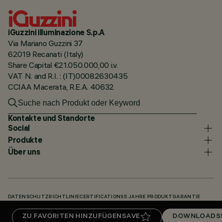
iGuzzini illuminazione S.p.A
Via Mariano Guzzini 37
62019 Recanati (Italy)
Share Capital €21.050.000,00 i.v.
VAT N. and R.I. : (IT)00082630435
CCIAA Macerata, R.E.A. 40632
Kontakte und Standorte
Social
Produkte
Über uns
DATENSCHUTZRICHTLINIE
CERTIFICATIONS
5 JAHRE PRODUKTGARANTIE
HINWEISGEBERSYSTEM
COOKIE POLICY
ACCESSIBILITY STATEMENT
ZU FAVORITEN HINZUFÜGEN
SAVE
DOWNLOADS
UNSERE CODES
KNOWLEDGE BASE (LOGIN REQUIRED)
DOWNLOADS