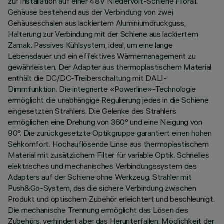
zur Installation auf einer 48V Niedervolt-Schiene Filorail.
Gehäuse bestehend aus der Verbindung von zwei
Gehäuseschalen aus lackiertem Aluminiumdruckguss,
Halterung zur Verbindung mit der Schiene aus lackiertem
Zamak. Passives Kühlsystem, ideal, um eine lange
Lebensdauer und ein effektives Wärmemanagement zu
gewährleisten. Der Adapter aus thermoplastischem Material
enthält die DC/DC-Treiberschaltung mit DALI-
Dimmfunktion. Die integrierte «Powerline»-Technologie
ermöglicht die unabhängige Regulierung jedes in die Schiene
eingesetzten Strahlers. Die Gelenke des Strahlers
ermöglichen eine Drehung von 360° und eine Neigung von
90°. Die zurückgesetzte Optikgruppe garantiert einen hohen
Sehkomfort. Hochauflösende Linse aus thermoplastischem
Material mit zusätzlichem Filter für variable Optik. Schnelles
elektrisches und mechanisches Verbindungssystem des
Adapters auf der Schiene ohne Werkzeug. Strahler mit
Push&Go-System, das die sichere Verbindung zwischen
Produkt und optischem Zubehör erleichtert und beschleunigt.
Die mechanische Trennung ermöglicht das Lösen des
Zubehörs, verhindert aber das Herunterfallen. Möglichkeit der