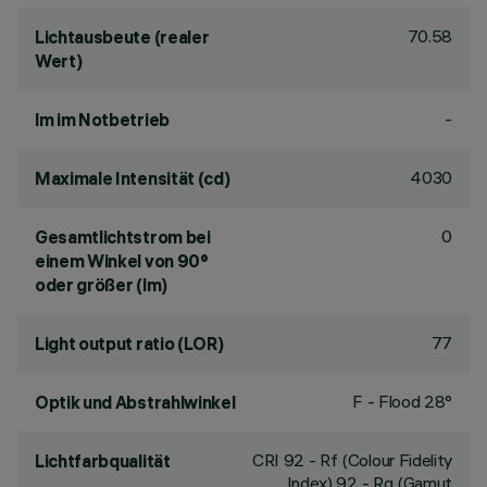
70.58
Lichtausbeute (realer
Wert)
-
lm im Notbetrieb
4030
Maximale Intensität (cd)
0
Gesamtlichtstrom bei
einem Winkel von 90°
oder größer (lm)
77
Light output ratio (LOR)
F - Flood 28°
Optik und Abstrahlwinkel
CRI
92
- Rf (Colour Fidelity
Lichtfarbqualität
Index) 92 - Rg (Gamut