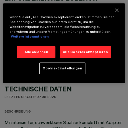
Um das Produkt ordnungsgemäß zu installieren und zu betreiben, muss eines der erforderlichen
Zubehörteile bestellt werden:
Wenn Sie auf „Alle Cookies akzeptieren“ klicken, stimmen Sie der
Speicherung von Cookies auf Ihrem Gerät zu, um die
Websitenavigation zu verbessern, die Websitenutzung zu
analysieren und unsere Marketingbemühungen zu unterstützen.
Weitere Informationen
OPTIONALE KOMPONENTEN
Alle ablehnen
Alle Cookies akzeptieren
Cookie-Einstellungen
TECHNISCHE DATEN
LETZTES UPDATE: 07.08.2026
BESCHREIBUNG
Miniaturisierter, schwenkbarer Strahler komplett mit Adapter