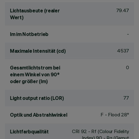
79.47
Lichtausbeute (realer
Wert)
-
lm im Notbetrieb
4537
Maximale Intensität (cd)
0
Gesamtlichtstrom bei
einem Winkel von 90°
oder größer (lm)
77
Light output ratio (LOR)
F - Flood 28°
Optik und Abstrahlwinkel
CRI
92
- Rf (Colour Fidelity
Lichtfarbqualität
Index) 90 - Rg (Gamut