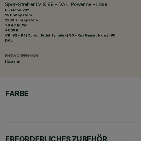
Spot-Strahler LV Ø 88 - DALI Powerline - Linse
F - Flood 28°
15.6 W system
1239.7 lm system
79.47 lm/W
4000 K
CRI
92
- Rf (Colour Fidelity Index) 90 - Rg (Gamut Index) 98
DALI
ENTWORFEN VON
iGuzzini
FARBE
ERFORDERLICHES ZUBEHÖR