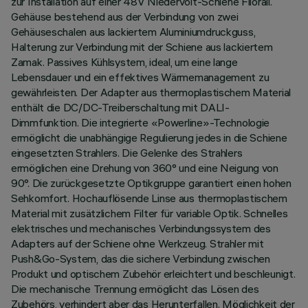
zur Installation auf einer 48V Niedervolt-Schiene Filorail.
Gehäuse bestehend aus der Verbindung von zwei
Gehäuseschalen aus lackiertem Aluminiumdruckguss,
Halterung zur Verbindung mit der Schiene aus lackiertem
Zamak. Passives Kühlsystem, ideal, um eine lange
Lebensdauer und ein effektives Wärmemanagement zu
gewährleisten. Der Adapter aus thermoplastischem Material
enthält die DC/DC-Treiberschaltung mit DALI-
Dimmfunktion. Die integrierte «Powerline»-Technologie
ermöglicht die unabhängige Regulierung jedes in die Schiene
eingesetzten Strahlers. Die Gelenke des Strahlers
ermöglichen eine Drehung von 360° und eine Neigung von
90°. Die zurückgesetzte Optikgruppe garantiert einen hohen
Sehkomfort. Hochauflösende Linse aus thermoplastischem
Material mit zusätzlichem Filter für variable Optik. Schnelles
elektrisches und mechanisches Verbindungssystem des
Adapters auf der Schiene ohne Werkzeug. Strahler mit
Push&Go-System, das die sichere Verbindung zwischen
Produkt und optischem Zubehör erleichtert und beschleunigt.
Die mechanische Trennung ermöglicht das Lösen des
Zubehörs, verhindert aber das Herunterfallen. Möglichkeit der