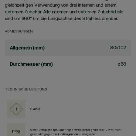
gleichzeitigen Verwendung von drei internen und einem
externen Zubehör. Alle internen und externen Zubehörteile
sind um 360° um die Längsachse des Strahlers drehbar.
ABMESSUNGEN
80x102
Allgemein (mm)
ø88
Durchmesser (mm)
TECHNISCHE LEISTUNG
Class III
Geschützt gegen das Eindringen fester Körper größer als 12 mm, nicht
geschützt gegen das Eindringen von Flüssigkeiten.