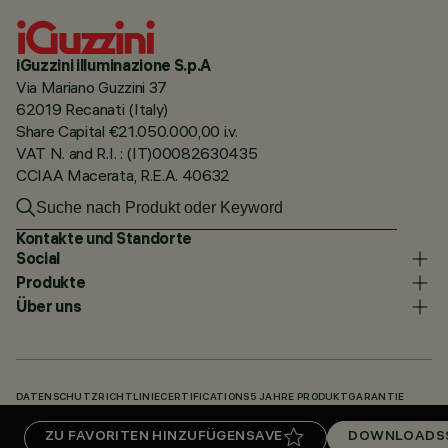
iGuzzini illuminazione S.p.A
Via Mariano Guzzini 37
62019 Recanati (Italy)
Share Capital €21.050.000,00 i.v.
VAT N. and R.I. : (IT)00082630435
CCIAA Macerata, R.E.A. 40632
Kontakte und Standorte
Social
Produkte
Über uns
DATENSCHUTZRICHTLINIE
CERTIFICATIONS
5 JAHRE PRODUKTGARANTIE
HINWEISGEBERSYSTEM
COOKIE POLICY
ACCESSIBILITY STATEMENT
ZU FAVORITEN HINZUFÜGEN
SAVE
DOWNLOADS
UNSERE CODES
KNOWLEDGE BASE (LOGIN REQUIRED)
DOWNLOADS