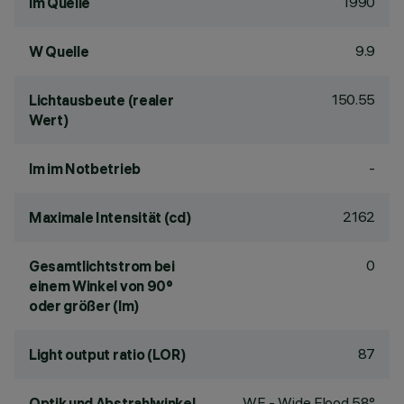
1990
lm Quelle
9.9
W Quelle
150.55
Lichtausbeute (realer
Wert)
-
lm im Notbetrieb
2162
Maximale Intensität (cd)
0
Gesamtlichtstrom bei
einem Winkel von 90°
oder größer (lm)
87
Light output ratio (LOR)
WF - Wide Flood 58°
Optik und Abstrahlwinkel