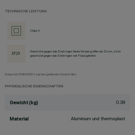
TECHNISCHE LEISTUNG
Class II
Geschützt gegen das Eindringen fester Körper größer als 12 mm, nicht
geschützt gegen das Eindringen von Flüssigkeiten.
Entspricht EN60598-1 und den geltenden Vorschriften.
PHYSIKALISCHE EIGENSCHAFTEN
0.39
Gewicht (kg)
Aluminium und thermoplast
Material