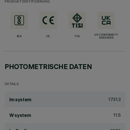
PRODUKTZERTIFIZIERUNG
UK CONFORMITY
BIS
CE
TISI
ASSESSED
PHOTOMETRISCHE DATEN
DETAILS
1731.3
lm system
11.5
W system