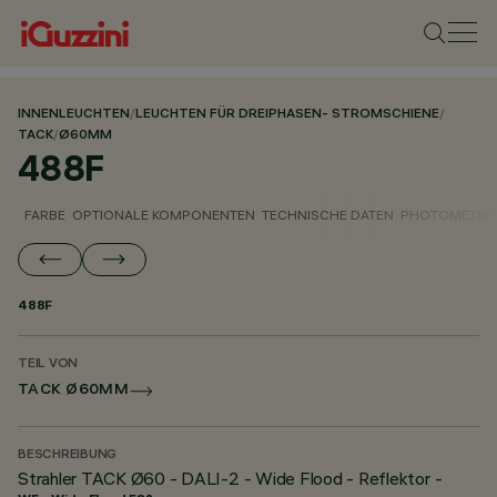
INNENLEUCHTEN
/
LEUCHTEN FÜR DREIPHASEN- STROMSCHIENE
/
TACK
/
Ø60MM
488F
FARBE
OPTIONALE KOMPONENTEN
TECHNISCHE DATEN
PHOTOMETRIS
488F
TEIL VON
TACK Ø60MM
BESCHREIBUNG
Strahler TACK Ø60 - DALI-2 - Wide Flood - Reflektor -