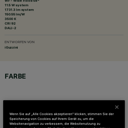
WF - Wide Flood 58°
11.5 W system
1731.3 lm system
150.55 lm/W
3500 K
CRI
92
DALI-2
ENTWORFEN VON
iGuzzini
FARBE
Wenn Sie auf „Alle Cookies akzeptieren“ klicken, stimmen Sie der
OPTIONALE KOMPONENTEN
Speicherung von Cookies auf Ihrem Gerät zu, um die
Websitenavigation zu verbessern, die Websitenutzung zu