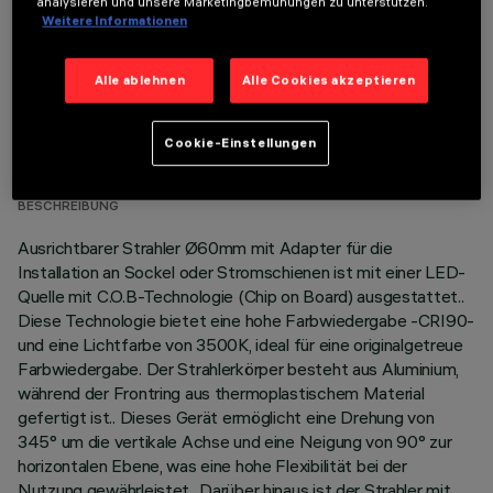
analysieren und unsere Marketingbemühungen zu unterstützen.
Weitere Informationen
Alle ablehnen
Alle Cookies akzeptieren
TECHNISCHE DATEN
Cookie-Einstellungen
LETZTES UPDATE: 06.08.2026
BESCHREIBUNG
Ausrichtbarer Strahler Ø60mm mit Adapter für die
Installation an Sockel oder Stromschienen ist mit einer LED-
Quelle mit C.O.B-Technologie (Chip on Board) ausgestattet..
Diese Technologie bietet eine hohe Farbwiedergabe -CRI90-
und eine Lichtfarbe von 3500K, ideal für eine originalgetreue
Farbwiedergabe. Der Strahlerkörper besteht aus Aluminium,
während der Frontring aus thermoplastischem Material
gefertigt ist.. Dieses Gerät ermöglicht eine Drehung von
345° um die vertikale Achse und eine Neigung von 90° zur
horizontalen Ebene, was eine hohe Flexibilität bei der
Nutzung gewährleistet.. Darüber hinaus ist der Strahler mit