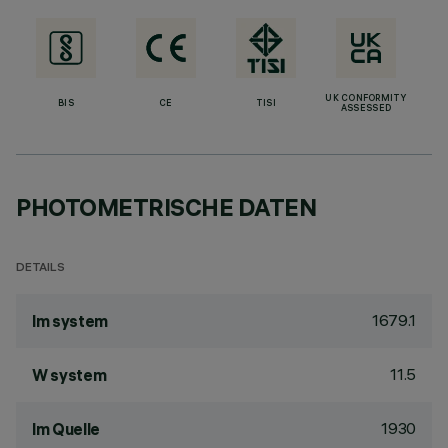
UK CONFORMITY
BIS
CE
TISI
ASSESSED
PHOTOMETRISCHE DATEN
DETAILS
1679.1
lm system
11.5
W system
1930
lm Quelle