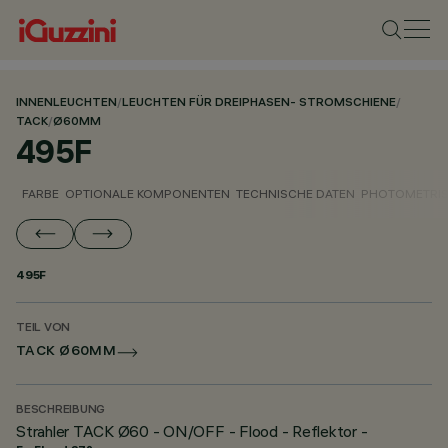
INNENLEUCHTEN
/
LEUCHTEN FÜR DREIPHASEN- STROMSCHIENE
/
TACK
/
Ø60MM
495F
FARBE
OPTIONALE KOMPONENTEN
TECHNISCHE DATEN
PHOTOMETRIS
495F
TEIL VON
TACK Ø60MM
BESCHREIBUNG
Strahler TACK Ø60 - ON/OFF - Flood - Reflektor -