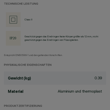
TECHNISCHE LEISTUNG
Class II
Geschützt gegen das Eindringen fester Körper größer als 12 mm, nicht
geschützt gegen das Eindringen von Flüssigkeiten.
Entspricht EN60598-1 und den geltenden Vorschriften.
PHYSIKALISCHE EIGENSCHAFTEN
0.39
Gewicht (kg)
Aluminium und thermoplast
Material
PRODUKTZERTIFIZIERUNG