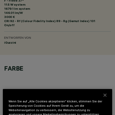
F - Flood 37°
11.5 W system
1679.1 lm system
146.01 lm/W
3000 K
CRI
92
- Rf (Colour Fidelity Index) 89 - Rg (Gamut Index) 101
On/off
ENTWORFEN VON
iGuzzini
FARBE
Wenn Sie auf „Alle Cookies akzeptieren“ klicken, stimmen Sie der
OPTIONALE KOMPONENTEN
Speicherung von Cookies auf Ihrem Gerät zu, um die
Websitenavigation zu verbessern, die Websitenutzung zu
analysieren und unsere Marketingbemühungen zu unterstützen.