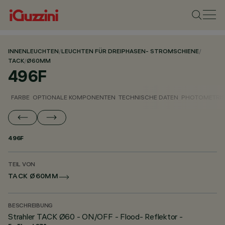
INNENLEUCHTEN
/
LEUCHTEN FÜR DREIPHASEN- STROMSCHIENE
/
TACK
/
Ø60MM
496F
FARBE
OPTIONALE KOMPONENTEN
TECHNISCHE DATEN
PHOTOMETRIS
496F
TEIL VON
TACK Ø60MM
BESCHREIBUNG
Strahler TACK Ø60 - ON/OFF - Flood- Reflektor -