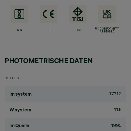
UK CONFORMITY
BIS
CE
TISI
ASSESSED
PHOTOMETRISCHE DATEN
DETAILS
1731.3
lm system
11.5
W system
1990
lm Quelle