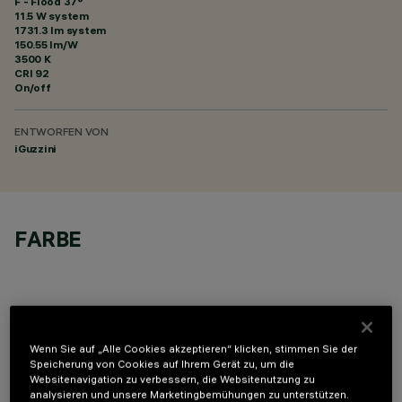
F - Flood 37°
11.5 W system
1731.3 lm system
150.55 lm/W
3500 K
CRI
92
On/off
ENTWORFEN VON
iGuzzini
FARBE
Wenn Sie auf „Alle Cookies akzeptieren“ klicken, stimmen Sie der
OPTIONALE KOMPONENTEN
Speicherung von Cookies auf Ihrem Gerät zu, um die
Websitenavigation zu verbessern, die Websitenutzung zu
analysieren und unsere Marketingbemühungen zu unterstützen.