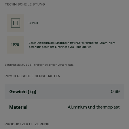
TECHNISCHE LEISTUNG
Class II
Geschützt gegen das Eindringen fester Körper größer als 12 mm, nicht
geschützt gegen das Eindringen von Flüssigkeiten.
Entspricht EN60598-1 und den geltenden Vorschriften.
PHYSIKALISCHE EIGENSCHAFTEN
0.39
Gewicht (kg)
Aluminium und thermoplast
Material
PRODUKTZERTIFIZIERUNG