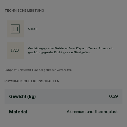
TECHNISCHE LEISTUNG
Class II
Geschützt gegen das Eindringen fester Körper größer als 12 mm, nicht
geschützt gegen das Eindringen von Flüssigkeiten.
Entspricht EN60598-1 und den geltenden Vorschriften.
PHYSIKALISCHE EIGENSCHAFTEN
0.39
Gewicht (kg)
Aluminium und thermoplast
Material