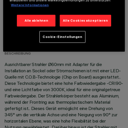
analysieren und unsere Marketingbemühungen zu unterstützen.
Weitere Informationen
Alle ablehnen
Alle Cookies akzeptieren
TECHNISCHE DATEN
Cookie-Einstellungen
LETZTES UPDATE: 06.08.2026
BESCHREIBUNG
Ausrichtbarer Strahler Ø60mm mit Adapter für die
Installation an Sockel oder Stromschienen ist mit einer LED-
Quelle mit C.O.B-Technologie (Chip on Board) ausgestattet..
Diese Technologie bietet eine hohe Farbwiedergabe -CRI90-
und eine Lichtfarbe von 3000K, ideal für eine originalgetreue
Farbwiedergabe. Der Strahlerkörper besteht aus Aluminium,
während der Frontring aus thermoplastischem Material
gefertigt ist.. Dieses Gerät ermöglicht eine Drehung von
345° um die vertikale Achse und eine Neigung von 90° zur
horizontalen Ebene, was eine hohe Flexibilität bei der
Nutzung gewährleistet.. Darüber hinaus ist der Strahler mit