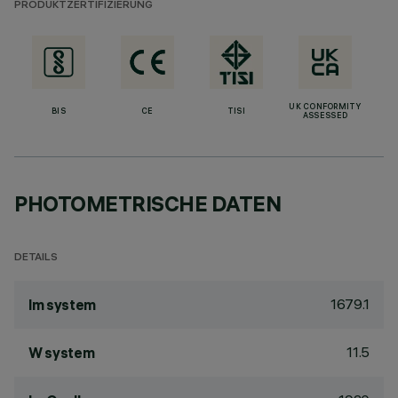
PRODUKTZERTIFIZIERUNG
UK CONFORMITY
BIS
CE
TISI
ASSESSED
PHOTOMETRISCHE DATEN
DETAILS
1679.1
lm system
11.5
W system