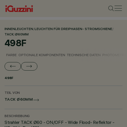
INNENLEUCHTEN
/
LEUCHTEN FÜR DREIPHASEN- STROMSCHIENE
/
TACK
/
Ø60MM
498F
FARBE
OPTIONALE KOMPONENTEN
TECHNISCHE DATEN
PHOTOMETRIS
498F
TEIL VON
TACK Ø60MM
BESCHREIBUNG
Strahler TACK Ø60 - ON/OFF - Wide Flood- Reflektor -