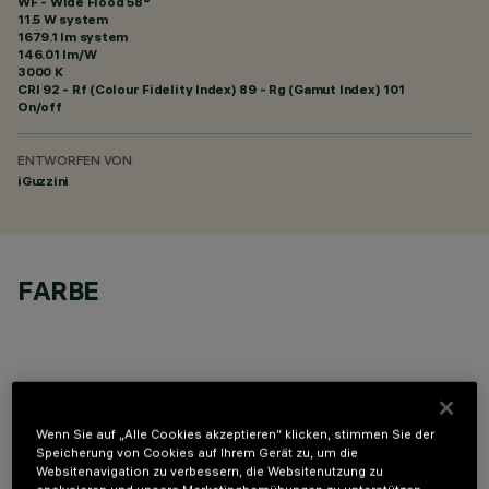
WF - Wide Flood 58°
11.5 W system
1679.1 lm system
146.01 lm/W
3000 K
CRI
92
- Rf (Colour Fidelity Index) 89 - Rg (Gamut Index) 101
On/off
ENTWORFEN VON
iGuzzini
FARBE
Wenn Sie auf „Alle Cookies akzeptieren“ klicken, stimmen Sie der
OPTIONALE KOMPONENTEN
Speicherung von Cookies auf Ihrem Gerät zu, um die
Websitenavigation zu verbessern, die Websitenutzung zu