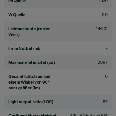
1930
lm Quelle
9.9
W Quelle
146.01
Lichtausbeute (realer
Wert)
-
lm im Notbetrieb
2097
Maximale Intensität (cd)
0
Gesamtlichtstrom bei
einem Winkel von 90°
oder größer (lm)
87
Light output ratio (LOR)
WF - Wide Flood 58°
Optik und Abstrahlwinkel