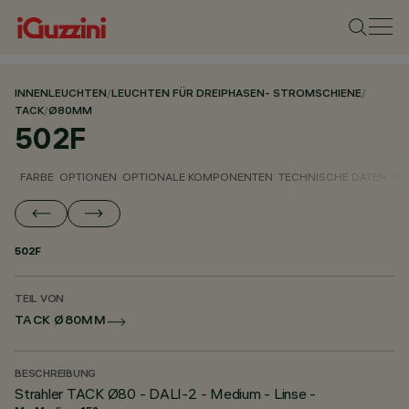
INNENLEUCHTEN
/
LEUCHTEN FÜR DREIPHASEN- STROMSCHIENE
/
TACK
/
Ø80MM
502F
FARBE
OPTIONEN
OPTIONALE KOMPONENTEN
TECHNISCHE DATEN
PH
502F
TEIL VON
TACK Ø80MM
BESCHREIBUNG
Strahler TACK Ø80 - DALI-2 - Medium - Linse -