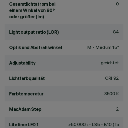
0
Gesamtlichtstrom bei
einem Winkel von 90°
oder größer (lm)
84
Light output ratio (LOR)
M - Medium 15°
Optik und Abstrahlwinkel
gerichtet
Adjustability
CRI
92
Lichtfarbqualität
3500 K
Farbtemperatur
2
MacAdam Step
>50,000h - L85 - B10 (Ta
Lifetime LED 1