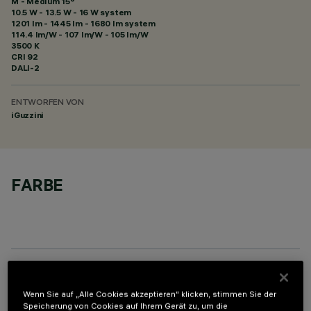
M - Medium 15°
10.5 W - 13.5 W - 16 W system
1201 lm - 1445 lm - 1680 lm system
114.4 lm/W - 107 lm/W - 105 lm/W
3500 K
CRI
92
DALI-2
ENTWORFEN VON
iGuzzini
FARBE
PROFILO
Wenn Sie auf „Alle Cookies akzeptieren“ klicken, stimmen Sie der
Speicherung von Cookies auf Ihrem Gerät zu, um die