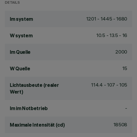
DETAILS
1201 - 1445 - 1680
lm system
10.5 - 13.5 - 16
W system
2000
lm Quelle
15
W Quelle
114.4 - 107 - 105
Lichtausbeute (realer
Wert)
-
lm im Notbetrieb
18508
Maximale Intensität (cd)