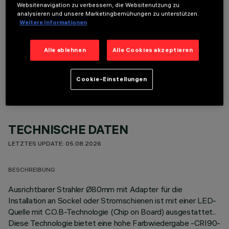
Websitenavigation zu verbessern, die Websitenutzung zu
analysieren und unsere Marketingbemühungen zu unterstützen.
Weitere Informationen
Alle ablehnen
Alle Cookies akzeptieren
OPTIONALE KOMPONENTEN
Cookie-Einstellungen
TECHNISCHE DATEN
LETZTES UPDATE: 05.08.2026
BESCHREIBUNG
Ausrichtbarer Strahler Ø80mm mit Adapter für die
Installation an Sockel oder Stromschienen ist mit einer LED-
Quelle mit C.O.B-Technologie (Chip on Board) ausgestattet..
Diese Technologie bietet eine hohe Farbwiedergabe -CRI90-