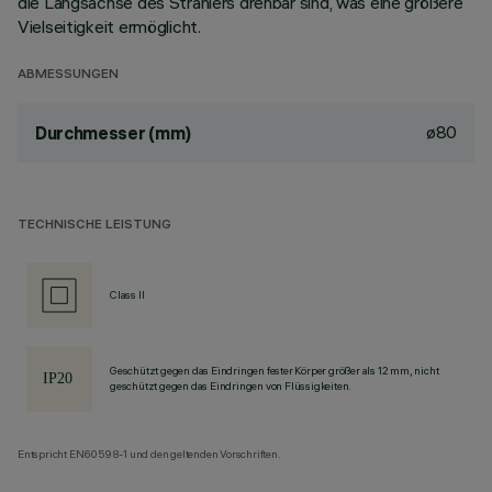
die Längsachse des Strahlers drehbar sind, was eine größere
Vielseitigkeit ermöglicht.
ABMESSUNGEN
ø80
Durchmesser (mm)
TECHNISCHE LEISTUNG
Class II
Geschützt gegen das Eindringen fester Körper größer als 12 mm, nicht
geschützt gegen das Eindringen von Flüssigkeiten.
Entspricht EN60598-1 und den geltenden Vorschriften.