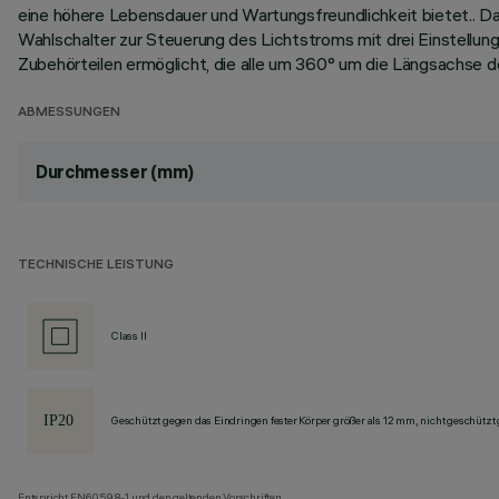
eine höhere Lebensdauer und Wartungsfreundlichkeit bietet.. 
Wahlschalter zur Steuerung des Lichtstroms mit drei Einstellung
Zubehörteilen ermöglicht, die alle um 360° um die Längsachse des
ABMESSUNGEN
Durchmesser (mm)
TECHNISCHE LEISTUNG
Class II
Geschützt gegen das Eindringen fester Körper größer als 12 mm, nicht geschützt
Entspricht EN60598-1 und den geltenden Vorschriften.