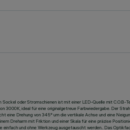
an Sockel oder Stromschienen ist mit einer LED-Quelle mit C.O.B-T
n 3000K, ideal für eine originalgetreue Farbwiedergabe. Der Strah
cht eine Drehung von 345° um die vertikale Achse und eine Neigung 
 einem Dreharm mit Friktion und einer Skala für eine präzise Posit
gie einfach und ohne Werkzeug ausgetauscht werden.. Das Optikfac