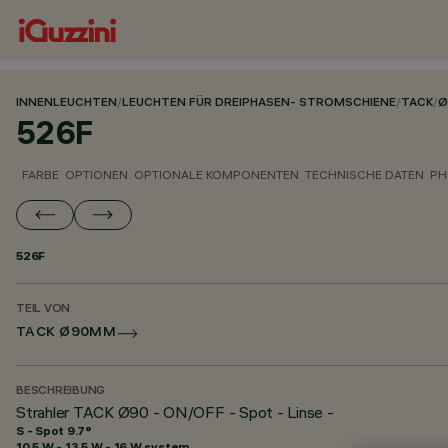
INNENLEUCHTEN
/
LEUCHTEN FÜR DREIPHASEN- STROMSCHIENE
/
TACK
/
Ø
526F
FARBE
OPTIONEN
OPTIONALE KOMPONENTEN
TECHNISCHE DATEN
PH
526F
TEIL VON
TACK Ø90MM
BESCHREIBUNG
Strahler TACK Ø90 - ON/OFF - Spot - Linse -
S - Spot 9.7°
10.5 W - 13.5 W - 16 W system