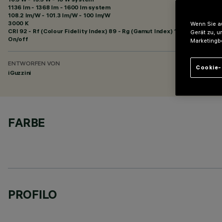
1136 lm - 1368 lm - 1600 lm system
108.2 lm/W - 101.3 lm/W - 100 lm/W
3000 K
Wenn Sie au
CRI
92
- Rf (Colour Fidelity Index) 89 - Rg (Gamut Index) 101
Gerät zu, u
On/off
Marketingb
ENTWORFEN VON
Cookie-
iGuzzini
FARBE
PROFILO