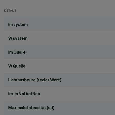
DETAILS
lm system
W system
lm Quelle
W Quelle
Lichtausbeute (realer Wert)
lm im Notbetrieb
Maximale Intensität (cd)