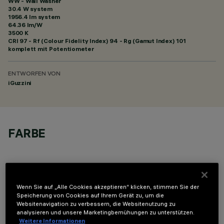
WW - Wall Washer
30.4 W system
1956.4 lm system
64.36 lm/W
3500 K
CRI
97
- Rf (Colour Fidelity Index) 94 - Rg (Gamut Index) 101
komplett mit Potentiometer
ENTWORFEN VON
iGuzzini
FARBE
Wenn Sie auf „Alle Cookies akzeptieren“ klicken, stimmen Sie der
Speicherung von Cookies auf Ihrem Gerät zu, um die
OPTIONALE KOMPONENTEN
Websitenavigation zu verbessern, die Websitenutzung zu
analysieren und unsere Marketingbemühungen zu unterstützen.
Weitere Informationen