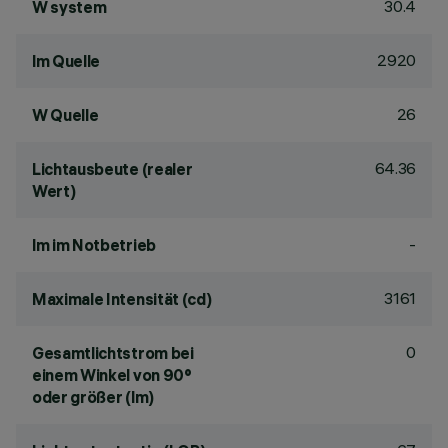
30.4
W system
2920
lm Quelle
26
W Quelle
64.36
Lichtausbeute (realer
Wert)
-
lm im Notbetrieb
3161
Maximale Intensität (cd)
0
Gesamtlichtstrom bei
einem Winkel von 90°
oder größer (lm)