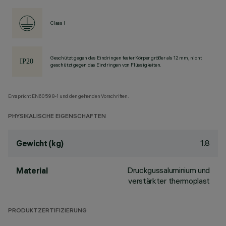
Class I
Geschützt gegen das Eindringen fester Körper größer als 12 mm, nicht
geschützt gegen das Eindringen von Flüssigkeiten.
Entspricht EN60598-1 und den geltenden Vorschriften.
PHYSIKALISCHE EIGENSCHAFTEN
1.8
Gewicht (kg)
Druckgussaluminium und
Material
verstärkter thermoplast
PRODUKTZERTIFIZIERUNG