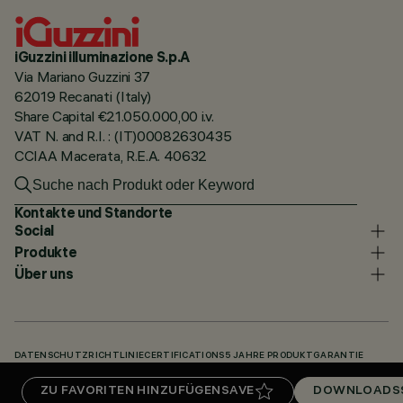
iGuzzini illuminazione S.p.A
Via Mariano Guzzini 37
62019 Recanati (Italy)
Share Capital €21.050.000,00 i.v.
VAT N. and R.I. : (IT)00082630435
CCIAA Macerata, R.E.A. 40632
Kontakte und Standorte
Social
Produkte
Über uns
DATENSCHUTZRICHTLINIE
CERTIFICATIONS
5 JAHRE PRODUKTGARANTIE
HINWEISGEBERSYSTEM
COOKIE POLICY
ACCESSIBILITY STATEMENT
ZU FAVORITEN HINZUFÜGEN
SAVE
DOWNLOADS
UNSERE CODES
KNOWLEDGE BASE (LOGIN REQUIRED)
DOWNLOADS