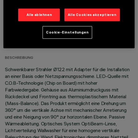
Alle ablehnen
Alle Cookies akzeptieren
TECHNISCHE DATEN
Cookie-Einstellungen
LETZTES UPDATE: 05.08.2026
BESCHREIBUNG
Schwenkbarer Strahler Ø122 mit Adapter für die Installation
an einer Basis oder Netzspannungsschiene. LED-Quelle mit
C.O.B-Technologie (Chip on Board) mit hoher
Farbwiedergabe. Gehäuse aus Aluminiumdruckguss mit
Rückdeckel und Frontring aus thermoplastischem Material
(Mass-Balance). Das Produkt ermöglicht eine Drehung um
360° um die vertikale Achse mit mechanischer Arretierung
und eine Neigung von 90° zur horizontalen Ebene. Passive
Wärmeableitung. Optisches System OptiBeam-Linse,
Lichtverteilung Wallwasher für eine homogene vertikale
Beleuchtung der Wand. Elektronisches dimmbares Netzteil