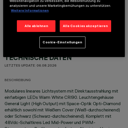
Websitenavigation zu verbessern, die Websitenutzung zu
analysieren und unsere Marketingbemühungen zu unterstützen.
Weitere Informationen
OPTIONALE KOMPONENTEN
Alle ablehnen
Alle Cookies akzeptieren
Cookie-Einstellungen
TECHNISCHE DATEN
LETZTES UPDATE: 06.08.2026
BESCHREIBUNG
Modulares lineares Lichtsystem mit Direktausstrahlung mit
einfarbigen LEDs Warm White CRI90. Leuchtengehäuse
General Light (High Output) mit Space-Optik Opti-Diamond
erhältlich sowohl mit Weißem Cover (Weiß-durchscheinend)
oder Schwarz (Schwarz-durchscheinend). Komplett mit
48Vdc-Schaltkreis Led Mid-Power und PWM-