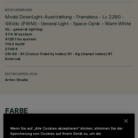
BESCHREIBUNG
Modul DownLight-Ausstrahlung - Frameless - L= 2280 -
48Vdc (PWM) - General Light - Space-Optik – Warm White
GL - general lighting
37.4 W system
4125.1 lm system
110.3 lm/W
2700 K
CRI
92
- Rf (Colour Fidelity Index) 91 - Rg (Gamut Index) 97
External
ENTWORFEN VON
Artec Studio
FARBE
Wenn Sie auf „Alle Cookies akzeptieren“ klicken, stimmen Sie der
Speicherung von Cookies auf Ihrem Gerät zu, um die