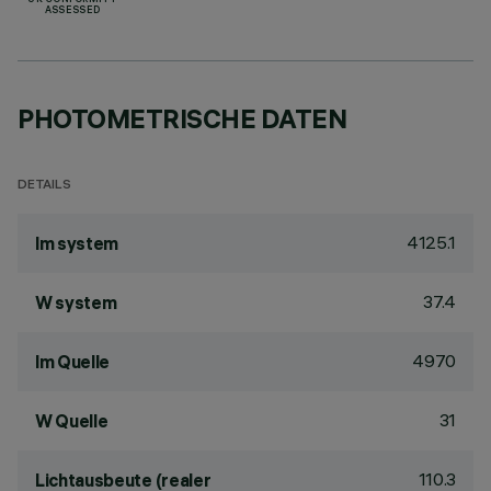
UK CONFORMITY
ASSESSED
PHOTOMETRISCHE DATEN
DETAILS
4125.1
lm system
37.4
W system
4970
lm Quelle
31
W Quelle
110.3
Lichtausbeute (realer