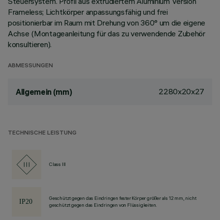
Steuersystem. Profil aus extrudiertem Aluminium Version
Frameless; Lichtkörper anpassungsfähig und frei
positionierbar im Raum mit Drehung von 360° um die eigene
Achse (Montageanleitung für das zu verwendende Zubehör
konsultieren).
ABMESSUNGEN
2280x20x27
Allgemein (mm)
TECHNISCHE LEISTUNG
Class III
Geschützt gegen das Eindringen fester Körper größer als 12 mm, nicht
geschützt gegen das Eindringen von Flüssigkeiten.