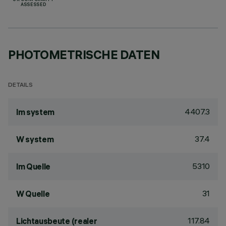
UK CONFORMITY
ASSESSED
PHOTOMETRISCHE DATEN
DETAILS
4407.3
lm system
37.4
W system
5310
lm Quelle
31
W Quelle
117.84
Lichtausbeute (realer