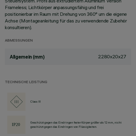
Steuersystem. Profil aus extrudiertem Aluminium Version
Frameless; Lichtkörper anpassungsfähig und frei
positionierbar im Raum mit Drehung von 360° um die eigene
Achse (Montageanleitung für das zu verwendende Zubehör
konsultieren).
ABMESSUNGEN
2280x20x27
Allgemein (mm)
TECHNISCHE LEISTUNG
Class III
Geschützt gegen das Eindringen fester Körper größer als 12 mm, nicht
geschützt gegen das Eindringen von Flüssigkeiten.