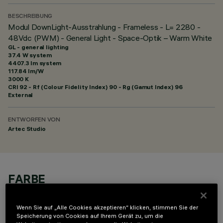
BESCHREIBUNG
Modul DownLight-Ausstrahlung - Frameless - L= 2280 -
48Vdc (PWM) - General Light - Space-Optik – Warm White
GL - general lighting
37.4 W system
4407.3 lm system
117.84 lm/W
3000 K
CRI
92
- Rf (Colour Fidelity Index) 90 - Rg (Gamut Index) 96
External
ENTWORFEN VON
Artec Studio
FARBE
Wenn Sie auf „Alle Cookies akzeptieren“ klicken, stimmen Sie der
Speicherung von Cookies auf Ihrem Gerät zu, um die