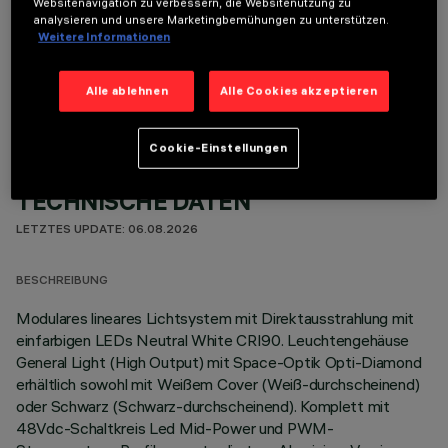
Websitenavigation zu verbessern, die Websitenutzung zu
analysieren und unsere Marketingbemühungen zu unterstützen.
Weitere Informationen
OPTIONALE KOMPONENTEN
Alle ablehnen
Alle Cookies akzeptieren
Cookie-Einstellungen
TECHNISCHE DATEN
LETZTES UPDATE: 06.08.2026
BESCHREIBUNG
Modulares lineares Lichtsystem mit Direktausstrahlung mit
einfarbigen LEDs Neutral White CRI90. Leuchtengehäuse
General Light (High Output) mit Space-Optik Opti-Diamond
erhältlich sowohl mit Weißem Cover (Weiß-durchscheinend)
oder Schwarz (Schwarz-durchscheinend). Komplett mit
48Vdc-Schaltkreis Led Mid-Power und PWM-