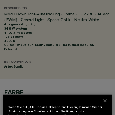
BESCHREIBUNG
Modul DownLight-Ausstrahlung - Frame - L= 2280 - 48Vdc
(PWM) - General Light - Space-Optik – Neutral White
GL - general lighting
34.9 W system
4407.3 lm system
126.28 lm/W
4000 K
CRI
92
- Rf (Colour Fidelity Index) 88 - Rg (Gamut Index) 95
External
ENTWORFEN VON
Artec Studio
FARBE
Wenn Sie auf „Alle Cookies akzeptieren“ klicken, stimmen Sie der
Speicherung von Cookies auf Ihrem Gerät zu, um die