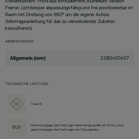
Steuersystem. Profil aus extrudiertem Aluminium Version
Frame; Lichtkörper anpassungsfähig und frei positionierbar im
Raum mit Drehung von 360° um die eigene Achse
(Montageanleitung für das zu verwendende Zubehör
konsultieren).
ABMESSUNGEN
2280x20x27
Allgemein (mm)
TECHNISCHE LEISTUNG
Class III
Geschützt gegen das Eindringen fester Körper größer als 12 mm, nicht
geschützt gegen das Eindringen von Flüssigkeiten.