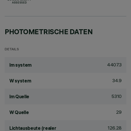
UK CONFORMITY
ASSESSED
PHOTOMETRISCHE DATEN
DETAILS
4407.3
lm system
34.9
W system
5310
lm Quelle
29
W Quelle
126.28
Lichtausbeute (realer