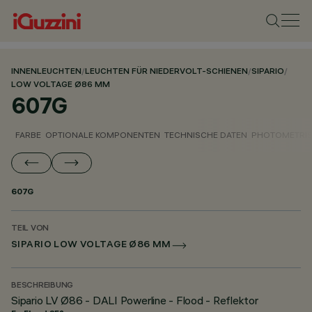
INNENLEUCHTEN
/
LEUCHTEN FÜR NIEDERVOLT-SCHIENEN
/
SIPARIO
/
LOW VOLTAGE Ø86 MM
607G
FARBE
OPTIONALE KOMPONENTEN
TECHNISCHE DATEN
PHOTOMETRIS
607G
TEIL VON
SIPARIO LOW VOLTAGE Ø86 MM
BESCHREIBUNG
Sipario LV Ø86 - DALI Powerline - Flood - Reflektor