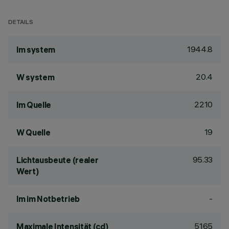
DETAILS
1944.8
lm system
20.4
W system
2210
lm Quelle
19
W Quelle
95.33
Lichtausbeute (realer
Wert)
-
lm im Notbetrieb
5165
Maximale Intensität (cd)