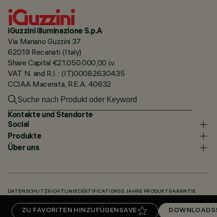
iGuzzini illuminazione S.p.A
Via Mariano Guzzini 37
62019 Recanati (Italy)
Share Capital €21.050.000,00 i.v.
VAT N. and R.I. : (IT)00082630435
CCIAA Macerata, R.E.A. 40632
Kontakte und Standorte
Social
Produkte
Über uns
DATENSCHUTZRICHTLINIE
CERTIFICATIONS
5 JAHRE PRODUKTGARANTIE
HINWEISGEBERSYSTEM
COOKIE POLICY
ACCESSIBILITY STATEMENT
ZU FAVORITEN HINZUFÜGEN
SAVE
DOWNLOADS
UNSERE CODES
KNOWLEDGE BASE (LOGIN REQUIRED)
DOWNLOADS