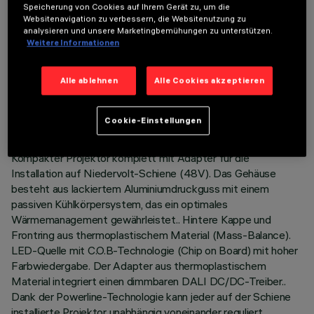
Speicherung von Cookies auf Ihrem Gerät zu, um die
Websitenavigation zu verbessern, die Websitenutzung zu
analysieren und unsere Marketingbemühungen zu unterstützen.
Weitere Informationen
TECHNISCHE DATEN
Alle ablehnen
Alle Cookies akzeptieren
LETZTES UPDATE: 05.08.2026
Cookie-Einstellungen
BESCHREIBUNG
Kompakter Projektor komplett mit Adapter für die
Installation auf Niedervolt-Schiene (48V). Das Gehäuse
besteht aus lackiertem Aluminiumdruckguss mit einem
passiven Kühlkörpersystem, das ein optimales
Wärmemanagement gewährleistet.. Hintere Kappe und
Frontring aus thermoplastischem Material (Mass-Balance).
LED-Quelle mit C.O.B-Technologie (Chip on Board) mit hoher
Farbwiedergabe. Der Adapter aus thermoplastischem
Material integriert einen dimmbaren DALI DC/DC-Treiber..
Dank der Powerline-Technologie kann jeder auf der Schiene
installierte Projektor unabhängig voneinander reguliert