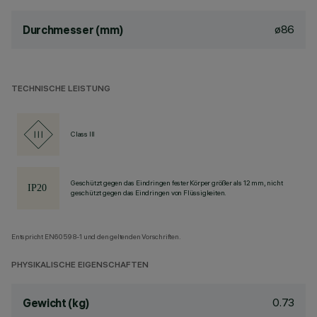
ø86
Durchmesser (mm)
TECHNISCHE LEISTUNG
Class III
Geschützt gegen das Eindringen fester Körper größer als 12 mm, nicht
geschützt gegen das Eindringen von Flüssigkeiten.
Entspricht EN60598-1 und den geltenden Vorschriften.
PHYSIKALISCHE EIGENSCHAFTEN
0.73
Gewicht (kg)