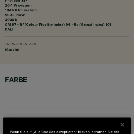
F - Flood 35°
20.4 W system
1944.8 lm system
95.33 lm/W
3000 K
CRI
97
- Rf (Colour Fidelity Index) 94 - Rg (Gamut Index) 101
DALI
ENTWORFEN VON
iGuzzini
FARBE
OPTIONALE KOMPONENTEN
Wenn Sie auf „Alle Cookies akzeptieren“ klicken, stimmen Sie der