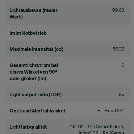
99.68
Lichtausbeute (realer
Wert)
-
lm im Notbetrieb
5895
Maximale Intensität (cd)
0
Gesamtlichtstrom bei
einem Winkel von 90°
oder größer (lm)
85
Light output ratio (LOR)
F - Flood 34°
Optik und Abstrahlwinkel
CRI
92
- Rf (Colour Fidelity
Lichtfarbqualität
Index) 92 - Rg (Gamut