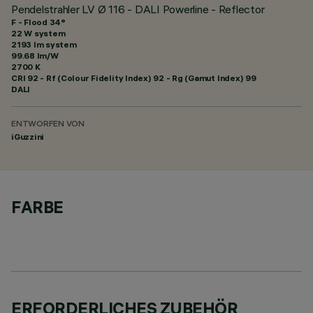
Pendelstrahler LV Ø 116 - DALI Powerline - Reflector
F - Flood 34°
22 W system
2193 lm system
99.68 lm/W
2700 K
CRI
92
- Rf (Colour Fidelity Index) 92 - Rg (Gamut Index) 99
DALI
ENTWORFEN VON
iGuzzini
FARBE
ERFORDERLICHES ZUBEHÖR