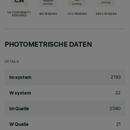
UK CONFORMITY
BIS PENDING
CCC PENDING
ENEC PENDING
ASSESSED
PHOTOMETRISCHE DATEN
DETAILS
2193
lm system
22
W system
2580
lm Quelle
21
W Quelle