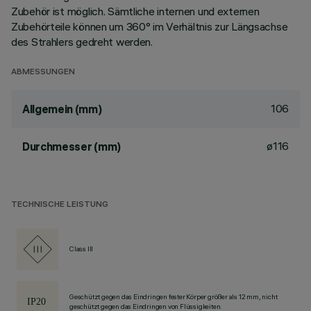
Zubehör ist möglich. Sämtliche internen und externen
Zubehörteile können um 360° im Verhältnis zur Längsachse
des Strahlers gedreht werden.
ABMESSUNGEN
106
Allgemein (mm)
ø116
Durchmesser (mm)
TECHNISCHE LEISTUNG
Class III
Geschützt gegen das Eindringen fester Körper größer als 12 mm, nicht
geschützt gegen das Eindringen von Flüssigkeiten.