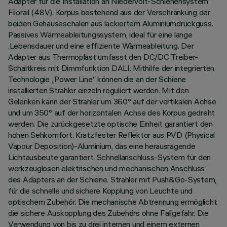
Adapter für die Installation an Niedervolt-Schienensystem
Filorail (48V). Korpus bestehend aus der Verschränkung der
beiden Gehäuseschalen aus lackiertem Aluminiumdruckguss.
Passives Wärmeableitungssystem, ideal für eine lange
.Lebensdauer und eine effiziente Wärmeableitung. Der
Adapter aus Thermoplast umfasst den DC/DC Treiber-
Schaltkreis mit Dimmfunktion DALI. Mithilfe der integrierten
Technologie „Power Line“ können die an der Schiene
installierten Strahler einzeln reguliert werden. Mit den
Gelenken kann der Strahler um 360° auf der vertikalen Achse
und um 350° auf der horizontalen Achse des Korpus gedreht
werden. Die zurückgesetzte optische Einheit garantiert den
hohen Sehkomfort. Kratzfester Reflektor aus PVD (Physical
Vapour Deposition)-Aluminium, das eine herausragende
Lichtausbeute garantiert. Schnellanschluss-System für den
werkzeuglosen elektrischen und mechanischen Anschluss
des Adapters an der Schiene. Strahler mit Push&Go-System,
für die schnelle und sichere Kopplung von Leuchte und
optischem Zubehör. Die mechanische Abtrennung ermöglicht
die sichere Auskopplung des Zubehörs ohne Fallgefahr. Die
Verwendung von bis zu drei internen und einem externen