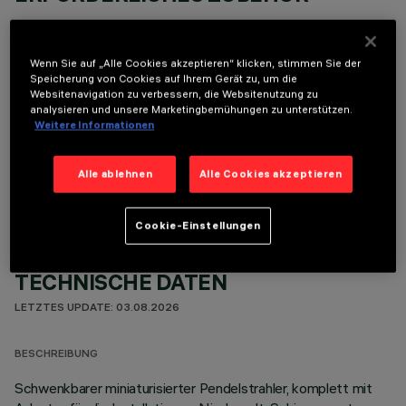
Um das Produkt ordnungsgemäß zu installieren und zu betreiben, muss eines der erforderlichen
Zubehörteile bestellt werden:
Wenn Sie auf „Alle Cookies akzeptieren“ klicken, stimmen Sie der
Speicherung von Cookies auf Ihrem Gerät zu, um die
Websitenavigation zu verbessern, die Websitenutzung zu
analysieren und unsere Marketingbemühungen zu unterstützen.
Weitere Informationen
OPTIONALE KOMPONENTEN
Alle ablehnen
Alle Cookies akzeptieren
Cookie-Einstellungen
TECHNISCHE DATEN
LETZTES UPDATE: 03.08.2026
BESCHREIBUNG
Schwenkbarer miniaturisierter Pendelstrahler, komplett mit