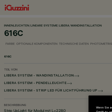
INNENLEUCHTEN
/
LINEARE SYSTEME
/
LIBERA
/
WANDINSTALLATION
616C
FARBE
OPTIONALE KOMPONENTEN
TECHNISCHE DATEN
PHOTOMETRIS
616C
TEIL VON
LIBERA SYSTEM - WANDINSTALLATION
LIBERA SYSTEM - PENDELLEUCHTE
LIBERA SYSTEM - STRIP LED FÜR LICHTFÜHRUNG UP
BESCHREIBUNG
Wenn Sie au
Strip UpLight für Modul mit L=2280
Gerät zu, u