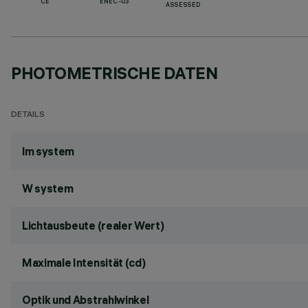
CE
ENEC-03
ASSESSED
PHOTOMETRISCHE DATEN
DETAILS
lm system
W system
Lichtausbeute (realer Wert)
Maximale Intensität (cd)
Optik und Abstrahlwinkel