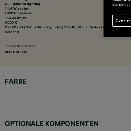
GL - general lighting
Marketingb
14.4 W system
1920 lm system
133.33 lm/W
Cookie-
3000 K
CRI
92
- Rf (Colour Fidelity Index) 90 - Rg (Gamut Index) 96
External
ENTWORFEN VON
Artec Studio
FARBE
OPTIONALE KOMPONENTEN