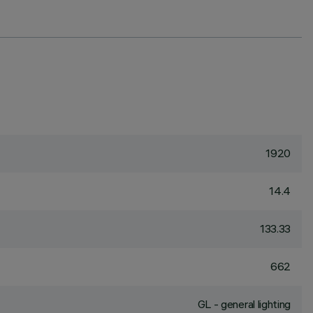
1920
14.4
133.33
662
GL - general lighting