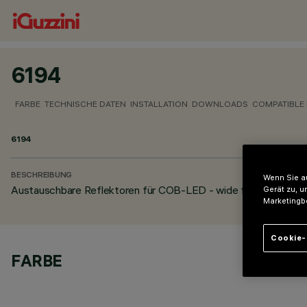
6194
FARBE
TECHNISCHE DATEN
INSTALLATION
DOWNLOADS
COMPATIBLE
6194
BESCHREIBUNG
Wenn Sie au
Austauschbare Reflektoren für COB-LED - wide flood
Gerät zu, u
Marketingb
Cookie-
FARBE