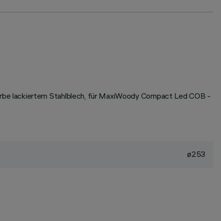
arbe lackiertem Stahlblech, für MaxiWoody Compact Led COB -
ø253