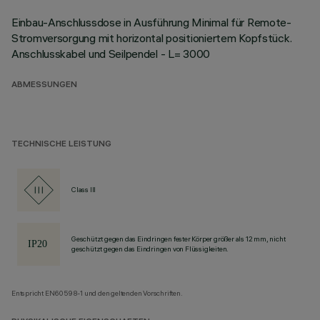
Einbau-Anschlussdose in Ausführung Minimal für Remote-
Stromversorgung mit horizontal positioniertem Kopfstück.
Anschlusskabel und Seilpendel - L= 3000
ABMESSUNGEN
TECHNISCHE LEISTUNG
Class III
Geschützt gegen das Eindringen fester Körper größer als 12 mm, nicht
geschützt gegen das Eindringen von Flüssigkeiten.
Entspricht EN60598-1 und den geltenden Vorschriften.