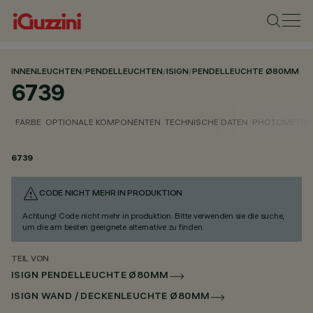
INNENLEUCHTEN
/
PENDELLEUCHTEN
/
ISIGN
/
PENDELLEUCHTE Ø80MM
6739
FARBE
OPTIONALE KOMPONENTEN
TECHNISCHE DATEN
PHOTOMETRIS
6739
CODE NICHT MEHR IN PRODUKTION
Achtung! Code nicht mehr in produktion. Bitte verwenden sie die suche,
um die am besten geeignete alternative zu finden.
TEIL VON
ISIGN PENDELLEUCHTE Ø80MM
ISIGN WAND / DECKENLEUCHTE Ø80MM