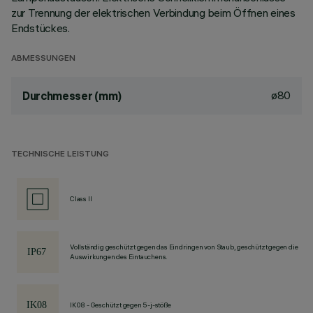
zur Trennung der elektrischen Verbindung beim Öffnen eines
Endstückes.
ABMESSUNGEN
ø80
Durchmesser (mm)
TECHNISCHE LEISTUNG
Class II
Vollständig geschützt gegen das Eindringen von Staub, geschützt gegen die
Auswirkungen des Eintauchens.
IK08 - Geschützt gegen 5-j-stöße