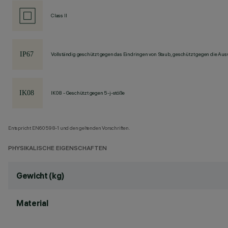
Class II
Vollständig geschützt gegen das Eindringen von Staub, geschützt gegen die Au
IK08 - Geschützt gegen 5-j-stöße
Entspricht EN60598-1 und den geltenden Vorschriften.
PHYSIKALISCHE EIGENSCHAFTEN
Gewicht (kg)
Material