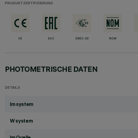
PRODUKTZERTIFIZIERUNG
CE
EAC
ENEC-03
NOM
PHOTOMETRISCHE DATEN
DETAILS
lm system
W system
lm Quelle