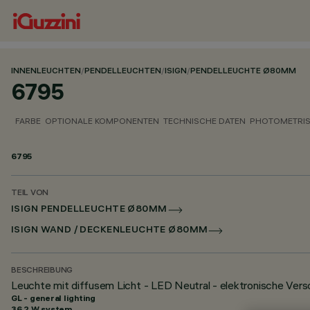
INNENLEUCHTEN
/
PENDELLEUCHTEN
/
ISIGN
/
PENDELLEUCHTE Ø80MM
6795
FARBE
OPTIONALE KOMPONENTEN
TECHNISCHE DATEN
PHOTOMETRIS
6795
TEIL VON
ISIGN PENDELLEUCHTE Ø80MM
ISIGN WAND / DECKENLEUCHTE Ø80MM
BESCHREIBUNG
Leuchte mit diffusem Licht - LED Neutral - elektronische Vers
GL - general lighting
36.2 W system