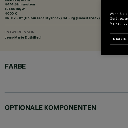
4414.5 lm system
121.95 lm/W
4000 K
Wenn Sie au
CRI
82
- Rf (Colour Fidelity Index) 84 - Rg (Gamut Index) 96
Gerät zu, u
Marketingb
ENTWORFEN VON
Jean-Marie Duthilleul
Cookie-
FARBE
OPTIONALE KOMPONENTEN