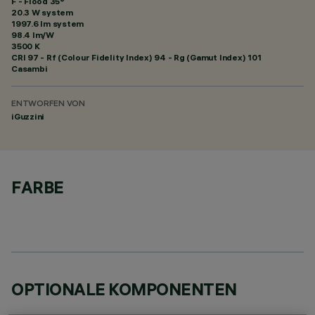
F - Flood 35°
20.3 W system
1997.6 lm system
98.4 lm/W
3500 K
CRI
97
- Rf (Colour Fidelity Index) 94 - Rg (Gamut Index) 101
Casambi
ENTWORFEN VON
iGuzzini
FARBE
OPTIONALE KOMPONENTEN