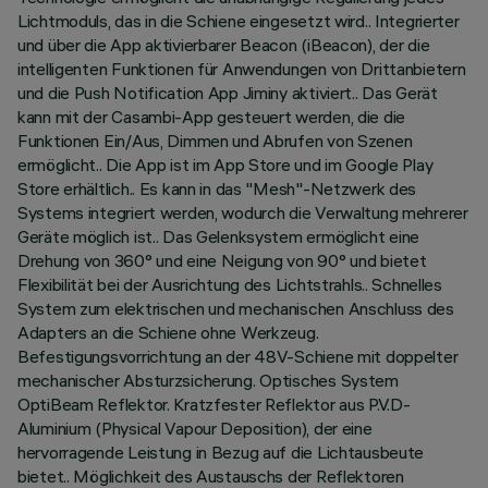
Lichtmoduls, das in die Schiene eingesetzt wird.. Integrierter
und über die App aktivierbarer Beacon (iBeacon), der die
intelligenten Funktionen für Anwendungen von Drittanbietern
und die Push Notification App Jiminy aktiviert.. Das Gerät
kann mit der Casambi-App gesteuert werden, die die
Funktionen Ein/Aus, Dimmen und Abrufen von Szenen
ermöglicht.. Die App ist im App Store und im Google Play
Store erhältlich.. Es kann in das "Mesh"-Netzwerk des
Systems integriert werden, wodurch die Verwaltung mehrerer
Geräte möglich ist.. Das Gelenksystem ermöglicht eine
Drehung von 360° und eine Neigung von 90° und bietet
Flexibilität bei der Ausrichtung des Lichtstrahls.. Schnelles
System zum elektrischen und mechanischen Anschluss des
Adapters an die Schiene ohne Werkzeug.
Befestigungsvorrichtung an der 48V-Schiene mit doppelter
mechanischer Absturzsicherung. Optisches System
OptiBeam Reflektor. Kratzfester Reflektor aus P.V.D-
Aluminium (Physical Vapour Deposition), der eine
hervorragende Leistung in Bezug auf die Lichtausbeute
bietet.. Möglichkeit des Austauschs der Reflektoren