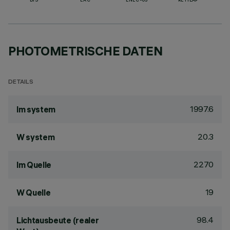
BIS
EAC
ENEC-03
RETILAP
PHOTOMETRISCHE DATEN
DETAILS
1997.6
lm system
20.3
W system
2270
lm Quelle
19
W Quelle
98.4
Lichtausbeute (realer