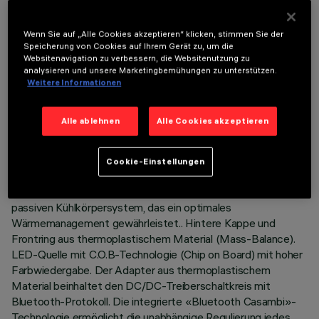
Wenn Sie auf „Alle Cookies akzeptieren“ klicken, stimmen Sie der
Speicherung von Cookies auf Ihrem Gerät zu, um die
Websitenavigation zu verbessern, die Websitenutzung zu
analysieren und unsere Marketingbemühungen zu unterstützen.
TECHNISCHE DATEN
Weitere Informationen
LETZTES UPDATE: 05.08.2026
Alle ablehnen
Alle Cookies akzeptieren
BESCHREIBUNG
Kompakter Projektor komplett mit Adapter für die
Cookie-Einstellungen
Installation auf Niedervolt-Schiene (48V). Das Gehäuse
besteht aus lackiertem Aluminiumdruckguss mit einem
passiven Kühlkörpersystem, das ein optimales
Wärmemanagement gewährleistet.. Hintere Kappe und
Frontring aus thermoplastischem Material (Mass-Balance).
LED-Quelle mit C.O.B-Technologie (Chip on Board) mit hoher
Farbwiedergabe. Der Adapter aus thermoplastischem
Material beinhaltet den DC/DC-Treiberschaltkreis mit
Bluetooth-Protokoll. Die integrierte «Bluetooth Casambi»-
Technologie ermöglicht die unabhängige Regulierung jedes