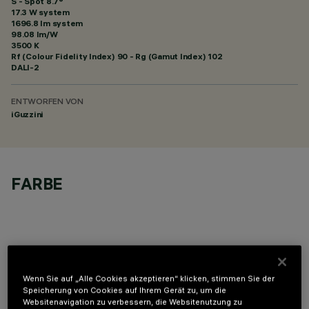
S - Spot 8.7°
17.3 W system
1696.8 lm system
98.08 lm/W
3500 K
Rf (Colour Fidelity Index) 90 - Rg (Gamut Index) 102
DALI-2
ENTWORFEN VON
iGuzzini
FARBE
OPTIONALE KOMPONENTEN
Wenn Sie auf „Alle Cookies akzeptieren“ klicken, stimmen Sie der
Speicherung von Cookies auf Ihrem Gerät zu, um die
Websitenavigation zu verbessern, die Websitenutzung zu