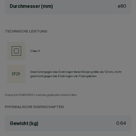
ø80
Durchmesser (mm)
TECHNISCHE LEISTUNG
Class II
Geschützt gegen das Eindringen fester Körper größer als 12 mm, nicht
geschützt gegen das Eindringen von Flüssigkeiten.
Entspricht EN60598-1 und den geltenden Vorschriften.
PHYSIKALISCHE EIGENSCHAFTEN
0.64
Gewicht (kg)