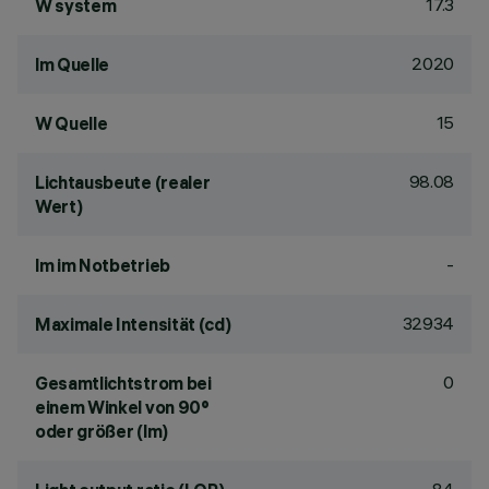
17.3
W system
2020
lm Quelle
15
W Quelle
98.08
Lichtausbeute (realer
Wert)
-
lm im Notbetrieb
32934
Maximale Intensität (cd)
0
Gesamtlichtstrom bei
einem Winkel von 90°
oder größer (lm)