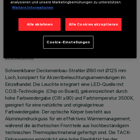
analysieren und unsere Marketingbemühungen zu unterstützen.
Weitere Informationen
Alle ablehnen
Alle Cookies akzeptieren
TECHNISCHE DATEN
Cookie-Einstellungen
LETZTES UPDATE: 07.08.2026
BESCHREIBUNG
Schwenkbarer Deckeneinbau-Strahler Ø80 mit Ø125 mm
Loch, konzipiert für Akzentbeleuchtungsanwendungen im
Einzelhandel. Die Leuchte integriert eine LED-Quelle mit
C.O.B-Technologie. (Chip on Board), gekennzeichnet durch
hohe Farbwiedergabe (CRI ≥90) und Farbtemperatur 3500K,
geeignet für eine natürliche und originalgetreue
Farbwiedergabe. Der optische Körper besteht aus
Aluminiumdruckguss für ein effektives Wärmemanagement,
während die ästhetischen Frontteile aus hochbeständigem
technischen Thermoplastmaterial gefertigt sind. Die TACK-
Einbauversion ermöglicht eine hohe Flexibilität bei der