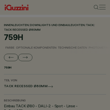
INNENLEUCHTEN
/
DOWNLIGHTS UND EINBAULEUCHTEN
/
TACK
/
TACK RECESSED Ø80MM
759H
FARBE
OPTIONALE KOMPONENTEN
TECHNISCHE DATEN
PHOTOMETRIS
759H
TEIL VON
TACK RECESSED Ø80MM
BESCHREIBUNG
Einbau TACK Ø80 - DALI-2 - Spot - Linse -