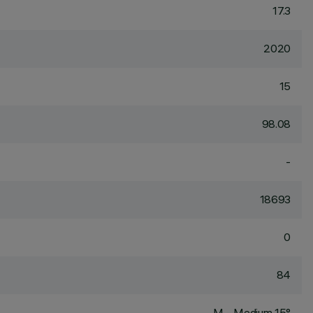
17.3
2020
15
98.08
-
18693
0
84
M - Medium 15°