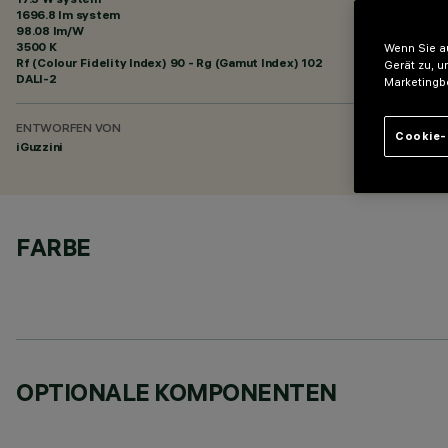
1696.8 lm system
98.08 lm/W
3500 K
Wenn Sie au
Rf (Colour Fidelity Index) 90 - Rg (Gamut Index) 102
Gerät zu, u
DALI-2
Marketingb
ENTWORFEN VON
Cookie-
iGuzzini
FARBE
OPTIONALE KOMPONENTEN