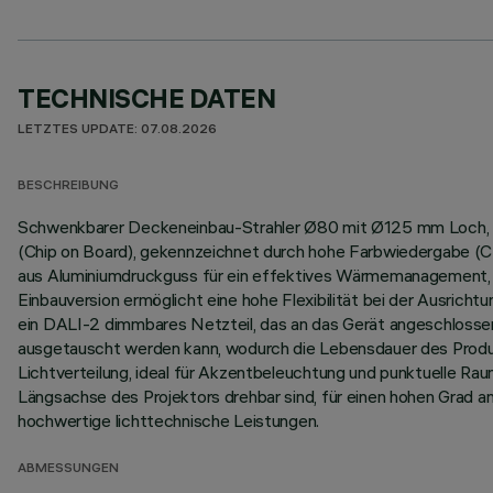
TECHNISCHE DATEN
LETZTES UPDATE: 07.08.2026
BESCHREIBUNG
Schwenkbarer Deckeneinbau-Strahler Ø80 mit Ø125 mm Loch, kon
(Chip on Board), gekennzeichnet durch hohe Farbwiedergabe (CR
aus Aluminiumdruckguss für ein effektives Wärmemanagement, w
Einbauversion ermöglicht eine hohe Flexibilität bei der Ausrich
ein DALI-2 dimmbares Netzteil, das an das Gerät angeschlossen 
ausgetauscht werden kann, wodurch die Lebensdauer des Produ
Lichtverteilung, ideal für Akzentbeleuchtung und punktuelle Rau
Längsachse des Projektors drehbar sind, für einen hohen Grad an
hochwertige lichttechnische Leistungen.
ABMESSUNGEN