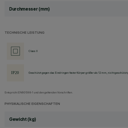
Durchmesser (mm)
TECHNISCHE LEISTUNG
Class II
Geschützt gegen das Eindringen fester Körper größer als 12 mm, nicht geschützt
Entspricht EN60598-1 und den geltenden Vorschriften.
PHYSIKALISCHE EIGENSCHAFTEN
Gewicht (kg)