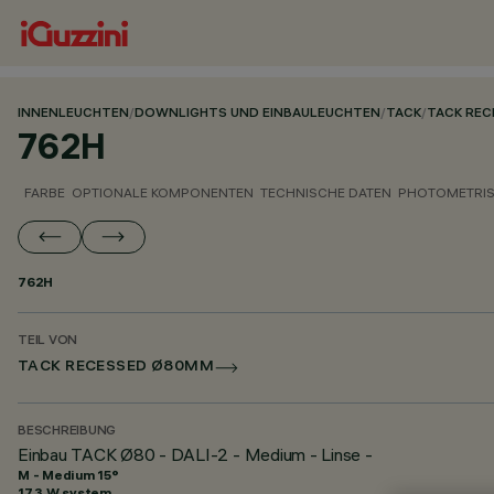
INNENLEUCHTEN
/
DOWNLIGHTS UND EINBAULEUCHTEN
/
TACK
/
TACK RE
762H
FARBE
OPTIONALE KOMPONENTEN
TECHNISCHE DATEN
PHOTOMETRIS
762H
TEIL VON
TACK RECESSED Ø80MM
BESCHREIBUNG
Einbau TACK Ø80 - DALI-2 - Medium - Linse -
M - Medium 15°
17.3 W system