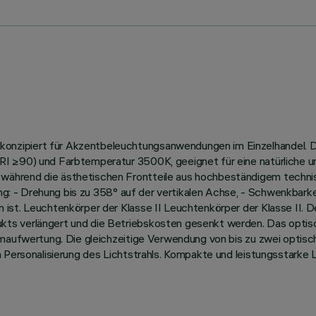
zipiert für Akzentbeleuchtungsanwendungen im Einzelhandel. Die
I ≥90) und Farbtemperatur 3500K, geeignet für eine natürliche u
ährend die ästhetischen Frontteile aus hochbeständigem technis
tung: - Drehung bis zu 358° auf der vertikalen Achse, - Schwenkbark
ist. Leuchtenkörper der Klasse II Leuchtenkörper der Klasse II. De
kts verlängert und die Betriebskosten gesenkt werden. Das opt
maufwertung. Die gleichzeitige Verwendung von bis zu zwei optische
 Personalisierung des Lichtstrahls. Kompakte und leistungsstarke L