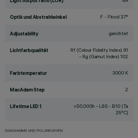
89
Light output ratio (LOR)
F - Flood 37°
Optik und Abstrahlwinkel
gerichtet
Adjustability
Rf (Colour Fidelity Index) 91
Lichtfarbqualität
- Rg (Gamut Index) 102
3000 K
Farbtemperatur
2
MacAdam Step
>50,000h - L85 - B10 (Ta
Lifetime LED 1
25°C)
DIAGRAMME UND POLARKURVEN