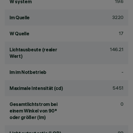
19.6
W system
3220
lm Quelle
17
W Quelle
146.21
Lichtausbeute (realer
Wert)
-
lm im Notbetrieb
5451
Maximale Intensität (cd)
0
Gesamtlichtstrom bei
einem Winkel von 90°
oder größer (lm)