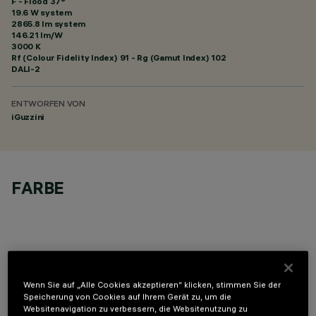
F - Flood 37°
19.6 W system
2865.8 lm system
146.21 lm/W
3000 K
Rf (Colour Fidelity Index) 91 - Rg (Gamut Index) 102
DALI-2
ENTWORFEN VON
iGuzzini
FARBE
OPTIONALE KOMPONENTEN
Wenn Sie auf „Alle Cookies akzeptieren“ klicken, stimmen Sie der
Speicherung von Cookies auf Ihrem Gerät zu, um die
Websitenavigation zu verbessern, die Websitenutzung zu