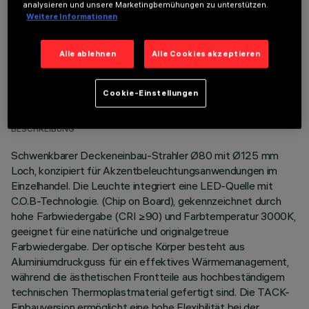
analysieren und unsere Marketingbemühungen zu unterstützen.
Weitere Informationen
Alle ablehnen
Alle Cookies akzeptieren
TECHNISCHE DATEN
Cookie-Einstellungen
LETZTES UPDATE: 07.08.2026
BESCHREIBUNG
Schwenkbarer Deckeneinbau-Strahler Ø80 mit Ø125 mm
Loch, konzipiert für Akzentbeleuchtungsanwendungen im
Einzelhandel. Die Leuchte integriert eine LED-Quelle mit
C.O.B-Technologie. (Chip on Board), gekennzeichnet durch
hohe Farbwiedergabe (CRI ≥90) und Farbtemperatur 3000K,
geeignet für eine natürliche und originalgetreue
Farbwiedergabe. Der optische Körper besteht aus
Aluminiumdruckguss für ein effektives Wärmemanagement,
während die ästhetischen Frontteile aus hochbeständigem
technischen Thermoplastmaterial gefertigt sind. Die TACK-
Einbauversion ermöglicht eine hohe Flexibilität bei der