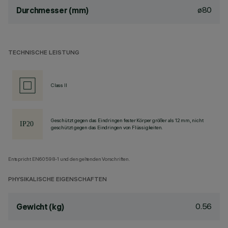
ø80
Durchmesser (mm)
TECHNISCHE LEISTUNG
Class II
Geschützt gegen das Eindringen fester Körper größer als 12 mm, nicht
geschützt gegen das Eindringen von Flüssigkeiten.
Entspricht EN60598-1 und den geltenden Vorschriften.
PHYSIKALISCHE EIGENSCHAFTEN
0.56
Gewicht (kg)