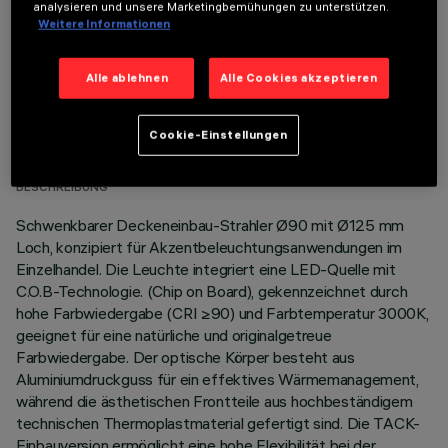
analysieren und unsere Marketingbemühungen zu unterstützen.
Weitere Informationen
Alle ablehnen
Alle Cookies akzeptieren
TECHNISCHE DATEN
Cookie-Einstellungen
LETZTES UPDATE: 07.08.2026
BESCHREIBUNG
Schwenkbarer Deckeneinbau-Strahler Ø90 mit Ø125 mm
Loch, konzipiert für Akzentbeleuchtungsanwendungen im
Einzelhandel. Die Leuchte integriert eine LED-Quelle mit
C.O.B-Technologie. (Chip on Board), gekennzeichnet durch
hohe Farbwiedergabe (CRI ≥90) und Farbtemperatur 3000K,
geeignet für eine natürliche und originalgetreue
Farbwiedergabe. Der optische Körper besteht aus
Aluminiumdruckguss für ein effektives Wärmemanagement,
während die ästhetischen Frontteile aus hochbeständigem
technischen Thermoplastmaterial gefertigt sind. Die TACK-
Einbauversion ermöglicht eine hohe Flexibilität bei der