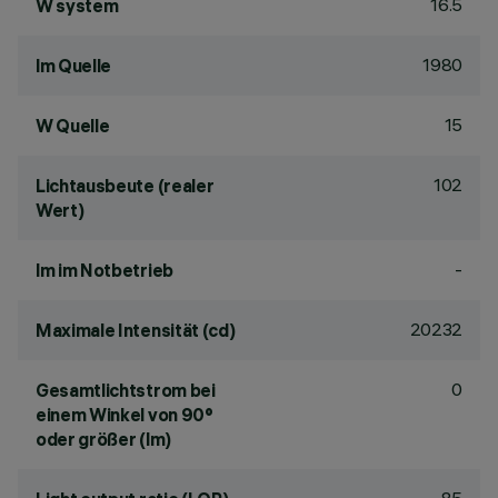
16.5
W system
1980
lm Quelle
15
W Quelle
102
Lichtausbeute (realer
Wert)
-
lm im Notbetrieb
20232
Maximale Intensität (cd)
0
Gesamtlichtstrom bei
einem Winkel von 90°
oder größer (lm)