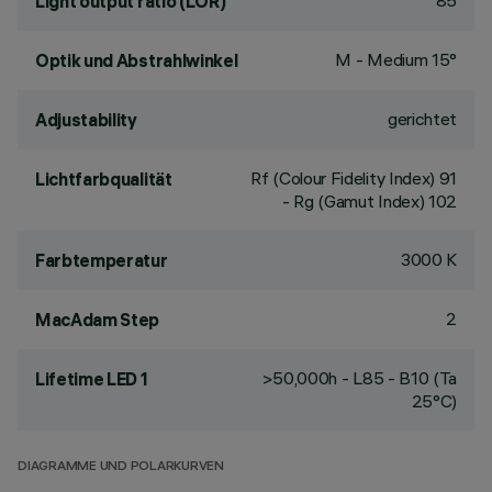
85
Light output ratio (LOR)
M - Medium 15°
Optik und Abstrahlwinkel
gerichtet
Adjustability
Rf (Colour Fidelity Index) 91
Lichtfarbqualität
- Rg (Gamut Index) 102
3000 K
Farbtemperatur
2
MacAdam Step
>50,000h - L85 - B10 (Ta
Lifetime LED 1
25°C)
DIAGRAMME UND POLARKURVEN