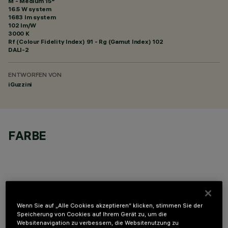
M - Medium 15°
16.5 W system
1683 lm system
102 lm/W
3000 K
Rf (Colour Fidelity Index) 91 - Rg (Gamut Index) 102
DALI-2
ENTWORFEN VON
iGuzzini
FARBE
OPTIONALE KOMPONENTEN
Wenn Sie auf „Alle Cookies akzeptieren“ klicken, stimmen Sie der
Speicherung von Cookies auf Ihrem Gerät zu, um die
Websitenavigation zu verbessern, die Websitenutzung zu