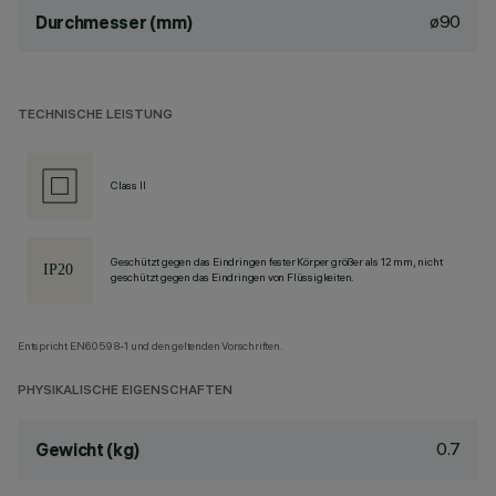
ø90
Durchmesser (mm)
TECHNISCHE LEISTUNG
Class II
Geschützt gegen das Eindringen fester Körper größer als 12 mm, nicht
geschützt gegen das Eindringen von Flüssigkeiten.
Entspricht EN60598-1 und den geltenden Vorschriften.
PHYSIKALISCHE EIGENSCHAFTEN
0.7
Gewicht (kg)