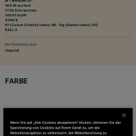
M - Medium 15°
16.5 W system
1742.5 lm system
105.61 lm/W
4000 K
Rf (Colour Fidelity Index) 90 - Rg (Gamut Index) 102
DALI-2
ENTWORFEN VON
iGuzzini
FARBE
OPTIONALE KOMPONENTEN
Wenn Sie auf „Alle Cookies akzeptieren“ klicken, stimmen Sie der
Speicherung von Cookies auf Ihrem Gerät zu, um die
Websitenavigation zu verbessern, die Websitenutzung zu