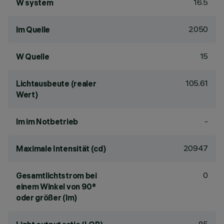
16.5
W system
2050
lm Quelle
15
W Quelle
105.61
Lichtausbeute (realer
Wert)
-
lm im Notbetrieb
20947
Maximale Intensität (cd)
0
Gesamtlichtstrom bei
einem Winkel von 90°
oder größer (lm)