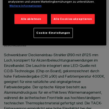
analysieren und unsere Marketingbemühungen zu unterstützen.
Weitere Informationen
Alle ablehnen
Alle Cookies akzeptieren
TECHNISCHE DATEN
Cookie-Einstellungen
LETZTES UPDATE: 05.08.2026
BESCHREIBUNG
Schwenkbarer Deckeneinbau-Strahler Ø90 mit Ø125 mm
Loch, konzipiert für Akzentbeleuchtungsanwendungen im
Einzelhandel. Die Leuchte integriert eine LED-Quelle mit
C.O.B-Technologie. (Chip on Board), gekennzeichnet durch
hohe Farbwiedergabe (CRI ≥90) und Farbtemperatur 4000K,
geeignet für eine natürliche und originalgetreue
Farbwiedergabe. Der optische Körper besteht aus
Aluminiumdruckguss für ein effektives Wärmemanagement,
während die ästhetischen Frontteile aus hochbeständigem
technischen Thermoplastmaterial gefertigt sind. Die TACK-
Einbauversion ermöglicht eine hohe Flexibilität bei der