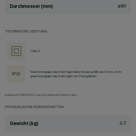
ø90
Durchmesser (mm)
TECHNISCHE LEISTUNG
Class II
Geschützt gegen das Eindringen fester Körper größer als 12 mm, nicht
geschützt gegen das Eindringen von Flüssigkeiten.
Entspricht EN60598-1 und den geltenden Vorschriften.
PHYSIKALISCHE EIGENSCHAFTEN
0.7
Gewicht (kg)