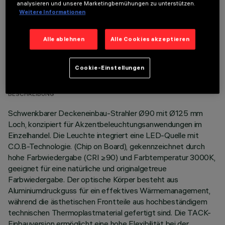
analysieren und unsere Marketingbemühungen zu unterstützen.
Weitere Informationen
Alle ablehnen
Alle Cookies akzeptieren
TECHNISCHE DATEN
Cookie-Einstellungen
LETZTES UPDATE: 05.08.2026
BESCHREIBUNG
Schwenkbarer Deckeneinbau-Strahler Ø90 mit Ø125 mm
Loch, konzipiert für Akzentbeleuchtungsanwendungen im
Einzelhandel. Die Leuchte integriert eine LED-Quelle mit
C.O.B-Technologie. (Chip on Board), gekennzeichnet durch
hohe Farbwiedergabe (CRI ≥90) und Farbtemperatur 3000K,
geeignet für eine natürliche und originalgetreue
Farbwiedergabe. Der optische Körper besteht aus
Aluminiumdruckguss für ein effektives Wärmemanagement,
während die ästhetischen Frontteile aus hochbeständigem
technischen Thermoplastmaterial gefertigt sind. Die TACK-
Einbauversion ermöglicht eine hohe Flexibilität bei der