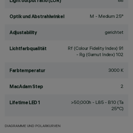
88
Light output ratio (LOR)
M - Medium 25°
Optik und Abstrahlwinkel
gerichtet
Adjustability
Rf (Colour Fidelity Index) 91
Lichtfarbqualität
- Rg (Gamut Index) 102
3000 K
Farbtemperatur
2
MacAdam Step
>50,000h - L85 - B10 (Ta
Lifetime LED 1
25°C)
DIAGRAMME UND POLARKURVEN