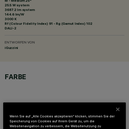
M - Medium 25°
25.5 W system
3687.2 lm system
144.6 lm/W
3000 K
Rf (Colour Fidelity Index) 91 - Rg (Gamut Index) 102
DALI-2
ENTWORFEN VON
iGuzzini
FARBE
OPTIONALE KOMPONENTEN
Wenn Sie auf „Alle Cookies akzeptieren“ klicken, stimmen Sie der
Speicherung von Cookies auf Ihrem Gerät zu, um die
Websitenavigation zu verbessern, die Websitenutzung zu