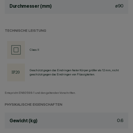
ø90
Durchmesser (mm)
TECHNISCHE LEISTUNG
Class II
Geschützt gegen das Eindringen fester Körper größer als 12 mm, nicht
geschützt gegen das Eindringen von Flüssigkeiten.
Entspricht EN60598-1 und den geltenden Vorschriften.
PHYSIKALISCHE EIGENSCHAFTEN
0.6
Gewicht (kg)