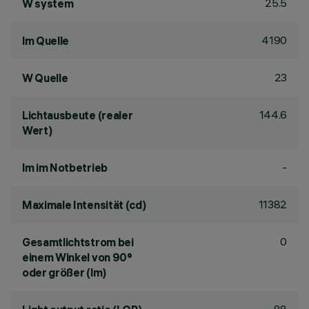
25.5
W system
4190
lm Quelle
23
W Quelle
144.6
Lichtausbeute (realer
Wert)
-
lm im Notbetrieb
11382
Maximale Intensität (cd)
0
Gesamtlichtstrom bei
einem Winkel von 90°
oder größer (lm)