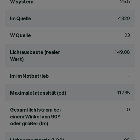
25.5
W system
4320
lm Quelle
23
W Quelle
149.08
Lichtausbeute (realer
Wert)
-
lm im Notbetrieb
11735
Maximale Intensität (cd)
0
Gesamtlichtstrom bei
einem Winkel von 90°
oder größer (lm)