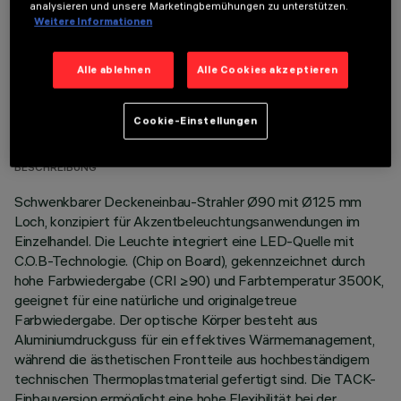
analysieren und unsere Marketingbemühungen zu unterstützen.
Weitere Informationen
Alle ablehnen
Alle Cookies akzeptieren
TECHNISCHE DATEN
Cookie-Einstellungen
LETZTES UPDATE: 07.08.2026
BESCHREIBUNG
Schwenkbarer Deckeneinbau-Strahler Ø90 mit Ø125 mm
Loch, konzipiert für Akzentbeleuchtungsanwendungen im
Einzelhandel. Die Leuchte integriert eine LED-Quelle mit
C.O.B-Technologie. (Chip on Board), gekennzeichnet durch
hohe Farbwiedergabe (CRI ≥90) und Farbtemperatur 3500K,
geeignet für eine natürliche und originalgetreue
Farbwiedergabe. Der optische Körper besteht aus
Aluminiumdruckguss für ein effektives Wärmemanagement,
während die ästhetischen Frontteile aus hochbeständigem
technischen Thermoplastmaterial gefertigt sind. Die TACK-
Einbauversion ermöglicht eine hohe Flexibilität bei der