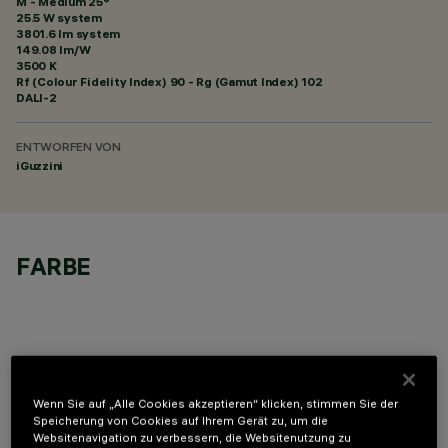
M - Medium 25°
25.5 W system
3801.6 lm system
149.08 lm/W
3500 K
Rf (Colour Fidelity Index) 90 - Rg (Gamut Index) 102
DALI-2
ENTWORFEN VON
iGuzzini
FARBE
OPTIONALE KOMPONENTEN
Wenn Sie auf „Alle Cookies akzeptieren“ klicken, stimmen Sie der
Speicherung von Cookies auf Ihrem Gerät zu, um die
Websitenavigation zu verbessern, die Websitenutzung zu