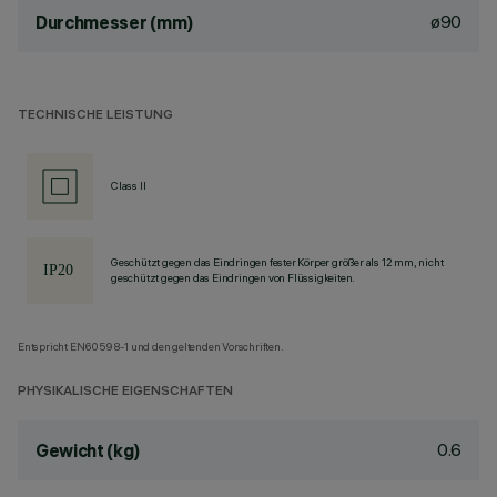
ø90
Durchmesser (mm)
TECHNISCHE LEISTUNG
Class II
Geschützt gegen das Eindringen fester Körper größer als 12 mm, nicht
geschützt gegen das Eindringen von Flüssigkeiten.
Entspricht EN60598-1 und den geltenden Vorschriften.
PHYSIKALISCHE EIGENSCHAFTEN
0.6
Gewicht (kg)