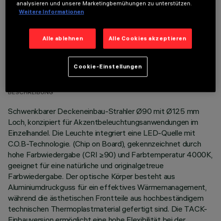
analysieren und unsere Marketingbemühungen zu unterstützen.
Weitere Informationen
Alle ablehnen
Alle Cookies akzeptieren
TECHNISCHE DATEN
Cookie-Einstellungen
LETZTES UPDATE: 07.08.2026
BESCHREIBUNG
Schwenkbarer Deckeneinbau-Strahler Ø90 mit Ø125 mm
Loch, konzipiert für Akzentbeleuchtungsanwendungen im
Einzelhandel. Die Leuchte integriert eine LED-Quelle mit
C.O.B-Technologie. (Chip on Board), gekennzeichnet durch
hohe Farbwiedergabe (CRI ≥90) und Farbtemperatur 4000K,
geeignet für eine natürliche und originalgetreue
Farbwiedergabe. Der optische Körper besteht aus
Aluminiumdruckguss für ein effektives Wärmemanagement,
während die ästhetischen Frontteile aus hochbeständigem
technischen Thermoplastmaterial gefertigt sind. Die TACK-
Einbauversion ermöglicht eine hohe Flexibilität bei der