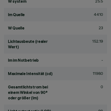
25.5
W system
4410
lm Quelle
23
W Quelle
152.19
Lichtausbeute (realer
Wert)
-
lm im Notbetrieb
11980
Maximale Intensität (cd)
0
Gesamtlichtstrom bei
einem Winkel von 90°
oder größer (lm)