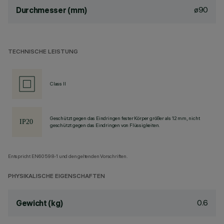
ø90
Durchmesser (mm)
TECHNISCHE LEISTUNG
Class II
Geschützt gegen das Eindringen fester Körper größer als 12 mm, nicht
geschützt gegen das Eindringen von Flüssigkeiten.
Entspricht EN60598-1 und den geltenden Vorschriften.
PHYSIKALISCHE EIGENSCHAFTEN
0.6
Gewicht (kg)