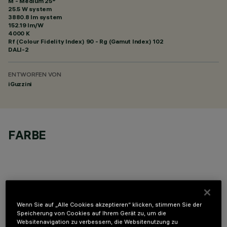
M - Medium 25°
25.5 W system
3880.8 lm system
152.19 lm/W
4000 K
Rf (Colour Fidelity Index) 90 - Rg (Gamut Index) 102
DALI-2
ENTWORFEN VON
iGuzzini
FARBE
OPTIONALE KOMPONENTEN
Wenn Sie auf „Alle Cookies akzeptieren“ klicken, stimmen Sie der
Speicherung von Cookies auf Ihrem Gerät zu, um die
Websitenavigation zu verbessern, die Websitenutzung zu