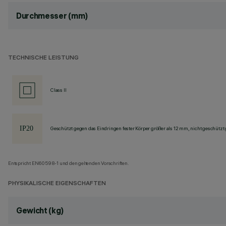
Durchmesser (mm)
TECHNISCHE LEISTUNG
Class II
Geschützt gegen das Eindringen fester Körper größer als 12 mm, nicht geschützt
Entspricht EN60598-1 und den geltenden Vorschriften.
PHYSIKALISCHE EIGENSCHAFTEN
Gewicht (kg)