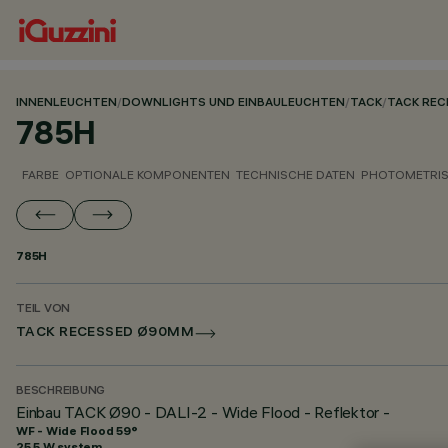
INNENLEUCHTEN
/
DOWNLIGHTS UND EINBAULEUCHTEN
/
TACK
/
TACK RE
785H
FARBE
OPTIONALE KOMPONENTEN
TECHNISCHE DATEN
PHOTOMETRIS
785H
TEIL VON
TACK RECESSED Ø90MM
BESCHREIBUNG
Einbau TACK Ø90 - DALI-2 - Wide Flood - Reflektor -
WF - Wide Flood 59°
25.5 W system