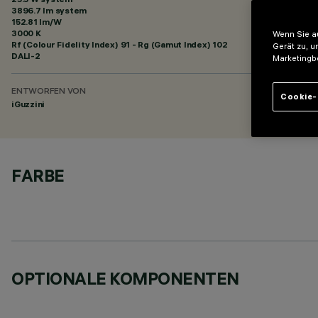
3896.7 lm system
152.81 lm/W
3000 K
Wenn Sie au
Rf (Colour Fidelity Index) 91 - Rg (Gamut Index) 102
Gerät zu, u
DALI-2
Marketingb
ENTWORFEN VON
Cookie-
iGuzzini
FARBE
OPTIONALE KOMPONENTEN