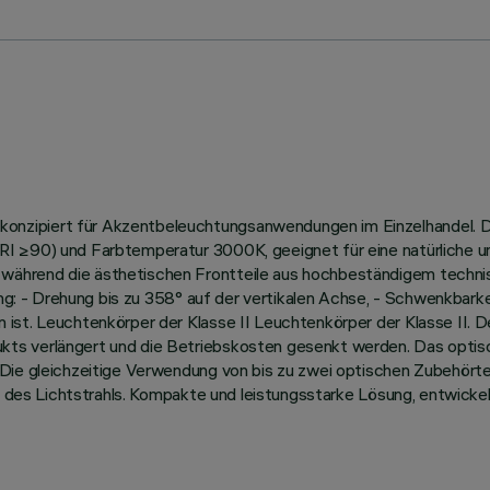
zipiert für Akzentbeleuchtungsanwendungen im Einzelhandel. Die
I ≥90) und Farbtemperatur 3000K, geeignet für eine natürliche u
ährend die ästhetischen Frontteile aus hochbeständigem technis
tung: - Drehung bis zu 358° auf der vertikalen Achse, - Schwenkbark
ist. Leuchtenkörper der Klasse II Leuchtenkörper der Klasse II. De
ts verlängert und die Betriebskosten gesenkt werden. Das optis
Die gleichzeitige Verwendung von bis zu zwei optischen Zubehörtei
ng des Lichtstrahls. Kompakte und leistungsstarke Lösung, entwicke