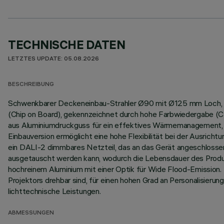
TECHNISCHE DATEN
LETZTES UPDATE: 05.08.2026
BESCHREIBUNG
Schwenkbarer Deckeneinbau-Strahler Ø90 mit Ø125 mm Loch, kon
(Chip on Board), gekennzeichnet durch hohe Farbwiedergabe (CR
aus Aluminiumdruckguss für ein effektives Wärmemanagement, w
Einbauversion ermöglicht eine hohe Flexibilität bei der Ausrich
ein DALI-2 dimmbares Netzteil, das an das Gerät angeschlossen 
ausgetauscht werden kann, wodurch die Lebensdauer des Produk
hochreinem Aluminium mit einer Optik für Wide Flood-Emission. 
Projektors drehbar sind, für einen hohen Grad an Personalisieru
lichttechnische Leistungen.
ABMESSUNGEN