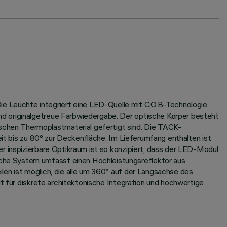
 Leuchte integriert eine LED-Quelle mit C.O.B-Technologie.
nd originalgetreue Farbwiedergabe. Der optische Körper besteht
chen Thermoplastmaterial gefertigt sind. Die TACK-
eit bis zu 80° zur Deckenfläche. Im Lieferumfang enthalten ist
r inspizierbare Optikraum ist so konzipiert, dass der LED-Modul
che System umfasst einen Hochleistungsreflektor aus
len ist möglich, die alle um 360° auf der Längsachse des
lt für diskrete architektonische Integration und hochwertige