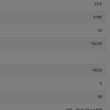
25.5
4190
23
152.81
-
4622
0
93
WF - Wide Flood 59°