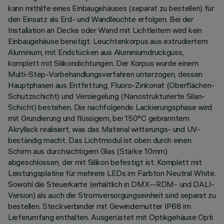
kann mithilfe eines Einbaugehäuses (separat zu bestellen) für
den Einsatz als Erd- und Wandleuchte erfolgen. Bei der
Installation an Decke oder Wand mit Lichtleitern wird kein
Einbaugehäuse benötigt. Leuchtenkorpus aus extrudiertem
Aluminium, mit Endstücken aus Aluminiumdruckguss,
komplett mit Silikondichtungen. Der Korpus wurde einem
Multi-Step-Vorbehandlungsverfahren unterzogen, dessen
Hauptphasen aus Entfettung, Fluoro-Zinkonat (Oberflächen-
Schutzschicht) und Versiegelung (Nanostrukturierte Silan-
Schicht) bestehen. Die nachfolgende Lackierungsphase wird
mit Grundierung und flüssigem, bei 150°C gebranntem
Akryllack realisiert, was das Material witterungs- und UV-
beständig macht. Das Lichtmodul ist oben durch einen
Schirm aus durchsichtigem Glas (Stärke 10mm)
abgeschlossen, der mit Silikon befestigt ist. Komplett mit
Leistungsplatine für mehrere LEDs im Farbton Neutral White.
Sowohl die Steuerkarte (erhältlich in DMX--RDM- und DALI-
Version) als auch die Stromversorgungseinheit sind separat zu
bestellen. Steckverbinder mit Gewindemutter IP68 im
Lieferumfang enthalten. Ausgerüstet mit Optikgehäuse Opti