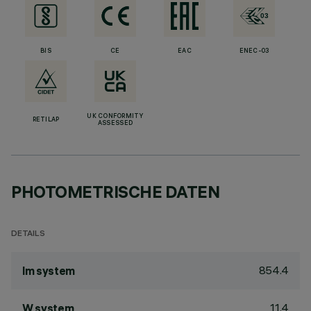
BIS
CE
EAC
ENEC-03
UK CONFORMITY
RETILAP
ASSESSED
PHOTOMETRISCHE DATEN
DETAILS
854.4
lm system
11.4
W system