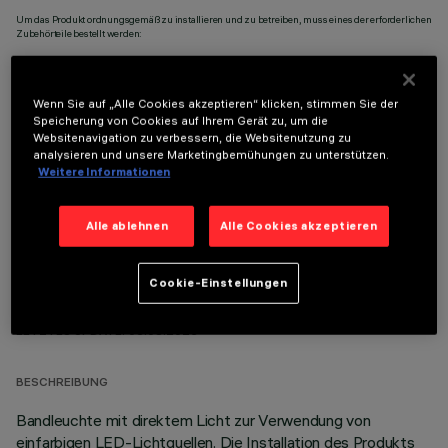
Um das Produkt ordnungsgemäß zu installieren und zu betreiben, muss eines der erforderlichen
Zubehörteile bestellt werden:
Wenn Sie auf „Alle Cookies akzeptieren“ klicken, stimmen Sie der
Speicherung von Cookies auf Ihrem Gerät zu, um die
Websitenavigation zu verbessern, die Websitenutzung zu
OPTIONALE KOMPONENTEN
analysieren und unsere Marketingbemühungen zu unterstützen.
Weitere Informationen
Alle ablehnen
Alle Cookies akzeptieren
Cookie-Einstellungen
TECHNISCHE DATEN
LETZTES UPDATE: 05.08.2026
BESCHREIBUNG
Bandleuchte mit direktem Licht zur Verwendung von
einfarbigen LED-Lichtquellen. Die Installation des Produkts