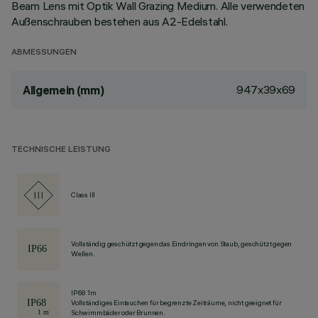
Beam Lens mit Optik Wall Grazing Medium. Alle verwendeten
Außenschrauben bestehen aus A2-Edelstahl.
ABMESSUNGEN
947x39x69
Allgemein (mm)
TECHNISCHE LEISTUNG
Class III
Vollständig geschützt gegen das Eindringen von Staub, geschützt gegen
Wellen.
IP68 1m
Vollständiges Eintauchen für begrenzte Zeiträume, nicht geeignet für
Schwimmbäder oder Brunnen.