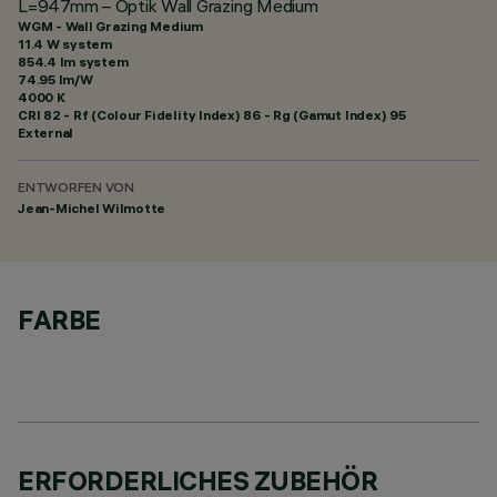
L=947mm – Optik Wall Grazing Medium
WGM - Wall Grazing Medium
11.4 W system
854.4 lm system
74.95 lm/W
4000 K
CRI
82
- Rf (Colour Fidelity Index) 86 - Rg (Gamut Index) 95
External
ENTWORFEN VON
Jean-Michel Wilmotte
FARBE
ERFORDERLICHES ZUBEHÖR