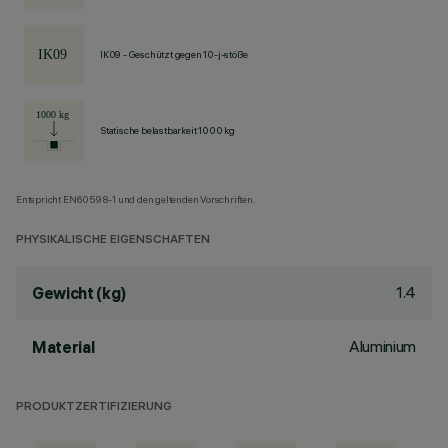
IK09 - Geschützt gegen 10-j-stöße
Statische belastbarkeit 1000 kg
Entspricht EN60598-1 und den geltenden Vorschriften.
PHYSIKALISCHE EIGENSCHAFTEN
1.4
Gewicht (kg)
Aluminium
Material
PRODUKTZERTIFIZIERUNG