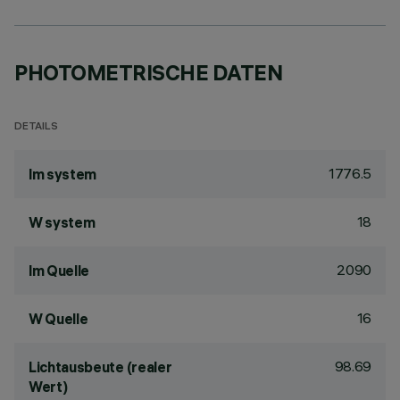
PHOTOMETRISCHE DATEN
DETAILS
1776.5
lm system
18
W system
2090
lm Quelle
16
W Quelle
98.69
Lichtausbeute (realer
Wert)