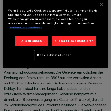
Wenn Sie auf „Alle Cookies akzeptieren“ klicken, stimmen Sie der
Speicherung von Cookies auf Ihrem Gerät zu, um die
Websitenavigation zu verbessern, die Websitenutzung zu
analysieren und unsere Marketingbemühungen zu unterstützen.
TECHNISCHE DATEN
Weitere Informationen
LETZTES UPDATE: 06.08.2026
Alle ablehnen
Alle Cookies akzeptieren
BESCHREIBUNG
Cookie-Einstellungen
Schwenkbarer Strahler Ø88 mit Adapter für die Installation
an einer Stromschienenspannung. Gehäuse bestehend aus
der Verbindung von zwei lackierten
Aluminiumdruckgussgehäusen. Die Gelenke ermöglichen die
Drehung des Projektors um 360° auf der vertikalen Achse
und 350° auf der horizontalen Achse des Körpers. Passives
Kühlsystem, ideal für eine lange Lebensdauer und ein
effektives Wärmemanagement. Gehäuse komplett mit
dimmbarer Stromversorgung mit Casambi-Protokoll, die sich
im Schienenadapter des Produkts befindet. Die verwendeten
Komponenten ermöglichen die Steuerung der Produkte mit