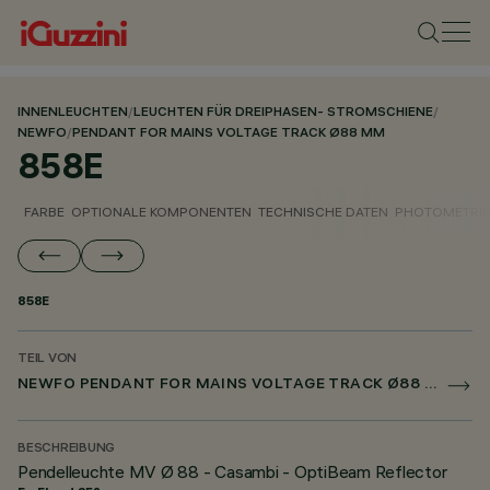
INNENLEUCHTEN
/
LEUCHTEN FÜR DREIPHASEN- STROMSCHIENE
/
NEWFO
/
PENDANT FOR MAINS VOLTAGE TRACK Ø88 MM
858E
FARBE
OPTIONALE KOMPONENTEN
TECHNISCHE DATEN
PHOTOMETRIS
858E
TEIL VON
NEWFO PENDANT FOR MAINS VOLTAGE TRACK Ø88 MM
BESCHREIBUNG
Pendelleuchte MV Ø 88 - Casambi - OptiBeam Reflector