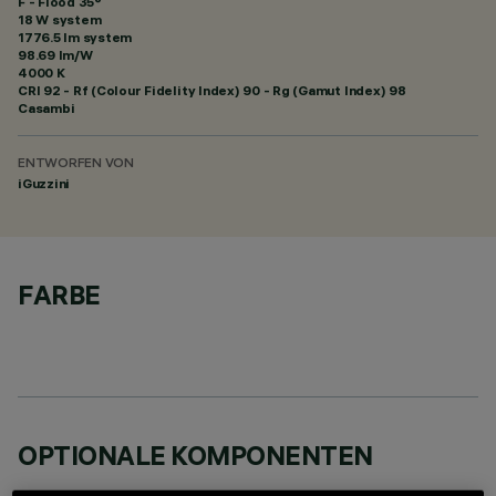
F - Flood 35°
18 W system
1776.5 lm system
98.69 lm/W
4000 K
CRI
92
- Rf (Colour Fidelity Index) 90 - Rg (Gamut Index) 98
Casambi
ENTWORFEN VON
iGuzzini
FARBE
OPTIONALE KOMPONENTEN