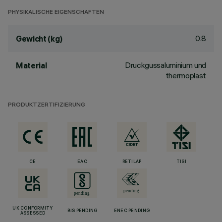
PHYSIKALISCHE EIGENSCHAFTEN
0.8
Gewicht (kg)
Druckgussaluminium und
Material
thermoplast
PRODUKTZERTIFIZIERUNG
CE
EAC
RETILAP
TISI
UK CONFORMITY
BIS PENDING
ENEC PENDING
ASSESSED