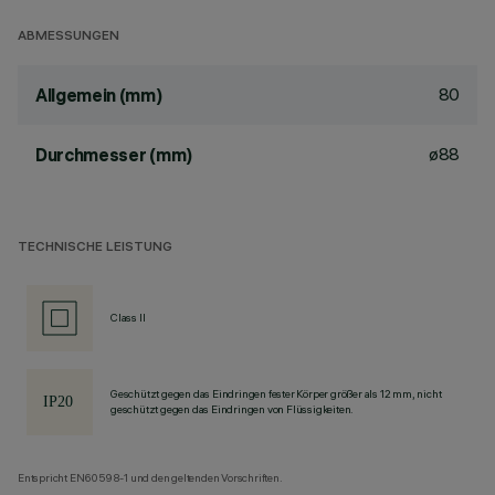
ABMESSUNGEN
80
Allgemein (mm)
ø88
Durchmesser (mm)
TECHNISCHE LEISTUNG
Class II
Geschützt gegen das Eindringen fester Körper größer als 12 mm, nicht
geschützt gegen das Eindringen von Flüssigkeiten.
Entspricht EN60598-1 und den geltenden Vorschriften.