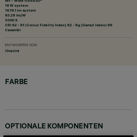
WF - Wide Flood 50°
18 W system
1679.1 lm system
93.28 lm/W
3000 K
CRI
92
- Rf (Colour Fidelity Index) 92 - Rg (Gamut Index) 99
Casambi
ENTWORFEN VON
iGuzzini
FARBE
OPTIONALE KOMPONENTEN