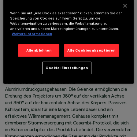
Wenn Sie auf „Alle Cookies akzeptieren“ klicken, stimmen Sie der
Speicherung von Cookies auf Ihrem Gerät zu, um die
Websitenavigation zu verbessern, die Websitenutzung zu
analysieren und unsere Marketingbemühungen zu unterstützen.
TECHNISCHE DATEN
Weitere Informationen
LETZTES UPDATE: 06.08.2026
Alle ablehnen
Alle Cookies akzeptieren
BESCHREIBUNG
Cookie-Einstellungen
Schwenkbarer Strahler Ø88 mit Adapter für die Installation
an einer Stromschienenspannung. Gehäuse bestehend aus
der Verbindung von zwei lackierten
Aluminiumdruckgussgehäusen. Die Gelenke ermöglichen die
Drehung des Projektors um 360° auf der vertikalen Achse
und 350° auf der horizontalen Achse des Körpers. Passives
Kühlsystem, ideal für eine lange Lebensdauer und ein
effektives Wärmemanagement. Gehäuse komplett mit
dimmbarer Stromversorgung mit Casambi-Protokoll, die sich
im Schienenadapter des Produkts befindet. Die verwendeten
Komponenten ermöglichen die Steuerung der Produkte mit