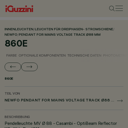
INNENLEUCHTEN
/
LEUCHTEN FÜR DREIPHASEN- STROMSCHIENE
/
NEWFO
/
PENDANT FOR MAINS VOLTAGE TRACK Ø88 MM
860E
FARBE
OPTIONALE KOMPONENTEN
TECHNISCHE DATEN
PHOTOMETRIS
860E
TEIL VON
NEWFO PENDANT FOR MAINS VOLTAGE TRACK Ø88 MM
BESCHREIBUNG
Pendelleuchte MV Ø 88 - Casambi - OptiBeam Reflector