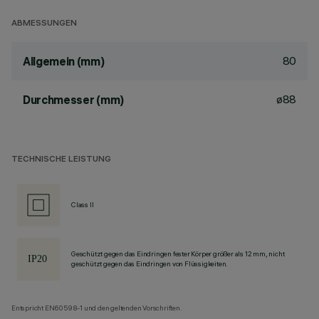
ABMESSUNGEN
80
Allgemein (mm)
ø88
Durchmesser (mm)
TECHNISCHE LEISTUNG
Class II
Geschützt gegen das Eindringen fester Körper größer als 12 mm, nicht
geschützt gegen das Eindringen von Flüssigkeiten.
Entspricht EN60598-1 und den geltenden Vorschriften.