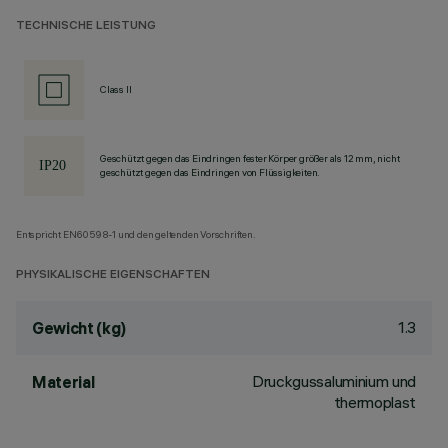
TECHNISCHE LEISTUNG
Class II
Geschützt gegen das Eindringen fester Körper größer als 12 mm, nicht
geschützt gegen das Eindringen von Flüssigkeiten.
Entspricht EN60598-1 und den geltenden Vorschriften.
PHYSIKALISCHE EIGENSCHAFTEN
1.3
Gewicht (kg)
Druckgussaluminium und
Material
thermoplast