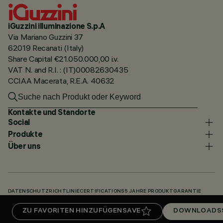
iGuzzini illuminazione S.p.A
Via Mariano Guzzini 37
62019 Recanati (Italy)
Share Capital €21.050.000,00 i.v.
VAT N. and R.I. : (IT)00082630435
CCIAA Macerata, R.E.A. 40632
Kontakte und Standorte
Social
Produkte
Über uns
DATENSCHUTZRICHTLINIE
CERTIFICATIONS
5 JAHRE PRODUKTGARANTIE
HINWEISGEBERSYSTEM
COOKIE POLICY
ACCESSIBILITY STATEMENT
ZU FAVORITEN HINZUFÜGEN
SAVE
DOWNLOADS
UNSERE CODES
KNOWLEDGE BASE (LOGIN REQUIRED)
DOWNLOADS