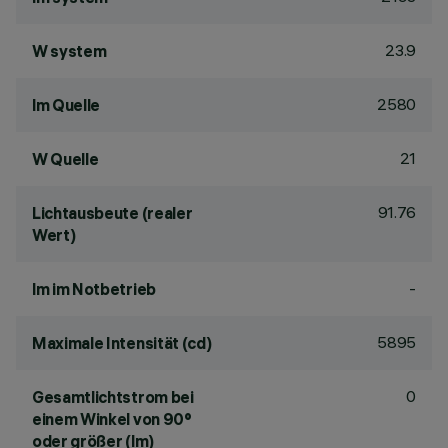
23.9
W system
2580
lm Quelle
21
W Quelle
91.76
Lichtausbeute (realer
Wert)
-
lm im Notbetrieb
5895
Maximale Intensität (cd)
0
Gesamtlichtstrom bei
einem Winkel von 90°
oder größer (lm)