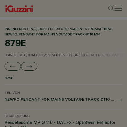
INNENLEUCHTEN
/
LEUCHTEN FÜR DREIPHASEN- STROMSCHIENE
/
NEWFO
/
PENDANT FOR MAINS VOLTAGE TRACK Ø116 MM
879E
FARBE
OPTIONALE KOMPONENTEN
TECHNISCHE DATEN
PHOTOMETRIS
879E
TEIL VON
NEWFO PENDANT FOR MAINS VOLTAGE TRACK Ø116 MM
BESCHREIBUNG
Pendelleuchte MV Ø 116 - DALI-2 - OptiBeam Reflector