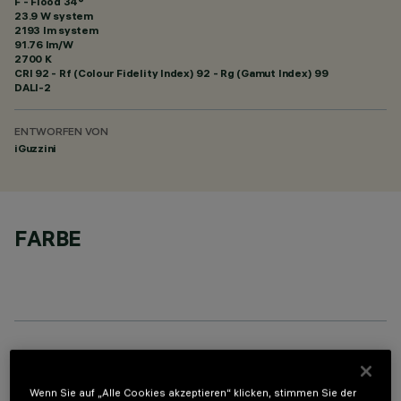
F - Flood 34°
23.9 W system
2193 lm system
91.76 lm/W
2700 K
CRI
92
- Rf (Colour Fidelity Index) 92 - Rg (Gamut Index) 99
DALI-2
ENTWORFEN VON
iGuzzini
FARBE
OPTIONALE KOMPONENTEN
Wenn Sie auf „Alle Cookies akzeptieren“ klicken, stimmen Sie der