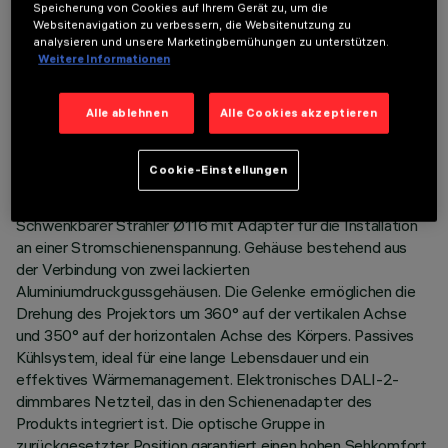
Speicherung von Cookies auf Ihrem Gerät zu, um die
Websitenavigation zu verbessern, die Websitenutzung zu
analysieren und unsere Marketingbemühungen zu unterstützen.
Weitere Informationen
TECHNISCHE DATEN
Alle ablehnen
Alle Cookies akzeptieren
LETZTES UPDATE: 06.08.2026
Cookie-Einstellungen
BESCHREIBUNG
Schwenkbarer Strahler Ø116 mit Adapter für die Installation
an einer Stromschienenspannung. Gehäuse bestehend aus
der Verbindung von zwei lackierten
Aluminiumdruckgussgehäusen. Die Gelenke ermöglichen die
Drehung des Projektors um 360° auf der vertikalen Achse
und 350° auf der horizontalen Achse des Körpers. Passives
Kühlsystem, ideal für eine lange Lebensdauer und ein
effektives Wärmemanagement. Elektronisches DALI-2-
dimmbares Netzteil, das in den Schienenadapter des
Produkts integriert ist. Die optische Gruppe in
zurückgesetzter Position garantiert einen hohen Sehkomfort.