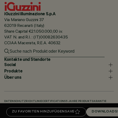
iGuzzini illuminazione S.p.A
Via Mariano Guzzini 37
62019 Recanati (Italy)
Share Capital €21.050.000,00 i.v.
VAT N. and R.I. : (IT)00082630435
CCIAA Macerata, R.E.A. 40632
Kontakte und Standorte
Social
Produkte
Über uns
DATENSCHUTZRICHTLINIE
CERTIFICATIONS
5 JAHRE PRODUKTGARANTIE
HINWEISGEBERSYSTEM
COOKIE POLICY
ACCESSIBILITY STATEMENT
ZU FAVORITEN HINZUFÜGEN
SAVE
DOWNLOADS
UNSERE CODES
KNOWLEDGE BASE (LOGIN REQUIRED)
DOWNLOADS