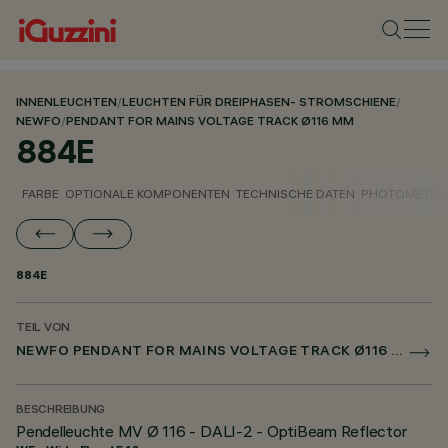
INNENLEUCHTEN
/
LEUCHTEN FÜR DREIPHASEN- STROMSCHIENE
/
NEWFO
/
PENDANT FOR MAINS VOLTAGE TRACK Ø116 MM
884E
FARBE
OPTIONALE KOMPONENTEN
TECHNISCHE DATEN
PHOTOMETRIS
884E
TEIL VON
NEWFO PENDANT FOR MAINS VOLTAGE TRACK Ø116 MM
BESCHREIBUNG
Pendelleuchte MV Ø 116 - DALI-2 - OptiBeam Reflector