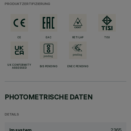
PRODUKTZERTIFIZIERUNG
CE
EAC
RETILAP
TISI
UK CONFORMITY
BIS PENDING
ENEC PENDING
ASSESSED
PHOTOMETRISCHE DATEN
DETAILS
2365
lm system