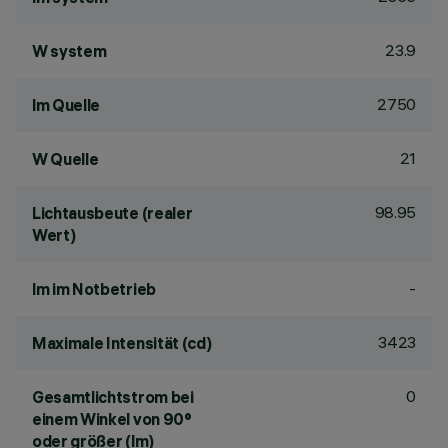
23.9
W system
2750
lm Quelle
21
W Quelle
98.95
Lichtausbeute (realer
Wert)
-
lm im Notbetrieb
3423
Maximale Intensität (cd)
0
Gesamtlichtstrom bei
einem Winkel von 90°
oder größer (lm)