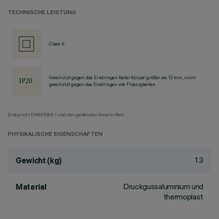
TECHNISCHE LEISTUNG
Class II
Geschützt gegen das Eindringen fester Körper größer als 12 mm, nicht
geschützt gegen das Eindringen von Flüssigkeiten.
Entspricht EN60598-1 und den geltenden Vorschriften.
PHYSIKALISCHE EIGENSCHAFTEN
1.3
Gewicht (kg)
Druckgussaluminium und
Material
thermoplast