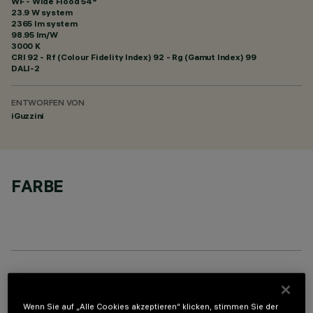
WF - Wide Flood 54°
23.9 W system
2365 lm system
98.95 lm/W
3000 K
CRI
92
- Rf (Colour Fidelity Index) 92 - Rg (Gamut Index) 99
DALI-2
ENTWORFEN VON
iGuzzini
FARBE
OPTIONALE KOMPONENTEN
Wenn Sie auf „Alle Cookies akzeptieren“ klicken, stimmen Sie der