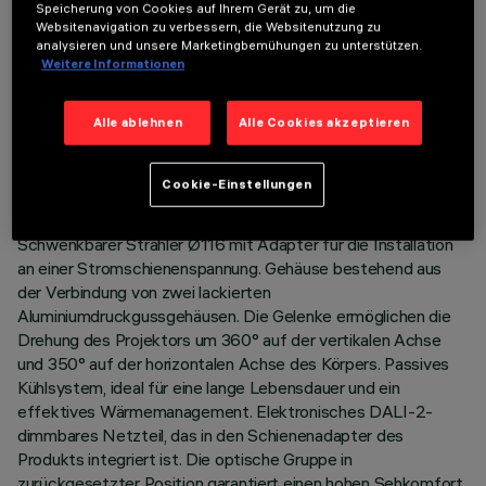
Speicherung von Cookies auf Ihrem Gerät zu, um die
Websitenavigation zu verbessern, die Websitenutzung zu
analysieren und unsere Marketingbemühungen zu unterstützen.
Weitere Informationen
TECHNISCHE DATEN
Alle ablehnen
Alle Cookies akzeptieren
LETZTES UPDATE: 06.08.2026
Cookie-Einstellungen
BESCHREIBUNG
Schwenkbarer Strahler Ø116 mit Adapter für die Installation
an einer Stromschienenspannung. Gehäuse bestehend aus
der Verbindung von zwei lackierten
Aluminiumdruckgussgehäusen. Die Gelenke ermöglichen die
Drehung des Projektors um 360° auf der vertikalen Achse
und 350° auf der horizontalen Achse des Körpers. Passives
Kühlsystem, ideal für eine lange Lebensdauer und ein
effektives Wärmemanagement. Elektronisches DALI-2-
dimmbares Netzteil, das in den Schienenadapter des
Produkts integriert ist. Die optische Gruppe in
zurückgesetzter Position garantiert einen hohen Sehkomfort.