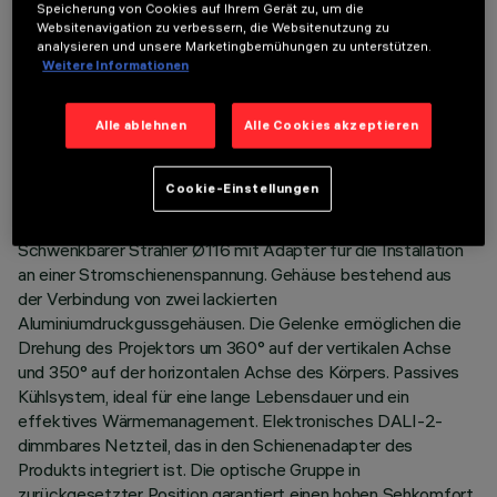
Speicherung von Cookies auf Ihrem Gerät zu, um die
Websitenavigation zu verbessern, die Websitenutzung zu
analysieren und unsere Marketingbemühungen zu unterstützen.
Weitere Informationen
TECHNISCHE DATEN
Alle ablehnen
Alle Cookies akzeptieren
LETZTES UPDATE: 06.08.2026
Cookie-Einstellungen
BESCHREIBUNG
Schwenkbarer Strahler Ø116 mit Adapter für die Installation
an einer Stromschienenspannung. Gehäuse bestehend aus
der Verbindung von zwei lackierten
Aluminiumdruckgussgehäusen. Die Gelenke ermöglichen die
Drehung des Projektors um 360° auf der vertikalen Achse
und 350° auf der horizontalen Achse des Körpers. Passives
Kühlsystem, ideal für eine lange Lebensdauer und ein
effektives Wärmemanagement. Elektronisches DALI-2-
dimmbares Netzteil, das in den Schienenadapter des
Produkts integriert ist. Die optische Gruppe in
zurückgesetzter Position garantiert einen hohen Sehkomfort.