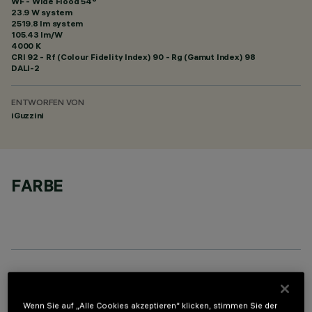
WF - Wide Flood 54°
23.9 W system
2519.8 lm system
105.43 lm/W
4000 K
CRI
92
- Rf (Colour Fidelity Index) 90 - Rg (Gamut Index) 98
DALI-2
ENTWORFEN VON
iGuzzini
FARBE
OPTIONALE KOMPONENTEN
Wenn Sie auf „Alle Cookies akzeptieren“ klicken, stimmen Sie der