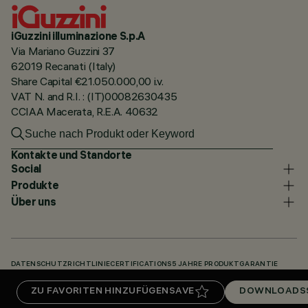
iGuzzini illuminazione S.p.A
Via Mariano Guzzini 37
62019 Recanati (Italy)
Share Capital €21.050.000,00 i.v.
VAT N. and R.I. : (IT)00082630435
CCIAA Macerata, R.E.A. 40632
Kontakte und Standorte
Social
Produkte
Über uns
DATENSCHUTZRICHTLINIE
CERTIFICATIONS
5 JAHRE PRODUKTGARANTIE
HINWEISGEBERSYSTEM
COOKIE POLICY
ACCESSIBILITY STATEMENT
ZU FAVORITEN HINZUFÜGEN
SAVE
DOWNLOADS
UNSERE CODES
KNOWLEDGE BASE (LOGIN REQUIRED)
DOWNLOADS