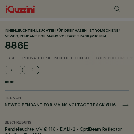
INNENLEUCHTEN
/
LEUCHTEN FÜR DREIPHASEN- STROMSCHIENE
/
NEWFO
/
PENDANT FOR MAINS VOLTAGE TRACK Ø116 MM
886E
FARBE
OPTIONALE KOMPONENTEN
TECHNISCHE DATEN
PHOTOMETRIS
886E
TEIL VON
NEWFO PENDANT FOR MAINS VOLTAGE TRACK Ø116 MM
BESCHREIBUNG
Pendelleuchte MV Ø 116 - DALI-2 - OptiBeam Reflector