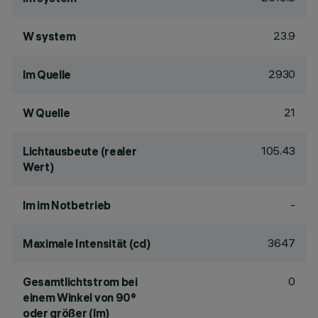
23.9
W system
2930
lm Quelle
21
W Quelle
105.43
Lichtausbeute (realer
Wert)
-
lm im Notbetrieb
3647
Maximale Intensität (cd)
0
Gesamtlichtstrom bei
einem Winkel von 90°
oder größer (lm)