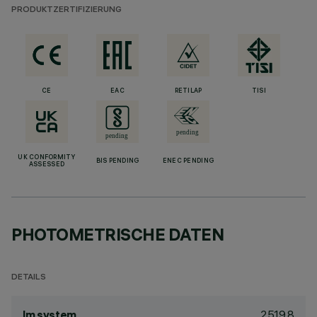
PRODUKTZERTIFIZIERUNG
CE
EAC
RETILAP
TISI
UK CONFORMITY
BIS PENDING
ENEC PENDING
ASSESSED
PHOTOMETRISCHE DATEN
DETAILS
2519.8
lm system