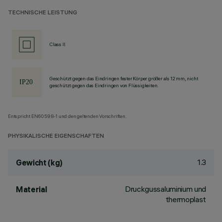
TECHNISCHE LEISTUNG
Class II
Geschützt gegen das Eindringen fester Körper größer als 12 mm, nicht
geschützt gegen das Eindringen von Flüssigkeiten.
Entspricht EN60598-1 und den geltenden Vorschriften.
PHYSIKALISCHE EIGENSCHAFTEN
1.3
Gewicht (kg)
Druckgussaluminium und
Material
thermoplast