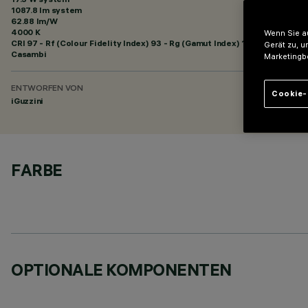
1087.8 lm system
62.88 lm/W
4000 K
Wenn Sie au
CRI
97
- Rf (Colour Fidelity Index) 93 - Rg (Gamut Index) 100
Gerät zu, u
Casambi
Marketingb
ENTWORFEN VON
Cookie-
iGuzzini
FARBE
OPTIONALE KOMPONENTEN