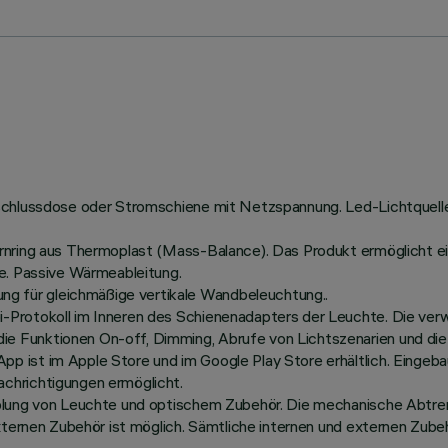
schlussdose oder Stromschiene mit Netzspannung. Led-Lichtquelle 
irnring aus Thermoplast (Mass-Balance). Das Produkt ermöglicht e
ne. Passive Wärmeableitung.
 für gleichmäßige vertikale Wandbeleuchtung..
-Protokoll im Inneren des Schienenadapters der Leuchte. Die ver
e Funktionen On-off, Dimming, Abrufe von Lichtszenarien und di
ist im Apple Store und im Google Play Store erhältlich. Eingebaut
chrichtigungen ermöglicht.
pplung von Leuchte und optischem Zubehör. Die mechanische Abtre
externen Zubehör ist möglich. Sämtliche internen und externen Zub