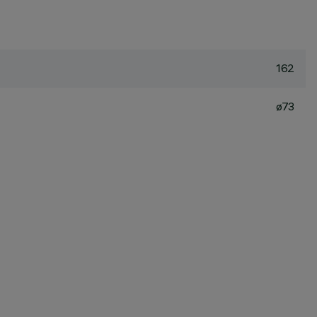
162
ø73