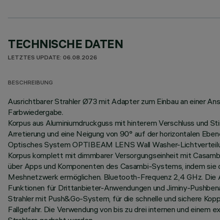
TECHNISCHE DATEN
LETZTES UPDATE: 06.08.2026
BESCHREIBUNG
Ausrichtbarer Strahler Ø73 mit Adapter zum Einbau an einer An
Farbwiedergabe.
Korpus aus Aluminiumdruckguss mit hinterem Verschluss und St
Arretierung und eine Neigung von 90° auf der horizontalen Ebe
Optisches System OPTIBEAM LENS Wall Washer-Lichtverteilung
Korpus komplett mit dimmbarer Versorgungseinheit mit Casambi
über Apps und Komponenten des Casambi-Systems, indem sie di
Meshnetzwerk ermöglichen. Bluetooth-Frequenz 2,4 GHz. Die App 
Funktionen für Drittanbieter-Anwendungen und Jiminy-Pushbena
Strahler mit Push&Go-System, für die schnelle und sichere Ko
Fallgefahr. Die Verwendung von bis zu drei internen und einem 