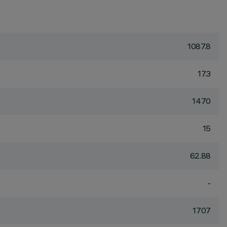
1087.8
17.3
1470
15
62.88
-
1707