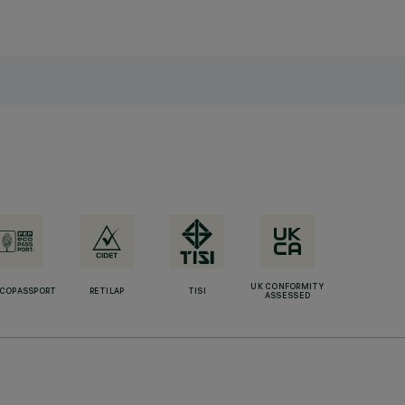
UK CONFORMITY
ECOPASSPORT
RETILAP
TISI
ASSESSED