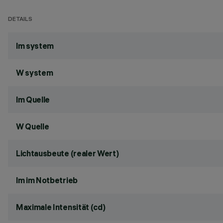
DETAILS
lm system
W system
lm Quelle
W Quelle
Lichtausbeute (realer Wert)
lm im Notbetrieb
Maximale Intensität (cd)