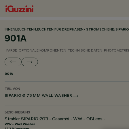
INNENLEUCHTEN
/
LEUCHTEN FÜR DREIPHASEN- STROMSCHIENE
/
SIPARIO
901A
FARBE
OPTIONALE KOMPONENTEN
TECHNISCHE DATEN
PHOTOMETRIS
901A
TEIL VON
SIPARIO Ø 73 MM WALL WASHER
BESCHREIBUNG
Strahler SIPARIO Ø73 - Casambi - WW - OBLens -
WW - Wall Washer
17.3 W system