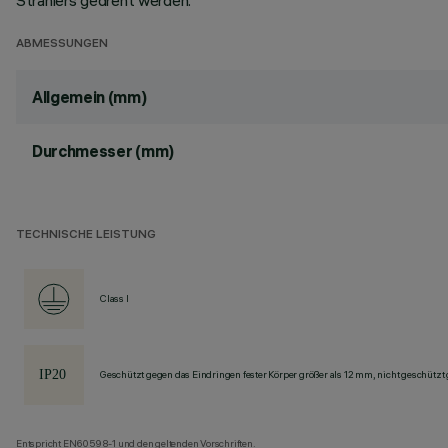
Strahlers gedreht werden.
ABMESSUNGEN
Allgemein (mm)
Durchmesser (mm)
TECHNISCHE LEISTUNG
Class I
Geschützt gegen das Eindringen fester Körper größer als 12 mm, nicht geschützt
Entspricht EN60598-1 und den geltenden Vorschriften.