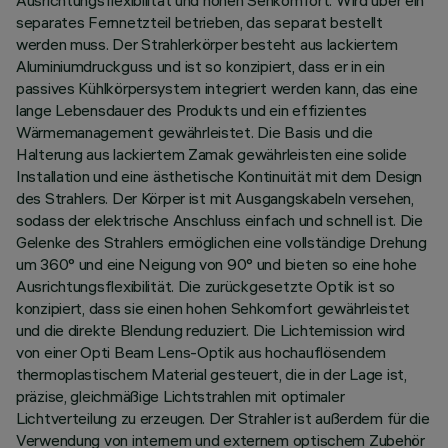
Ausrichtungsflexibilität und hohen Sehkomfort. Wird über ein
separates Fernnetzteil betrieben, das separat bestellt
werden muss. Der Strahlerkörper besteht aus lackiertem
Aluminiumdruckguss und ist so konzipiert, dass er in ein
passives Kühlkörpersystem integriert werden kann, das eine
lange Lebensdauer des Produkts und ein effizientes
Wärmemanagement gewährleistet. Die Basis und die
Halterung aus lackiertem Zamak gewährleisten eine solide
Installation und eine ästhetische Kontinuität mit dem Design
des Strahlers. Der Körper ist mit Ausgangskabeln versehen,
sodass der elektrische Anschluss einfach und schnell ist. Die
Gelenke des Strahlers ermöglichen eine vollständige Drehung
um 360° und eine Neigung von 90° und bieten so eine hohe
Ausrichtungsflexibilität. Die zurückgesetzte Optik ist so
konzipiert, dass sie einen hohen Sehkomfort gewährleistet
und die direkte Blendung reduziert. Die Lichtemission wird
von einer Opti Beam Lens-Optik aus hochauflösendem
thermoplastischem Material gesteuert, die in der Lage ist,
präzise, gleichmäßige Lichtstrahlen mit optimaler
Lichtverteilung zu erzeugen. Der Strahler ist außerdem für die
Verwendung von internem und externem optischem Zubehör