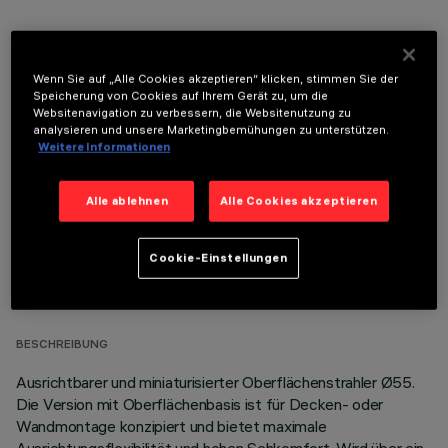
Wenn Sie auf „Alle Cookies akzeptieren“ klicken, stimmen Sie der
Speicherung von Cookies auf Ihrem Gerät zu, um die
OPTIONALE KOMPONENTEN
Websitenavigation zu verbessern, die Websitenutzung zu
analysieren und unsere Marketingbemühungen zu unterstützen.
Weitere Informationen
Alle ablehnen
Alle Cookies akzeptieren
TECHNISCHE DATEN
Cookie-Einstellungen
LETZTES UPDATE: 07.08.2026
BESCHREIBUNG
Ausrichtbarer und miniaturisierter Oberflächenstrahler Ø55.
Die Version mit Oberflächenbasis ist für Decken- oder
Wandmontage konzipiert und bietet maximale