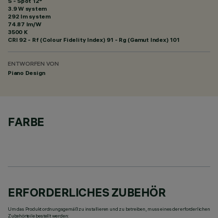
S - Spot 12°
3.9 W system
292 lm system
74.87 lm/W
3500 K
CRI
92
- Rf (Colour Fidelity Index) 91 - Rg (Gamut Index) 101
ENTWORFEN VON
Piano Design
FARBE
ERFORDERLICHES ZUBEHÖR
Um das Produkt ordnungsgemäß zu installieren und zu betreiben, muss eines der erforderlichen
Zubehörteile bestellt werden: