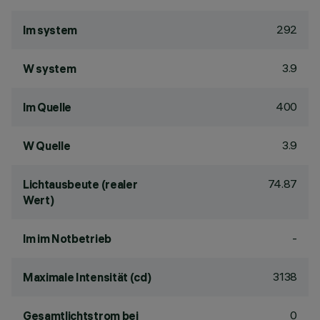
292
lm system
3.9
W system
400
lm Quelle
3.9
W Quelle
74.87
Lichtausbeute (realer
Wert)
-
lm im Notbetrieb
3138
Maximale Intensität (cd)
0
Gesamtlichtstrom bei