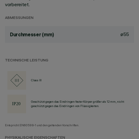
vorbereitet.
ABMESSUNGEN
ø55
Durchmesser (mm)
TECHNISCHE LEISTUNG
Class III
Geschützt gegen das Eindringen fester Körper größer als 12 mm, nicht
geschützt gegen das Eindringen von Flüssigkeiten.
Entspricht EN60598-1 und den geltenden Vorschriften.
PHYSIKALISCHE EIGENSCHAFTEN