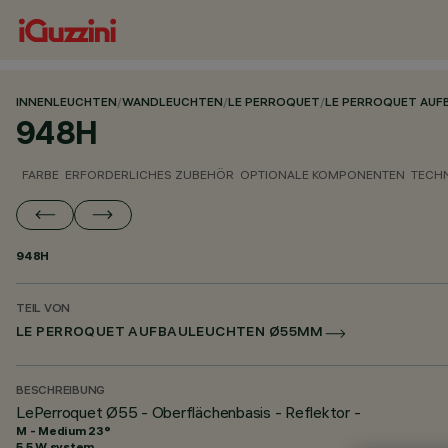
INNENLEUCHTEN
/
WANDLEUCHTEN
/
LE PERROQUET
/
LE PERROQUET AU
948H
FARBE
ERFORDERLICHES ZUBEHÖR
OPTIONALE KOMPONENTEN
TECH
948H
TEIL VON
LE PERROQUET AUFBAULEUCHTEN Ø55MM
BESCHREIBUNG
LePerroquet Ø55 - Oberflächenbasis - Reflektor -
M - Medium 23°
5.5 W system