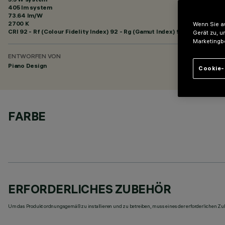
405 lm system
73.64 lm/W
2700 K
Wenn Sie au
CRI
92
- Rf (Colour Fidelity Index) 92 - Rg (Gamut Index) 97
Gerät zu, u
Marketingb
ENTWORFEN VON
Piano Design
Cookie-
FARBE
ERFORDERLICHES ZUBEHÖR
Um das Produkt ordnungsgemäß zu installieren und zu betreiben, muss eines der erforderlichen Zub