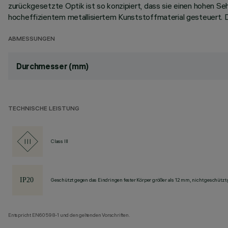
zurückgesetzte Optik ist so konzipiert, dass sie einen hohen Se
hocheffizientem metallisiertem Kunststoffmaterial gesteuert. 
ABMESSUNGEN
Durchmesser (mm)
TECHNISCHE LEISTUNG
Class III
Geschützt gegen das Eindringen fester Körper größer als 12 mm, nicht geschützt
Entspricht EN60598-1 und den geltenden Vorschriften.