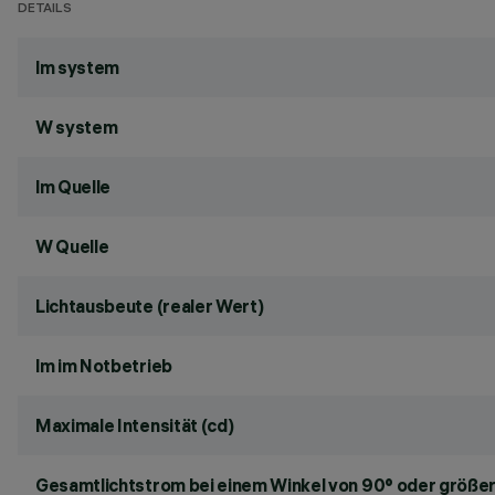
DETAILS
lm system
W system
lm Quelle
W Quelle
Lichtausbeute (realer Wert)
lm im Notbetrieb
Maximale Intensität (cd)
Gesamtlichtstrom bei einem Winkel von 90° oder größer