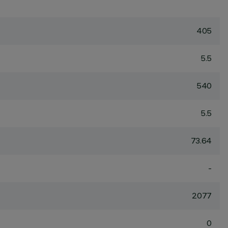
405
5.5
540
5.5
73.64
-
2077
0