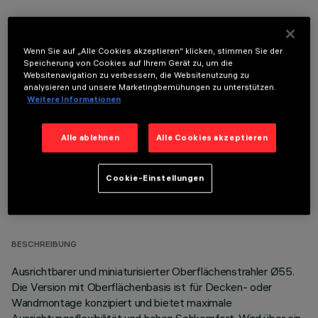
Wenn Sie auf „Alle Cookies akzeptieren“ klicken, stimmen Sie der
Speicherung von Cookies auf Ihrem Gerät zu, um die
Websitenavigation zu verbessern, die Websitenutzung zu
OPTIONALE KOMPONENTEN
analysieren und unsere Marketingbemühungen zu unterstützen.
Weitere Informationen
Alle ablehnen
Alle Cookies akzeptieren
Cookie-Einstellungen
TECHNISCHE DATEN
LETZTES UPDATE: 07.08.2026
BESCHREIBUNG
Ausrichtbarer und miniaturisierter Oberflächenstrahler Ø55.
Die Version mit Oberflächenbasis ist für Decken- oder
Wandmontage konzipiert und bietet maximale