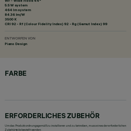
WF - Wide Flood 44°
5.5 W system
464 lm system
84.36 lm/W
3500 K
CRI
92
- Rf (Colour Fidelity Index) 92 - Rg (Gamut Index) 99
ENTWORFEN VON
Piano Design
FARBE
ERFORDERLICHES ZUBEHÖR
Um das Produkt ordnungsgemäß zu installieren und zu betreiben, muss eines der erforderlichen
Zubehörteile bestellt werden: