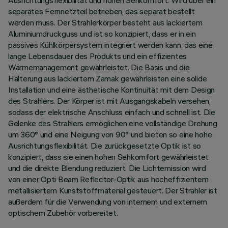
Ausrichtungsflexibilität und hohen Sehkomfort. Wird über ein
separates Fernnetzteil betrieben, das separat bestellt
werden muss. Der Strahlerkörper besteht aus lackiertem
Aluminiumdruckguss und ist so konzipiert, dass er in ein
passives Kühlkörpersystem integriert werden kann, das eine
lange Lebensdauer des Produkts und ein effizientes
Wärmemanagement gewährleistet. Die Basis und die
Halterung aus lackiertem Zamak gewährleisten eine solide
Installation und eine ästhetische Kontinuität mit dem Design
des Strahlers. Der Körper ist mit Ausgangskabeln versehen,
sodass der elektrische Anschluss einfach und schnell ist. Die
Gelenke des Strahlers ermöglichen eine vollständige Drehung
um 360° und eine Neigung von 90° und bieten so eine hohe
Ausrichtungsflexibilität. Die zurückgesetzte Optik ist so
konzipiert, dass sie einen hohen Sehkomfort gewährleistet
und die direkte Blendung reduziert. Die Lichtemission wird
von einer Opti Beam Reflector-Optik aus hocheffizientem
metallisiertem Kunststoffmaterial gesteuert. Der Strahler ist
außerdem für die Verwendung von internem und externem
optischem Zubehör vorbereitet.