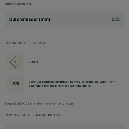
ABMESSUNGEN
ø55
Durchmesser (mm)
TECHNISCHE LEISTUNG
Class III
Geschützt gegen das Eindringen fester Körper größer als 12 mm, nicht
geschützt gegen das Eindringen von Flüssigkeiten.
Entspricht EN60598-1 und den geltenden Vorschriften.
PHYSIKALISCHE EIGENSCHAFTEN