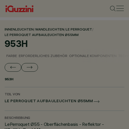
INNENLEUCHTEN
/
WANDLEUCHTEN
/
LE PERROQUET
/
LE PERROQUET AUFBAULEUCHTEN Ø55MM
953H
FARBE
ERFORDERLICHES ZUBEHÖR
OPTIONALE KOMPONENTEN
TECH
953H
TEIL VON
LE PERROQUET AUFBAULEUCHTEN Ø55MM
BESCHREIBUNG
LePerroquet Ø55 - Oberflächenbasis - Reflektor -