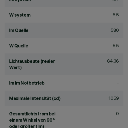
5.5
W system
580
lm Quelle
5.5
W Quelle
84.36
Lichtausbeute (realer
Wert)
-
lm im Notbetrieb
1059
Maximale Intensität (cd)
0
Gesamtlichtstrom bei
einem Winkel von 90°
oder größer (lm)