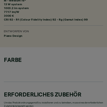
M - Medium 16°
13 W system
1003.2 lm system
77.17 lm/W
3000 K
CRI
92
- Rf (Colour Fidelity Index) 92 - Rg (Gamut Index) 99
ENTWORFEN VON
Piano Design
FARBE
ERFORDERLICHES ZUBEHÖR
Um das Produkt ordnungsgemäß zu installieren und zu betreiben, muss eines der erforderlichen
Zubehörteile bestellt werden: