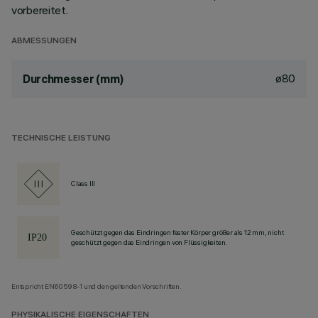
vorbereitet.
ABMESSUNGEN
ø80
Durchmesser (mm)
TECHNISCHE LEISTUNG
Class III
Geschützt gegen das Eindringen fester Körper größer als 12 mm, nicht
geschützt gegen das Eindringen von Flüssigkeiten.
Entspricht EN60598-1 und den geltenden Vorschriften.
PHYSIKALISCHE EIGENSCHAFTEN