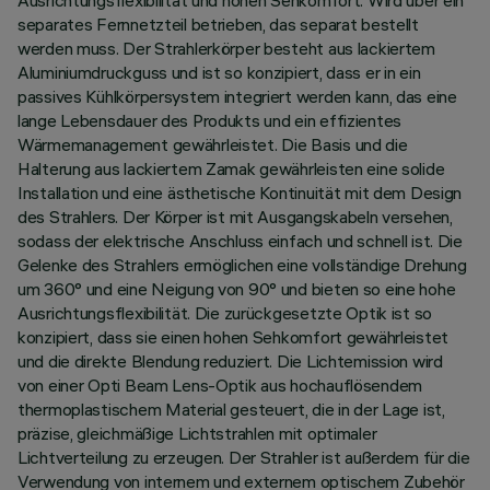
Ausrichtungsflexibilität und hohen Sehkomfort. Wird über ein
separates Fernnetzteil betrieben, das separat bestellt
werden muss. Der Strahlerkörper besteht aus lackiertem
Aluminiumdruckguss und ist so konzipiert, dass er in ein
passives Kühlkörpersystem integriert werden kann, das eine
lange Lebensdauer des Produkts und ein effizientes
Wärmemanagement gewährleistet. Die Basis und die
Halterung aus lackiertem Zamak gewährleisten eine solide
Installation und eine ästhetische Kontinuität mit dem Design
des Strahlers. Der Körper ist mit Ausgangskabeln versehen,
sodass der elektrische Anschluss einfach und schnell ist. Die
Gelenke des Strahlers ermöglichen eine vollständige Drehung
um 360° und eine Neigung von 90° und bieten so eine hohe
Ausrichtungsflexibilität. Die zurückgesetzte Optik ist so
konzipiert, dass sie einen hohen Sehkomfort gewährleistet
und die direkte Blendung reduziert. Die Lichtemission wird
von einer Opti Beam Lens-Optik aus hochauflösendem
thermoplastischem Material gesteuert, die in der Lage ist,
präzise, gleichmäßige Lichtstrahlen mit optimaler
Lichtverteilung zu erzeugen. Der Strahler ist außerdem für die
Verwendung von internem und externem optischem Zubehör