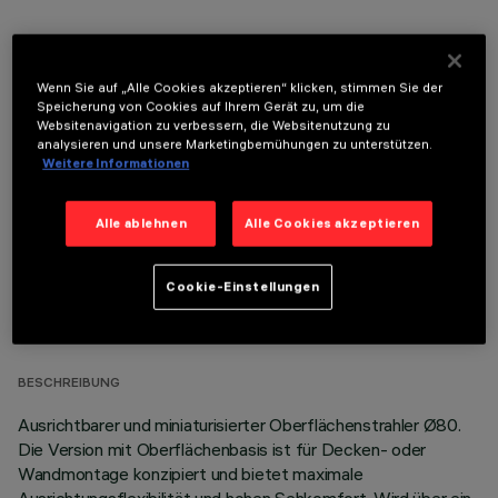
Wenn Sie auf „Alle Cookies akzeptieren“ klicken, stimmen Sie der
Speicherung von Cookies auf Ihrem Gerät zu, um die
OPTIONALE KOMPONENTEN
Websitenavigation zu verbessern, die Websitenutzung zu
analysieren und unsere Marketingbemühungen zu unterstützen.
Weitere Informationen
Alle ablehnen
Alle Cookies akzeptieren
TECHNISCHE DATEN
Cookie-Einstellungen
LETZTES UPDATE: 07.08.2026
BESCHREIBUNG
Ausrichtbarer und miniaturisierter Oberflächenstrahler Ø80.
Die Version mit Oberflächenbasis ist für Decken- oder
Wandmontage konzipiert und bietet maximale