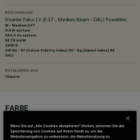
BESCHREIBUNG
Strahler Palco LV Ø 37 - Medium Beam - DALI Powerline
M - Medium 24°
9.6 W system
564.4 lm system
58.79 lm/W
3500 K
CRI
92
- Rf (Colour Fidelity Index) 90 - Rg (Gamut Index) 98
DALI
ENTWORFEN VON
iGuzzini
FARBE
Wenn Sie auf „Alle Cookies akzeptieren“ klicken, stimmen Sie der
Speicherung von Cookies auf Ihrem Gerät zu, um die
Websitenavigation zu verbessern, die Websitenutzung zu