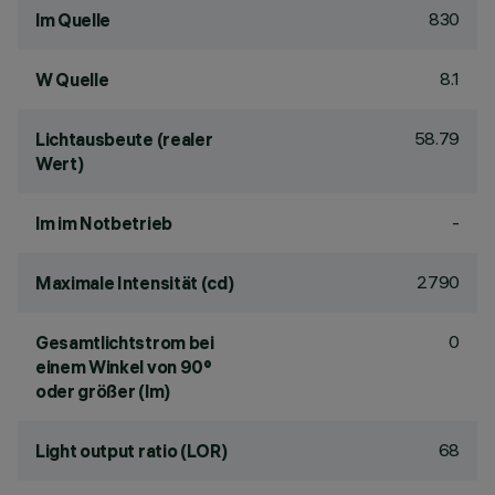
830
lm Quelle
8.1
W Quelle
58.79
Lichtausbeute (realer
Wert)
-
lm im Notbetrieb
2790
Maximale Intensität (cd)
0
Gesamtlichtstrom bei
einem Winkel von 90°
oder größer (lm)
68
Light output ratio (LOR)