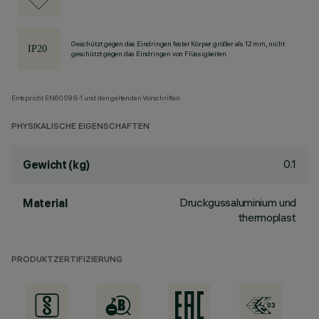
Geschützt gegen das Eindringen fester Körper größer als 12 mm, nicht
geschützt gegen das Eindringen von Flüssigkeiten.
Entspricht EN60598-1 und den geltenden Vorschriften.
PHYSIKALISCHE EIGENSCHAFTEN
0.1
Gewicht (kg)
Druckgussaluminium und
Material
thermoplast
PRODUKTZERTIFIZIERUNG