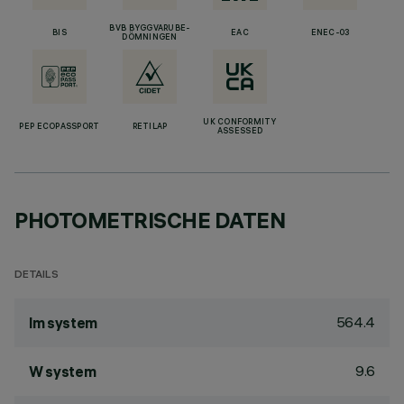
BVB BYGGVARUBE-
BIS
EAC
ENEC-03
DÖMNINGEN
UK CONFORMITY
PEP ECOPASSPORT
RETILAP
ASSESSED
PHOTOMETRISCHE DATEN
DETAILS
564.4
lm system
9.6
W system