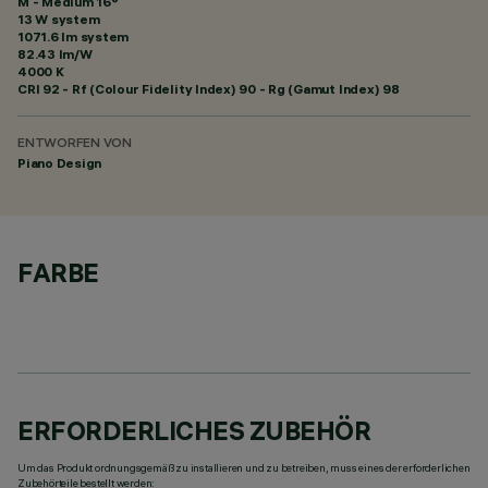
M - Medium 16°
13 W system
1071.6 lm system
82.43 lm/W
4000 K
CRI
92
- Rf (Colour Fidelity Index) 90 - Rg (Gamut Index) 98
ENTWORFEN VON
Piano Design
FARBE
ERFORDERLICHES ZUBEHÖR
Um das Produkt ordnungsgemäß zu installieren und zu betreiben, muss eines der erforderlichen
Zubehörteile bestellt werden: