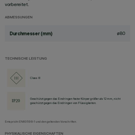
vorbereitet.
ABMESSUNGEN
ø80
Durchmesser (mm)
TECHNISCHE LEISTUNG
Class III
Geschützt gegen das Eindringen fester Körper größer als 12 mm, nicht
geschützt gegen das Eindringen von Flüssigkeiten.
Entspricht EN60598-1 und den geltenden Vorschriften.
PHYSIKALISCHE EIGENSCHAFTEN