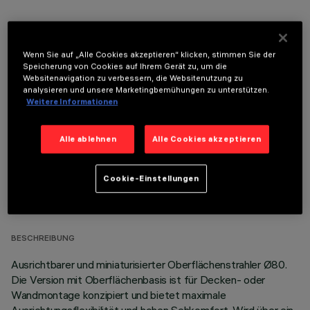
Wenn Sie auf „Alle Cookies akzeptieren“ klicken, stimmen Sie der
Speicherung von Cookies auf Ihrem Gerät zu, um die
OPTIONALE KOMPONENTEN
Websitenavigation zu verbessern, die Websitenutzung zu
analysieren und unsere Marketingbemühungen zu unterstützen.
Weitere Informationen
Alle ablehnen
Alle Cookies akzeptieren
TECHNISCHE DATEN
Cookie-Einstellungen
LETZTES UPDATE: 04.08.2026
BESCHREIBUNG
Ausrichtbarer und miniaturisierter Oberflächenstrahler Ø80.
Die Version mit Oberflächenbasis ist für Decken- oder
Wandmontage konzipiert und bietet maximale