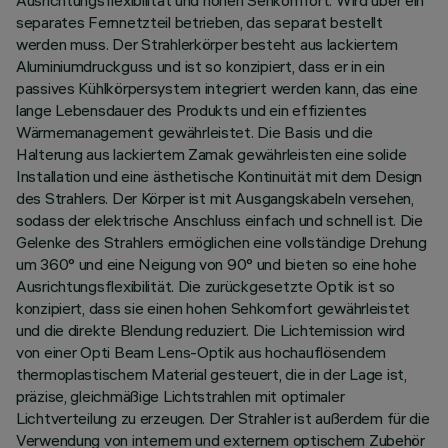
Ausrichtungsflexibilität und hohen Sehkomfort. Wird über ein
separates Fernnetzteil betrieben, das separat bestellt
werden muss. Der Strahlerkörper besteht aus lackiertem
Aluminiumdruckguss und ist so konzipiert, dass er in ein
passives Kühlkörpersystem integriert werden kann, das eine
lange Lebensdauer des Produkts und ein effizientes
Wärmemanagement gewährleistet. Die Basis und die
Halterung aus lackiertem Zamak gewährleisten eine solide
Installation und eine ästhetische Kontinuität mit dem Design
des Strahlers. Der Körper ist mit Ausgangskabeln versehen,
sodass der elektrische Anschluss einfach und schnell ist. Die
Gelenke des Strahlers ermöglichen eine vollständige Drehung
um 360° und eine Neigung von 90° und bieten so eine hohe
Ausrichtungsflexibilität. Die zurückgesetzte Optik ist so
konzipiert, dass sie einen hohen Sehkomfort gewährleistet
und die direkte Blendung reduziert. Die Lichtemission wird
von einer Opti Beam Lens-Optik aus hochauflösendem
thermoplastischem Material gesteuert, die in der Lage ist,
präzise, gleichmäßige Lichtstrahlen mit optimaler
Lichtverteilung zu erzeugen. Der Strahler ist außerdem für die
Verwendung von internem und externem optischem Zubehör