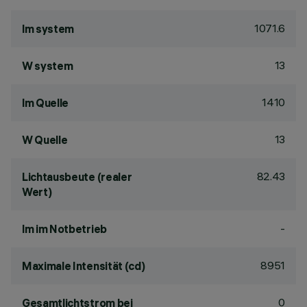
1071.6
lm system
13
W system
1410
lm Quelle
13
W Quelle
82.43
Lichtausbeute (realer
Wert)
-
lm im Notbetrieb
8951
Maximale Intensität (cd)
0
Gesamtlichtstrom bei