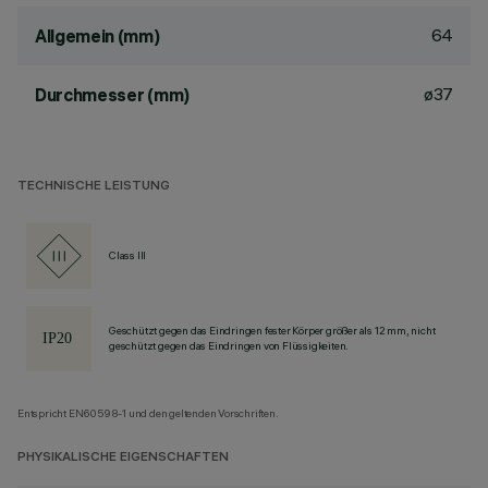
64
Allgemein (mm)
ø37
Durchmesser (mm)
TECHNISCHE LEISTUNG
Class III
Geschützt gegen das Eindringen fester Körper größer als 12 mm, nicht
geschützt gegen das Eindringen von Flüssigkeiten.
Entspricht EN60598-1 und den geltenden Vorschriften.
PHYSIKALISCHE EIGENSCHAFTEN