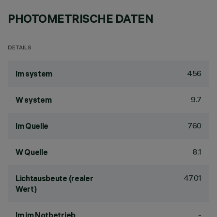
PHOTOMETRISCHE DATEN
DETAILS
456
lm system
9.7
W system
760
lm Quelle
8.1
W Quelle
47.01
Lichtausbeute (realer
Wert)
-
lm im Notbetrieb