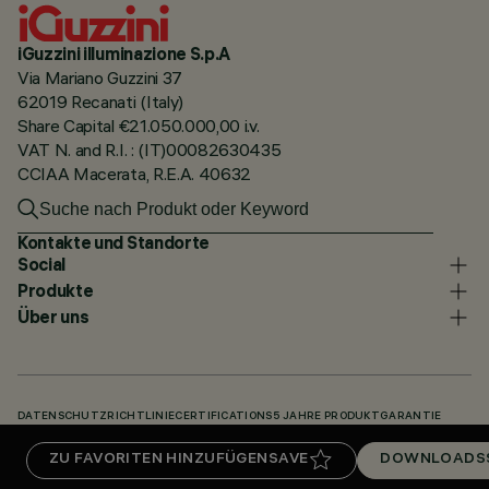
iGuzzini illuminazione S.p.A
Via Mariano Guzzini 37
62019 Recanati (Italy)
Share Capital €21.050.000,00 i.v.
VAT N. and R.I. : (IT)00082630435
CCIAA Macerata, R.E.A. 40632
Kontakte und Standorte
Social
Produkte
Über uns
DATENSCHUTZRICHTLINIE
CERTIFICATIONS
5 JAHRE PRODUKTGARANTIE
HINWEISGEBERSYSTEM
COOKIE POLICY
ACCESSIBILITY STATEMENT
ZU FAVORITEN HINZUFÜGEN
SAVE
DOWNLOADS
UNSERE CODES
KNOWLEDGE BASE (LOGIN REQUIRED)
DOWNLOADS