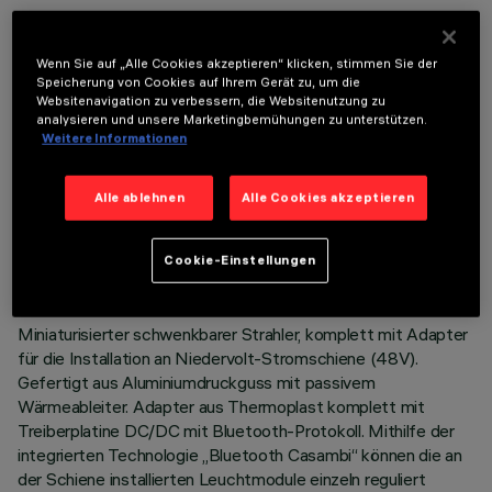
OPTIONALE KOMPONENTEN
Wenn Sie auf „Alle Cookies akzeptieren“ klicken, stimmen Sie der
Speicherung von Cookies auf Ihrem Gerät zu, um die
Websitenavigation zu verbessern, die Websitenutzung zu
analysieren und unsere Marketingbemühungen zu unterstützen.
Weitere Informationen
TECHNISCHE DATEN
Alle ablehnen
Alle Cookies akzeptieren
LETZTES UPDATE: 06.08.2026
Cookie-Einstellungen
BESCHREIBUNG
Miniaturisierter schwenkbarer Strahler, komplett mit Adapter
für die Installation an Niedervolt-Stromschiene (48V).
Gefertigt aus Aluminiumdruckguss mit passivem
Wärmeableiter. Adapter aus Thermoplast komplett mit
Treiberplatine DC/DC mit Bluetooth-Protokoll. Mithilfe der
integrierten Technologie „Bluetooth Casambi“ können die an
der Schiene installierten Leuchtmodule einzeln reguliert