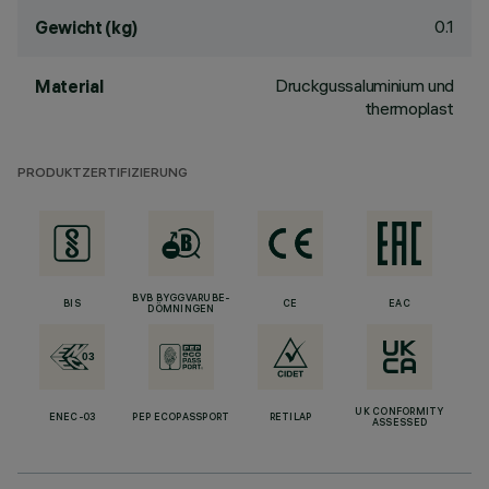
0.1
Gewicht (kg)
Druckgussaluminium und
Material
thermoplast
PRODUKTZERTIFIZIERUNG
BVB BYGGVARUBE-
BIS
CE
EAC
DÖMNINGEN
UK CONFORMITY
ENEC-03
PEP ECOPASSPORT
RETILAP
ASSESSED