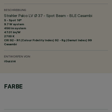
BESCHREIBUNG
Strahler Palco LV Ø 37 - Spot Beam - BLE Casambi
S - Spot 16°
9.7 W system
456 lm system
47.01 lm/W
2700 K
CRI
92
- Rf (Colour Fidelity Index) 92 - Rg (Gamut Index) 99
Casambi
ENTWORFEN VON
iGuzzini
FARBE