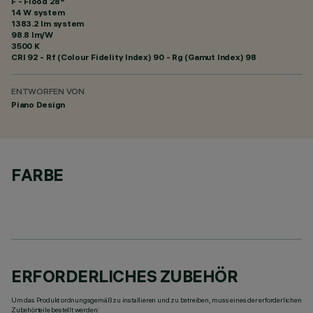
F - Flood 28°
14 W system
1383.2 lm system
98.8 lm/W
3500 K
CRI
92
- Rf (Colour Fidelity Index) 90 - Rg (Gamut Index) 98
ENTWORFEN VON
Piano Design
FARBE
ERFORDERLICHES ZUBEHÖR
Um das Produkt ordnungsgemäß zu installieren und zu betreiben, muss eines der erforderlichen
Zubehörteile bestellt werden: