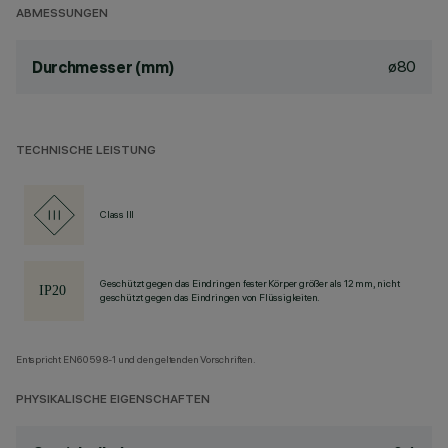
ABMESSUNGEN
ø80
Durchmesser (mm)
TECHNISCHE LEISTUNG
Class III
Geschützt gegen das Eindringen fester Körper größer als 12 mm, nicht
geschützt gegen das Eindringen von Flüssigkeiten.
Entspricht EN60598-1 und den geltenden Vorschriften.
PHYSIKALISCHE EIGENSCHAFTEN