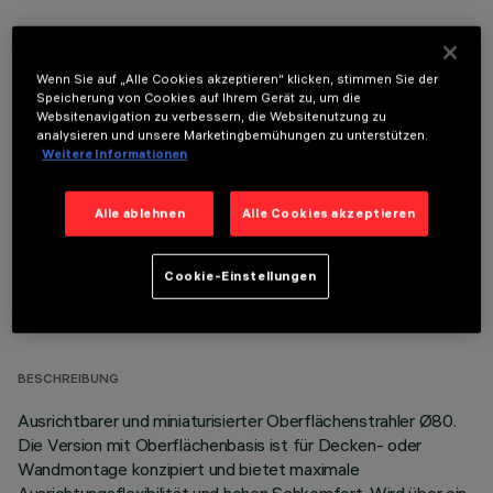
Wenn Sie auf „Alle Cookies akzeptieren“ klicken, stimmen Sie der
Speicherung von Cookies auf Ihrem Gerät zu, um die
Websitenavigation zu verbessern, die Websitenutzung zu
OPTIONALE KOMPONENTEN
analysieren und unsere Marketingbemühungen zu unterstützen.
Weitere Informationen
Alle ablehnen
Alle Cookies akzeptieren
Cookie-Einstellungen
TECHNISCHE DATEN
LETZTES UPDATE: 07.08.2026
BESCHREIBUNG
Ausrichtbarer und miniaturisierter Oberflächenstrahler Ø80.
Die Version mit Oberflächenbasis ist für Decken- oder
Wandmontage konzipiert und bietet maximale