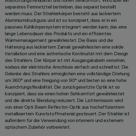
Ausrichtungsflexibilität und hohen Sehkomfort. Wird über ein
separates Fernnetzteil betrieben, das separat bestellt
werden muss. Der Strahlerkörper besteht aus lackiertem
Aluminiumdruckguss und ist so konzipiert, dass er in ein
passives Kühlkörpersystem integriert werden kann, das eine
lange Lebensdauer des Produkts und ein effizientes
Wärmemanagement gewährleistet. Die Basis und die
Halterung aus lackiertem Zamak gewährleisten eine solide
Installation und eine ästhetische Kontinuität mit dem Design
des Strahlers. Der Körper ist mit Ausgangskabeln versehen,
sodass der elektrische Anschluss einfach und schnell ist. Die
Gelenke des Strahlers ermöglichen eine vollständige Drehung
um 360° und eine Neigung von 90° und bieten so eine hohe
Ausrichtungsflexibilität. Die zurückgesetzte Optik ist so
konzipiert, dass sie einen hohen Sehkomfort gewährleistet
und die direkte Blendung reduziert. Die Lichtemission wird
von einer Opti Beam Reflector-Optik aus hocheffizientem
metallisiertem Kunststoffmaterial gesteuert. Der Strahler ist
außerdem für die Verwendung von internem und externem
optischem Zubehör vorbereitet.