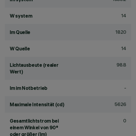
14
W system
1820
lm Quelle
14
W Quelle
98.8
Lichtausbeute (realer
Wert)
-
lm im Notbetrieb
5626
Maximale Intensität (cd)
0
Gesamtlichtstrom bei
einem Winkel von 90°
oder größer (lm)