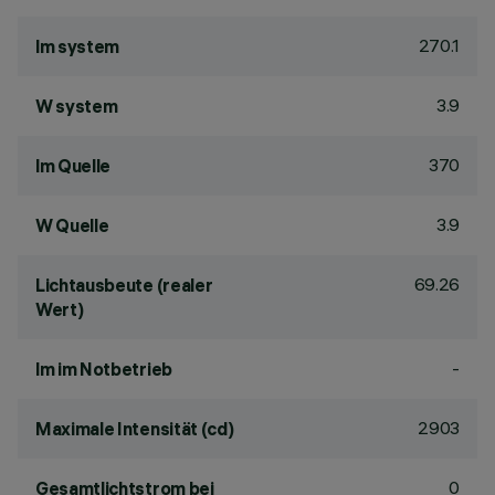
270.1
lm system
3.9
W system
370
lm Quelle
3.9
W Quelle
69.26
Lichtausbeute (realer
Wert)
-
lm im Notbetrieb
2903
Maximale Intensität (cd)
0
Gesamtlichtstrom bei