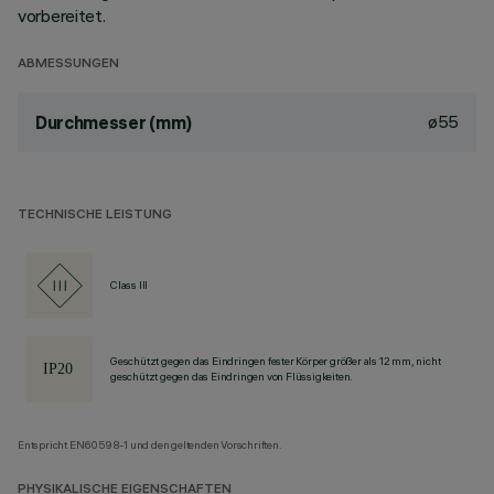
vorbereitet.
ABMESSUNGEN
ø55
Durchmesser (mm)
TECHNISCHE LEISTUNG
Class III
Geschützt gegen das Eindringen fester Körper größer als 12 mm, nicht
geschützt gegen das Eindringen von Flüssigkeiten.
Entspricht EN60598-1 und den geltenden Vorschriften.
PHYSIKALISCHE EIGENSCHAFTEN