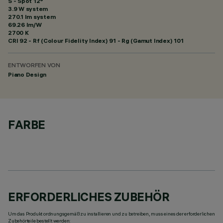
S - Spot 12°
3.9 W system
270.1 lm system
69.26 lm/W
2700 K
CRI
92
- Rf (Colour Fidelity Index) 91 - Rg (Gamut Index) 101
ENTWORFEN VON
Piano Design
FARBE
ERFORDERLICHES ZUBEHÖR
Um das Produkt ordnungsgemäß zu installieren und zu betreiben, muss eines der erforderlichen
Zubehörteile bestellt werden: