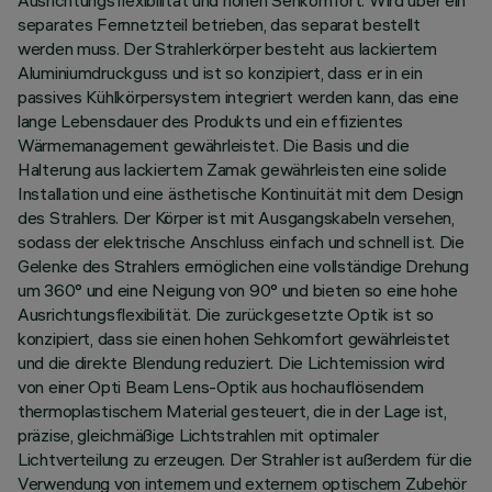
Ausrichtungsflexibilität und hohen Sehkomfort. Wird über ein
separates Fernnetzteil betrieben, das separat bestellt
werden muss. Der Strahlerkörper besteht aus lackiertem
Aluminiumdruckguss und ist so konzipiert, dass er in ein
passives Kühlkörpersystem integriert werden kann, das eine
lange Lebensdauer des Produkts und ein effizientes
Wärmemanagement gewährleistet. Die Basis und die
Halterung aus lackiertem Zamak gewährleisten eine solide
Installation und eine ästhetische Kontinuität mit dem Design
des Strahlers. Der Körper ist mit Ausgangskabeln versehen,
sodass der elektrische Anschluss einfach und schnell ist. Die
Gelenke des Strahlers ermöglichen eine vollständige Drehung
um 360° und eine Neigung von 90° und bieten so eine hohe
Ausrichtungsflexibilität. Die zurückgesetzte Optik ist so
konzipiert, dass sie einen hohen Sehkomfort gewährleistet
und die direkte Blendung reduziert. Die Lichtemission wird
von einer Opti Beam Lens-Optik aus hochauflösendem
thermoplastischem Material gesteuert, die in der Lage ist,
präzise, gleichmäßige Lichtstrahlen mit optimaler
Lichtverteilung zu erzeugen. Der Strahler ist außerdem für die
Verwendung von internem und externem optischem Zubehör