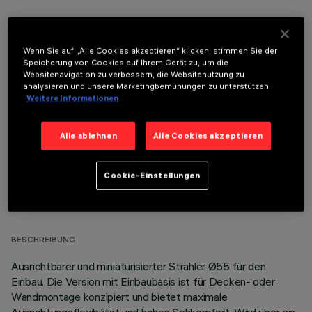
Wenn Sie auf „Alle Cookies akzeptieren“ klicken, stimmen Sie der
Speicherung von Cookies auf Ihrem Gerät zu, um die
Websitenavigation zu verbessern, die Websitenutzung zu
OPTIONALE KOMPONENTEN
analysieren und unsere Marketingbemühungen zu unterstützen.
Weitere Informationen
Alle ablehnen
Alle Cookies akzeptieren
Cookie-Einstellungen
TECHNISCHE DATEN
LETZTES UPDATE: 04.08.2026
BESCHREIBUNG
Ausrichtbarer und miniaturisierter Strahler Ø55 für den
Einbau. Die Version mit Einbaubasis ist für Decken- oder
Wandmontage konzipiert und bietet maximale