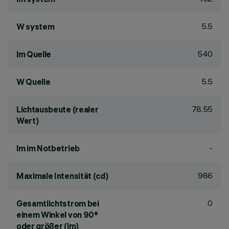
5.5
W system
540
lm Quelle
5.5
W Quelle
78.55
Lichtausbeute (realer
Wert)
-
lm im Notbetrieb
986
Maximale Intensität (cd)
0
Gesamtlichtstrom bei
einem Winkel von 90°
oder größer (lm)