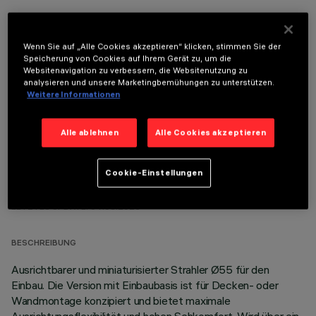
Wenn Sie auf „Alle Cookies akzeptieren“ klicken, stimmen Sie der
Speicherung von Cookies auf Ihrem Gerät zu, um die
Websitenavigation zu verbessern, die Websitenutzung zu
OPTIONALE KOMPONENTEN
analysieren und unsere Marketingbemühungen zu unterstützen.
Weitere Informationen
Alle ablehnen
Alle Cookies akzeptieren
Cookie-Einstellungen
TECHNISCHE DATEN
LETZTES UPDATE: 04.08.2026
BESCHREIBUNG
Ausrichtbarer und miniaturisierter Strahler Ø55 für den
Einbau. Die Version mit Einbaubasis ist für Decken- oder
Wandmontage konzipiert und bietet maximale