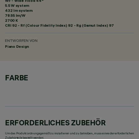
WF - Wide Flood 44°
5.5 W system
432 lm system
78.55 lm/W
2700 K
CRI
92
- Rf (Colour Fidelity Index) 92 - Rg (Gamut Index) 97
ENTWORFEN VON
Piano Design
FARBE
ERFORDERLICHES ZUBEHÖR
Um das Produkt ordnungsgemäß zu installieren und zu betreiben, muss eines der erforderlichen
Zubehörteile bestellt werden: