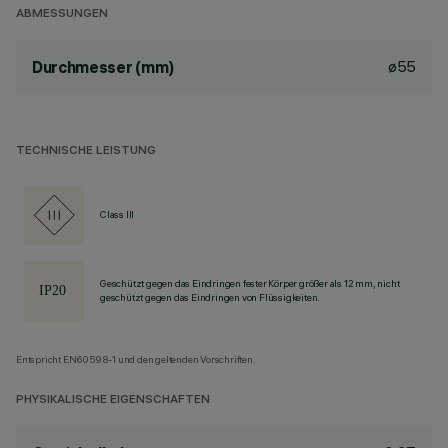
ABMESSUNGEN
ø55
Durchmesser (mm)
TECHNISCHE LEISTUNG
Class III
Geschützt gegen das Eindringen fester Körper größer als 12 mm, nicht
geschützt gegen das Eindringen von Flüssigkeiten.
Entspricht EN60598-1 und den geltenden Vorschriften.
PHYSIKALISCHE EIGENSCHAFTEN