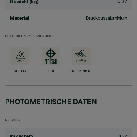
0.27
Gewicht (kg)
Druckgussaluminium
Material
PRODUKTZERTIFIZIERUNG
RETILAP
TISI
ENEC PENDING
PHOTOMETRISCHE DATEN
DETAILS
432
lm system