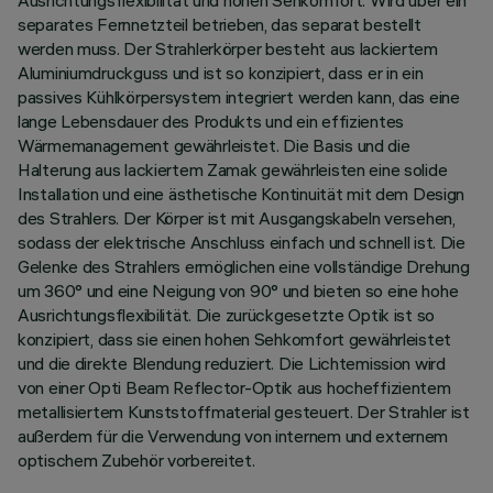
Ausrichtungsflexibilität und hohen Sehkomfort. Wird über ein
separates Fernnetzteil betrieben, das separat bestellt
werden muss. Der Strahlerkörper besteht aus lackiertem
Aluminiumdruckguss und ist so konzipiert, dass er in ein
passives Kühlkörpersystem integriert werden kann, das eine
lange Lebensdauer des Produkts und ein effizientes
Wärmemanagement gewährleistet. Die Basis und die
Halterung aus lackiertem Zamak gewährleisten eine solide
Installation und eine ästhetische Kontinuität mit dem Design
des Strahlers. Der Körper ist mit Ausgangskabeln versehen,
sodass der elektrische Anschluss einfach und schnell ist. Die
Gelenke des Strahlers ermöglichen eine vollständige Drehung
um 360° und eine Neigung von 90° und bieten so eine hohe
Ausrichtungsflexibilität. Die zurückgesetzte Optik ist so
konzipiert, dass sie einen hohen Sehkomfort gewährleistet
und die direkte Blendung reduziert. Die Lichtemission wird
von einer Opti Beam Reflector-Optik aus hocheffizientem
metallisiertem Kunststoffmaterial gesteuert. Der Strahler ist
außerdem für die Verwendung von internem und externem
optischem Zubehör vorbereitet.