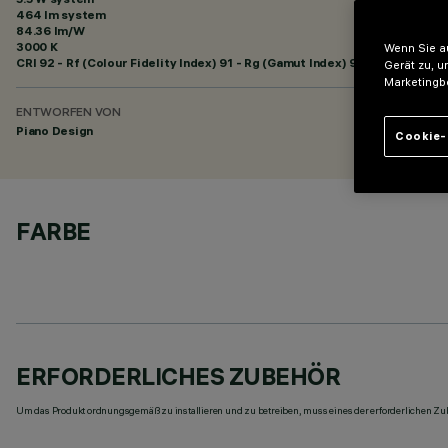
464 lm system
84.36 lm/W
3000 K
Wenn Sie au
CRI
92
- Rf (Colour Fidelity Index) 91 - Rg (Gamut Index) 99
Gerät zu, u
Marketingb
ENTWORFEN VON
Piano Design
Cookie-
FARBE
ERFORDERLICHES ZUBEHÖR
Um das Produkt ordnungsgemäß zu installieren und zu betreiben, muss eines der erforderlichen Zub