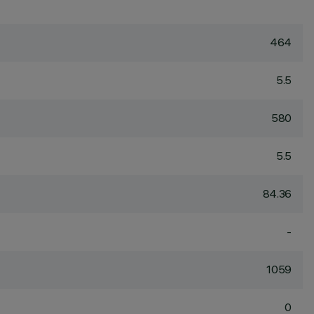
464
5.5
580
5.5
84.36
-
1059
0