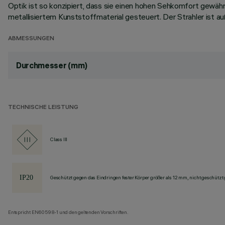
Optik ist so konzipiert, dass sie einen hohen Sehkomfort gewähr
metallisiertem Kunststoffmaterial gesteuert. Der Strahler ist
ABMESSUNGEN
Durchmesser (mm)
TECHNISCHE LEISTUNG
Class III
Geschützt gegen das Eindringen fester Körper größer als 12 mm, nicht geschützt
Entspricht EN60598-1 und den geltenden Vorschriften.