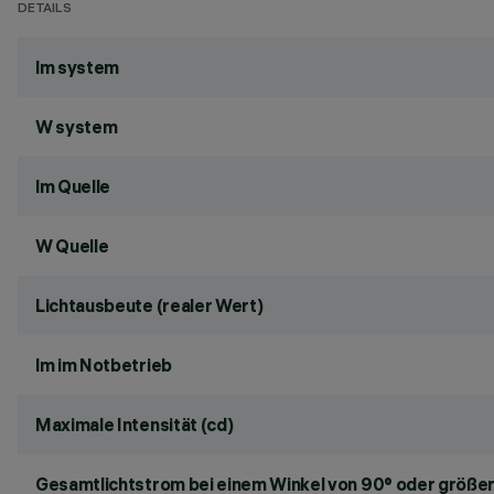
DETAILS
lm system
W system
lm Quelle
W Quelle
Lichtausbeute (realer Wert)
lm im Notbetrieb
Maximale Intensität (cd)
Gesamtlichtstrom bei einem Winkel von 90° oder größer