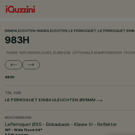
INNENLEUCHTEN
/
WANDLEUCHTEN
/
LE PERROQUET
/
LE PERROQUET EIN
983H
FARBE
ERFORDERLICHES ZUBEHÖR
OPTIONALE KOMPONENTEN
TECH
983H
TEIL VON
LE PERROQUET EINBAULEUCHTEN Ø55MM
BESCHREIBUNG
LePerroquet Ø55 - Einbaubasis - Klasse III - Reflektor
WF - Wide Flood 44°
5.5 W system