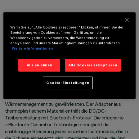
Wenn Sie auf „Alle Cookies akzeptieren“ klicken, stimmen Sie der
TECHNISCHE DATEN
Speicherung von Cookies auf Ihrem Gerät zu, um die
Websitenavigation zu verbessern, die Websitenutzung zu
LETZTES UPDATE: 07.08.2026
analysieren und unsere Marketingbemühungen zu unterstützen.
Weitere Informationen
BESCHREIBUNG
Alle ablehnen
Alle Cookies akzeptieren
Miniaturisierter, ausrichtbarer Strahler komplett mit Adapter
für die Installation auf einer 48V-Niedervoltschiene. Gehäuse
bestehend aus der Verbindung von zwei Schalen aus
Cookie-Einstellungen
lackiertem Aluminiumdruckguss. Passives Kühlsystem, ideal,
um eine lange Lebensdauer und ein effizientes
Wärmemanagement zu gewährleisten. Der Adapter aus
thermoplastischem Material enthält die DC/DC-
Treiberschaltung mit Bluetooth-Protokoll. Die integrierte
«Bluetooth Casambi»-Technologie ermöglicht die
unabhängige Steuerung jedes einzelnen Lichtmoduls, das in
die Schiene eingesetzt wird. Integrierter und über die App