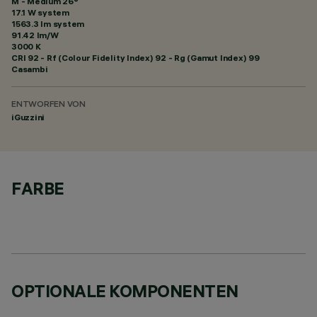
M - Medium 26°
17.1 W system
1563.3 lm system
91.42 lm/W
3000 K
CRI
92
- Rf (Colour Fidelity Index) 92 - Rg (Gamut Index) 99
Casambi
ENTWORFEN VON
iGuzzini
FARBE
OPTIONALE KOMPONENTEN