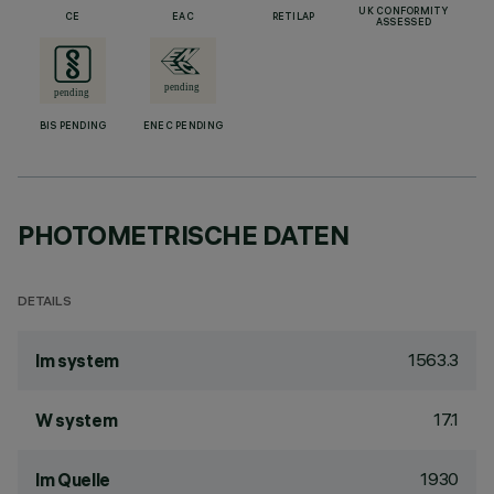
UK CONFORMITY
CE
EAC
RETILAP
ASSESSED
BIS PENDING
ENEC PENDING
PHOTOMETRISCHE DATEN
DETAILS
1563.3
lm system
17.1
W system
1930
lm Quelle